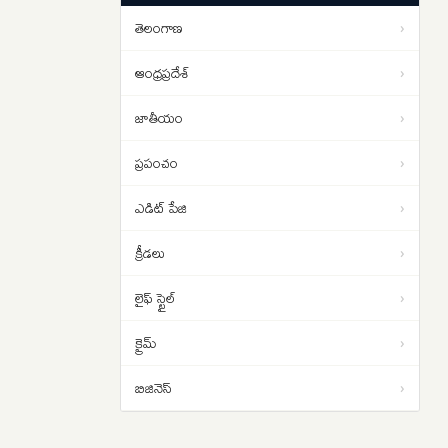
సంచలన విషయాలు ఇవే…
తెలంగాణ
›
రంగనాథ్ ఎందుకు టార్గెట్ అయ్యారు..
16:31
హైకోర్టు తీవ్ర వ్యాఖ్యల వెనుక ఏం
ఆంధ్రప్రదేశ్
›
జరిగింది?
జాతీయం
›
ప్రపంచం
›
ఎడిట్ పేజి
›
క్రీడలు
›
లైఫ్ స్టైల్
›
క్రైమ్
›
బిజినెస్
›