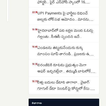
ఎబోలా
ఫోర్జరీ.. ఫైర్ ఎన్‌వోసీ స్కాంలో 16
విజృంభణ..వంద
జూనియర్ కాలేజీలు
2
UPI Payments పై ఛార్జీలు విధించే
మందికి
months
22:38
క్రితం
బిల్లుకు లోక్‌సభ ఆమోదం.. మారనున్న
పైగా
చెల్లింపుల విధానం
మృతి..అంతర్జాతీయంగా
హైదరాబాద్‌లో పది లక్షల మంది ఓటర్లు
18:58
ఆందోళన..
గల్లంతు..సీఈసీ స్పందన ఇదే..
ఎండలను తట్టుకునేందుకు కుక్క
18:46
మాంసం సూప్ తాగండి.. ప్రజలకు ఉత్తర
కొరియా సంచలన సూచన..
చిరంజీవికి కూటమి ప్రభుత్వం మెగా
18:30
ఆఫర్ ఇచ్చినట్లేనా.. తమ్ముడి బాటలోకే
అన్న కూడా వస్తున్నారా..
నీళ్లు బదులు డేటాని తాగాలా.. వైజాగ్
18:15
గూగుల్ డేటా సెంటర్‌పై కోర్టులో కేసు..
ఎవరేశారంటే..
బంగారం ధర 37% పడిపోతుందా..?
17:11
విభాగాలు
వరల్డ్ గోల్డ్ కౌన్సిల్ నివేదిక చెబుతున్న