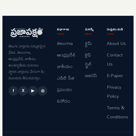
విభాగాలు
మరిన్నీ
సంప్రదించండి
తెలంగాణ
క్రైమ్
About Us
తెలుగు వార్తలకు నమ్మకమైన
వేదిక. తెలంగాణ,
ఆంధ్రప్రదేశ్
లైఫ్
Contact
ఆంధ్రప్రదేశ్, జాతీయ,
స్టైల్
Us
అంతర్జాతీయ మరియు
జాతీయం
స్థానిక వార్తలను వేగంగా మీ
బిజినెస్
E-Paper
ఎడిట్ పేజి
ముందుకు తీసుకువస్తాం.
Privacy
ప్రపంచం
f
X
▶
◎
Policy
వినోదం
Terms &
Conditions