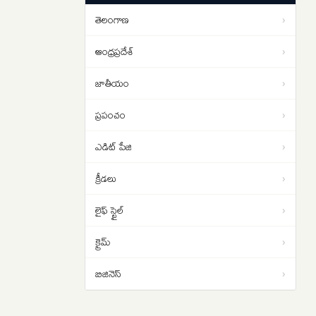
వీడియో ఇదిగో..
తెలంగాణ
›
Repo Rate Unchanged: లోన్
11:45
తీసుకున్నవారికి గుడ్ న్యూస్.. రెపో
ఆంధ్రప్రదేశ్
›
రేటును యథాతథంగా ఉంచిన ఆర్‌బీఐ..
జాతీయం
›
ప్రపంచం
›
ఎడిట్ పేజి
›
క్రీడలు
›
లైఫ్ స్టైల్
›
క్రైమ్
›
బిజినెస్
›