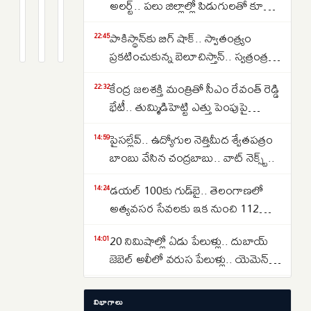
సరళతరం
కొత్త
కార్యకలాపాలు
అలర్ట్.. పలు జిల్లాల్లో పిడుగులతో కూడిన
చేస్తున్న
అధ్యాయం..
ప్రారంభించిన
వర్షాలు కురిసే అవకాశం.. APSDMA
2
2
2
పాకిస్థాన్‌కు బిగ్ షాక్.. స్వాతంత్య్రం
వై-
5G,
థియోమ్‌..
months
months
months
22:45
హెచ్చరిక..
క్రితం
క్రితం
క్రితం
ప్రకటించుకున్న బెలూచిస్తాన్.. స్వత్రంత్ర
ఫై
AI,
GCC
దేశం కాగలదా..
టెక్నాలజీ
బ్రాడ్‌బ్యాండ్‌పై
రంగంలో
కేంద్ర జలశక్తి మంత్రితో సీఎం రేవంత్ రెడ్డి
22:32
అంబానీ
మరో
భేటీ.. తుమ్మిడిహెట్టి ఎత్తు పెంపుపై
భారీ
బిగ్
మహారాష్ట్రతో చర్చలకు విజ్ఞప్తి
బెట్..
బూస్ట్..
పైసల్లేవ్.. ఉద్యోగుల నెత్తిమీద శ్వేతపత్రం
14:59
ఐదు
బాంబు వేసిన చంద్రబాబు.. వాట్ నెక్స్ట్..
కీలక
డయల్ 100కు గుడ్‌బై.. తెలంగాణలో
14:24
లక్ష్యాలతో
అత్యవసర సేవలకు ఇక నుంచి 112
భవిష్యత్
మాత్రమే
వ్యూహం
20 నిమిషాల్లో ఏడు పేలుళ్లు.. దుబాయ్
14:01
ఇదే..
జెబెల్ అలీలో వరుస పేలుళ్లు.. యెమెన్
క్షిపణి దాడి అనుమానాలు!
Hyderabad Horror: ఐడీ ప్రూఫ్ అడిగిన
12:14
విభాగాలు
హోటల్ సిబ్బందిపై కర్రలతో దాడి..