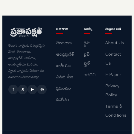
విభాగాలు
మరిన్నీ
సంప్రదించండి
తెలంగాణ
క్రైమ్
About Us
తెలుగు వార్తలకు నమ్మకమైన
వేదిక. తెలంగాణ,
ఆంధ్రప్రదేశ్
లైఫ్
Contact
ఆంధ్రప్రదేశ్, జాతీయ,
స్టైల్
Us
అంతర్జాతీయ మరియు
జాతీయం
స్థానిక వార్తలను వేగంగా మీ
బిజినెస్
E-Paper
ఎడిట్ పేజి
ముందుకు తీసుకువస్తాం.
Privacy
ప్రపంచం
f
X
▶
◎
Policy
వినోదం
Terms &
Conditions