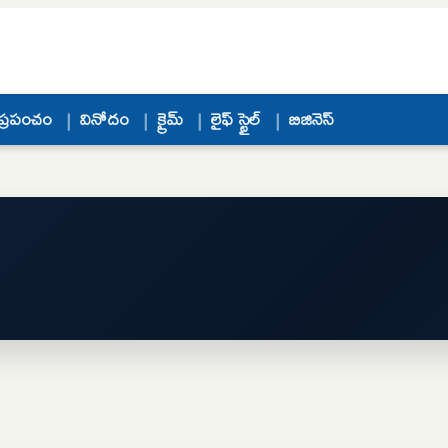
ప్రపంచం
వినోదం
క్రైమ్
లైఫ్ స్టైల్
బిజినెస్