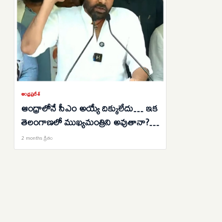
ఆంధ్రప్రదేశ్
ఆంధ్రాలోనే సీఎం అయ్యే దిక్కులేదు… ఇక
తెలంగాణలో ముఖ్యమంత్రిని అవుతానా?:
పవన్ కల్యాణ్
2 months క్రితం