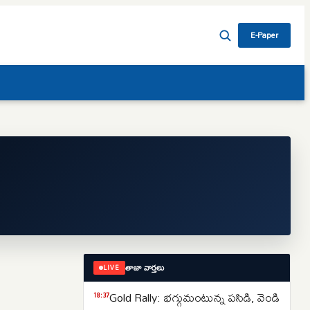
E-Paper
తాజా వార్తలు
LIVE
Gold Rally: భగ్గుమంటున్న పసిడి, వెండి
18:37