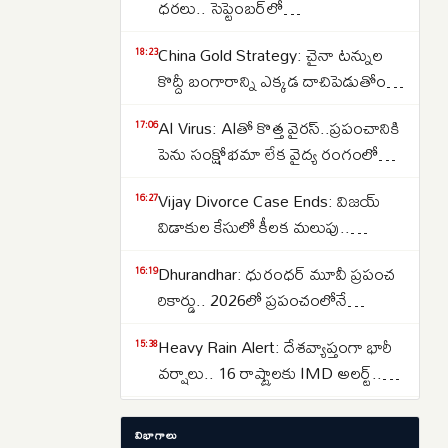
ధరలు.. సెప్టెంబర్‌లో
పెరుగుతాయా..తగ్గుతాయా..
China Gold Strategy: చైనా టన్నుల
18:23
కొద్దీ బంగారాన్ని ఎక్కడ దాచిపెడుతోందో
తెలుసా.. డ్రాగన్ కంట్రీ గోల్డ్ రిజర్వ్‌ల
AI Virus: AIతో కొత్త వైరస్‌..ప్రపంచానికి
17:06
వెనుక అసలు కథ ఇదే..
పెను సంక్షోభమా లేక వైద్య రంగంలో
విప్లవమా.. తలలు పట్టుకుంటున్న
Vijay Divorce Case Ends: విజయ్
16:27
శాస్త్రవేత్తలు..
విడాకుల కేసులో కీలక మలుపు..
పిటిషన్‌ను వెనక్కి తీసుకున్న
Dhurandhar: ధురంధర్ మూవీ ప్రపంచ
16:19
సంగీత..కేసును కొట్టివేసిన కోర్టు
రికార్డు.. 2026లో ప్రపంచంలోనే
అత్యధికంగా వీక్షించిన నాన్-ఇంగ్లీష్
Heavy Rain Alert: దేశవ్యాప్తంగా భారీ
15:38
చిత్రంగా హిస్టరీ క్రియేట్..
వర్షాలు.. 16 రాష్ట్రాలకు IMD అలర్ట్..
ఒడిశా-కేరళకు రెడ్ వార్నింగ్.. దక్షిణాది
Lost Important Documents? ఆధార్,
15:29
రాష్ట్రాల్లో ఉరుములతో కూడిన వానలు..
విభాగాలు
పాన్, పాస్‌పోర్ట్, ఓటర్ ఐడి లేదా డ్రైవింగ్