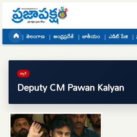
Skip to content
తెలంగాణ
ఆంధ్రప్రదేశ్
జాతీయం
ఎడిట్ పేజి
ట్యాగ్
Deputy CM Pawan Kalyan