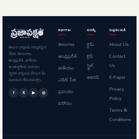
విభాగాలు
మరిన్నీ
సంప్రదించండి
తెలంగాణ
క్రైమ్
About Us
తెలుగు వార్తలకు నమ్మకమైన
వేదిక. తెలంగాణ,
ఆంధ్రప్రదేశ్
లైఫ్
Contact
ఆంధ్రప్రదేశ్, జాతీయ,
స్టైల్
Us
అంతర్జాతీయ మరియు
జాతీయం
స్థానిక వార్తలను వేగంగా మీ
బిజినెస్
E-Paper
ఎడిట్ పేజి
ముందుకు తీసుకువస్తాం.
Privacy
ప్రపంచం
f
X
▶
◎
Policy
వినోదం
Terms &
Conditions