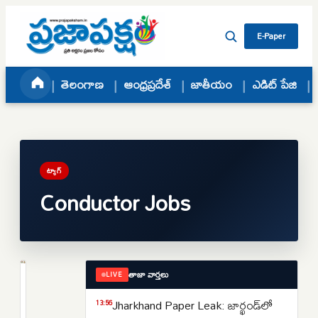
Skip to content
E-Paper
తెలంగాణ
ఆంధ్రప్రదేశ్
జాతీయం
ఎడిట్ పేజి
ట్యాగ్
Conductor Jobs
తాజా వార్తలు
LIVE
UNCATEGORIZED
TGSRTC
Jharkhand Paper Leak: జార్ఖండ్‌లో
13:56