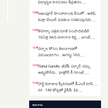
Recruitment
విద్యార్థుల నిరసనలు తీవ్రతరం…
2026:
4
లఖింపూర్ హింసాకాండ కేసులో.. ఆశిష్
టీజీఎస్‌ఆర్టీసీలో
weeks
13:06
క్రితం
మిశ్రా బెయిల్ షరతుల సడలింపునకు
భారీ
‘సుప్రీం’ నో
ఉద్యోగ
తెహెల్కా పత్రిక మాజీ సంపాదకుడికి
12:45
నియామకాలు..
10ఏళ్ల కఠిన కారాగార శిక్ష… బాంబే
రాత
హైకోర్టు తీర్పు
పరీక్ష
వర్షాల కోసం తెలంగాణలో
12:38
లేకుండా
వరుణయాగం.. ఆగస్టు 10న
1,500
నాగార్జునసాగర్‌లో ముహూర్తం ఫిక్స్
Rahul Gandhi: బీజేపీ సర్కార్ నన్ను
12:37
కండక్టర్
అడ్డుకోలేదు..’ఛాత్రోన్ కీ గూంజ్’
పోస్టులకు
అనుమతి రద్దుపై రాహుల్ మండిపాటు
గ్రీన్
పార్టీ విరాళాల స్వీకరణలో డీఎంకే టాప్…
12:24
సిగ్నల్
రూ. 140 కోట్లతో వైసీపీ 3వ
స్థానం..టీడీపీది 4వ స్థానం
నిరసనలు.. వాయిదాల మధ్య బిల్లులు
12:17
విభాగాలు
పాస్…పార్లమెంట్ ఉభయసభల్లోనూ