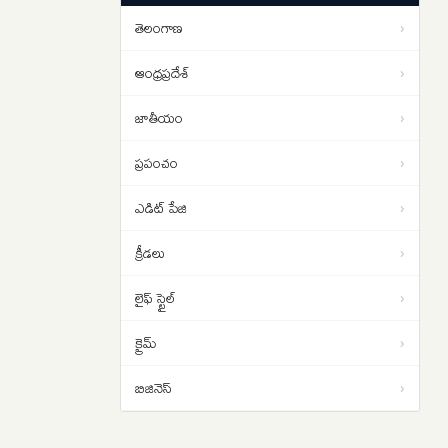
ఇదే తంతు
తెలంగాణ
›
Donald Trump: డొనాల్డ్ ట్రంప్‌కు
12:08
షాక్… వసూలు చేసిన అదనపు
ఆంధ్రప్రదేశ్
›
టారిఫ్‌లను తిరిగి చెల్లిస్తున్న అమెరికా
జాతీయం
›
ప్రపంచం
›
ఎడిట్ పేజి
›
క్రీడలు
›
లైఫ్ స్టైల్
›
క్రైమ్
›
బిజినెస్
›