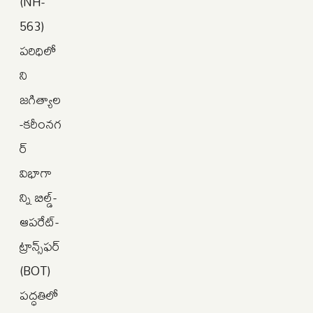
(NH-
563)
పరిధిలో
ని
జగిత్యాల
-కరీంనగ
ర్
విభాగా
న్ని బిల్డ్-
ఆపరేట్-
ట్రాన్స్‌ఫర్
(BOT)
పద్ధతిలో