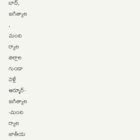
బాద్,
జగిత్యాల
,
మంచి
ర్యాల
జిల్లాల
గుండా
వెళ్లే
ఆర్మూర్-
జగిత్యాల
-మంచి
ర్యాల
జాతీయ