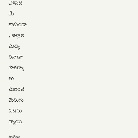
పోవడ
మే
కాకుండా
, జిల్లాల
మధ్య
రవాణా
సౌకర్యా
లు
మరింత
మెరుగు
పడను
న్నాయి.
ట్యాగ్‌లు: