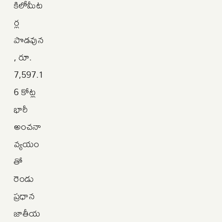
కిలోమీట
ర్ల
పొడవున
, రూ.
7,597.1
6 కోట్ల
భారీ
అంచనా
వ్యయం
తో
రెండు
ప్రధాన
జాతీయ