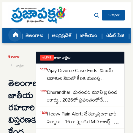
Skip to content
E-Paper
తెలంగాణ
ఆంధ్రప్రదేశ్
జాతీయం
ఎడిట్ పేజి
తెలంగాణ
తాజా వార్తలు
LIVE
›
వార్తలు
Vijay Divorce Case Ends: విజయ్
16:27
విడాకుల కేసులో కీలక మలుపు..
తెలంగాణలో
పిటిషన్‌ను వెనక్కి తీసుకున్న
జాతీయ
Dhurandhar: ధురంధర్ మూవీ ప్రపంచ
16:19
సంగీత..కేసును కొట్టివేసిన కోర్టు
రికార్డు.. 2026లో ప్రపంచంలోనే
రహదారి
అత్యధికంగా వీక్షించిన నాన్-ఇంగ్లీష్
Heavy Rain Alert: దేశవ్యాప్తంగా భారీ
15:38
చిత్రంగా హిస్టరీ క్రియేట్..
విస్తరణకు
వర్షాలు.. 16 రాష్ట్రాలకు IMD అలర్ట్..
కేంద్ర
ఒడిశా-కేరళకు రెడ్ వార్నింగ్.. దక్షిణాది