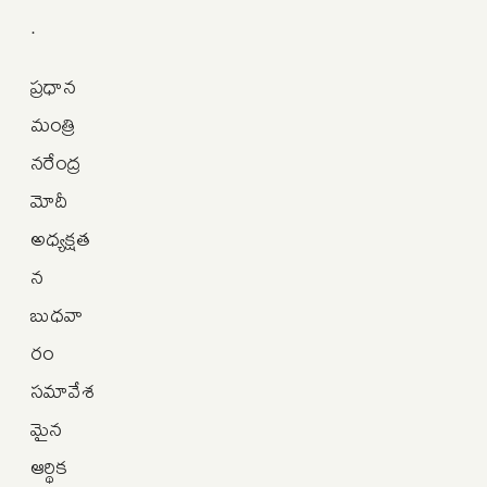
.
ప్రధాన
మంత్రి
నరేంద్ర
మోదీ
అధ్యక్షత
న
బుధవా
రం
సమావేశ
మైన
ఆర్థిక