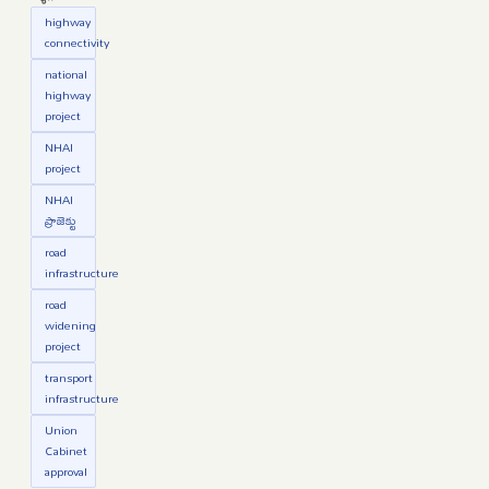
highway
connectivity
national
highway
project
NHAI
project
NHAI
ప్రాజెక్టు
road
infrastructure
road
widening
project
transport
infrastructure
Union
Cabinet
approval