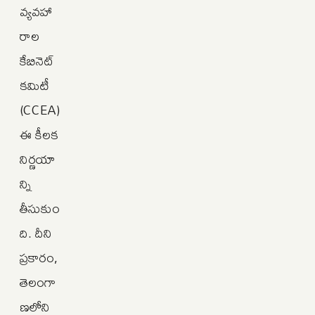
వ్యవహా
రాల
కేబినెట్
కమిటీ
(CCEA)
ఈ కీలక
నిర్ణయా
న్ని
తీసుకుం
ది. దీని
ప్రకారం,
తెలంగా
ణలోని