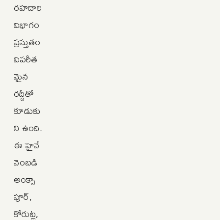
రహదారి
విభాగం
ప్రస్తుతం
విపరీత
మైన
రద్దీతో
కూడుకు
ని ఉంది.
ఈ హైవే
వెంబడి
అంక్సా
పూర్,
కోరుట్ల,