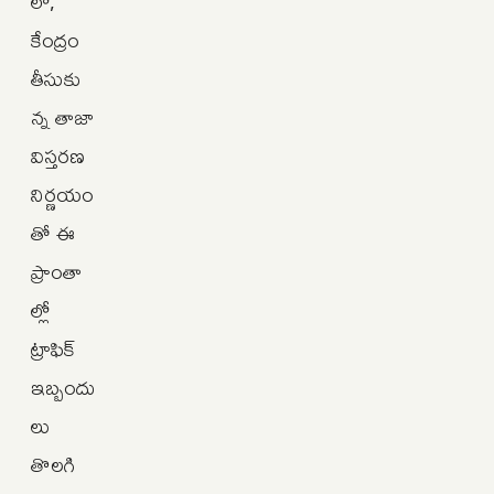
లో,
కేంద్రం
తీసుకు
న్న తాజా
విస్తరణ
నిర్ణయం
తో ఈ
ప్రాంతా
ల్లో
ట్రాఫిక్
ఇబ్బందు
లు
తొలగి