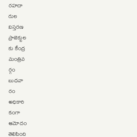
రహదా
రుల
విస్తరణ
ప్రాజెక్టుల
కు కేంద్ర
మంత్రివ
ర్గం
బుధవా
రం
అధికారి
కంగా
ఆమోదం
తెలిపింది