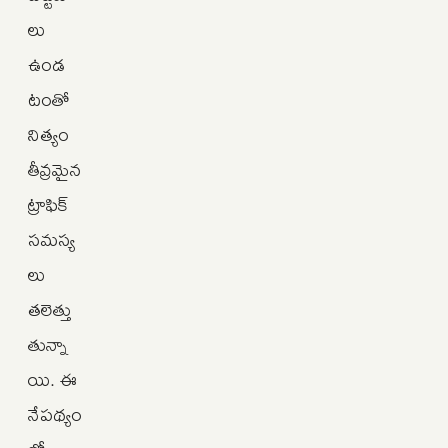
లు
ఉండ
టంతో
నిత్యం
తీవ్రమైన
ట్రాఫిక్
సమస్య
లు
తలెత్తు
తున్నా
యి. ఈ
నేపథ్యం