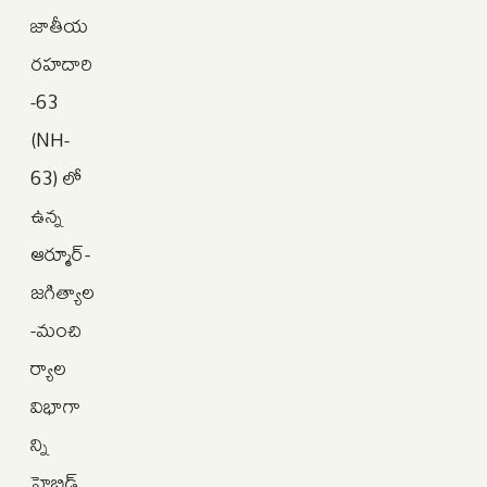
జాతీయ
రహదారి
-63
(NH-
63) లో
ఉన్న
ఆర్మూర్-
జగిత్యాల
-మంచి
ర్యాల
విభాగా
న్ని
హైబ్రిడ్