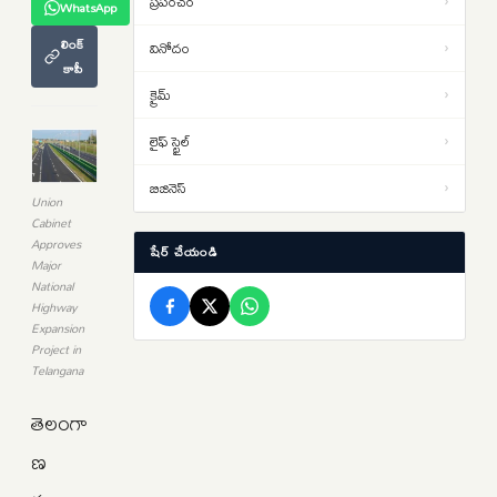
ప్రపంచం
›
WhatsApp
వరుణయాగం.. ఆగస్టు 10న
లింక్
వినోదం
›
నాగార్జునసాగర్‌లో ముహూర్తం ఫిక్స్
కాపీ
Rahul Gandhi: బీజేపీ సర్కార్ నన్ను
12:37
క్రైమ్
›
అడ్డుకోలేదు..’ఛాత్రోన్ కీ గూంజ్’
అనుమతి రద్దుపై రాహుల్ మండిపాటు
లైఫ్ స్టైల్
›
పార్టీ విరాళాల స్వీకరణలో డీఎంకే టాప్…
12:24
రూ. 140 కోట్లతో వైసీపీ 3వ
బిజినెస్
›
Union
స్థానం..టీడీపీది 4వ స్థానం
Cabinet
Approves
షేర్ చేయండి
Major
National
Highway
Expansion
Project in
Telangana
తెలంగా
ణ