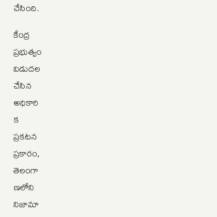
చేసింది.
కేంద్ర
ప్రభుత్వం
విడుదల
చేసిన
అధికారి
క
ప్రకటన
ప్రకారం,
తెలంగా
ణలోని
నిజామా