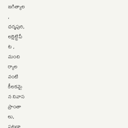
జగిత్యాల
,
ధర్మపురి,
లక్షెట్టిపే
ట ,
మంచి
ర్యాల
వంటి
కీలకమై
న నివాస
ప్రాంతా
లు,
పట్టణా