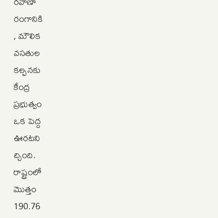
రవాణా
రంగానికి
, మౌలిక
వసతుల
కల్పనకు
కేంద్ర
ప్రభుత్వం
ఒక పెద్ద
ఊరటని
చ్చింది.
రాష్ట్రంలో
మొత్తం
190.76