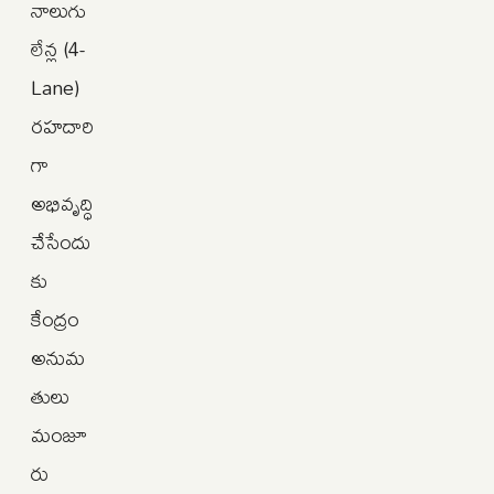
నాలుగు
లేన్ల (4-
Lane)
రహదారి
గా
అభివృద్ధి
చేసేందు
కు
కేంద్రం
అనుమ
తులు
మంజూ
రు