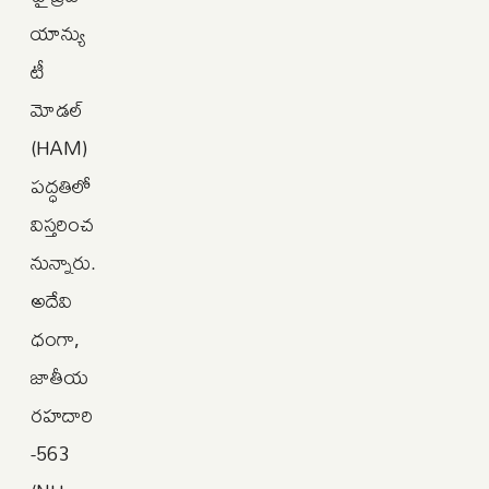
యాన్యు
టీ
మోడల్
(HAM)
పద్ధతిలో
విస్తరించ
నున్నారు.
అదేవి
ధంగా,
జాతీయ
రహదారి
-563