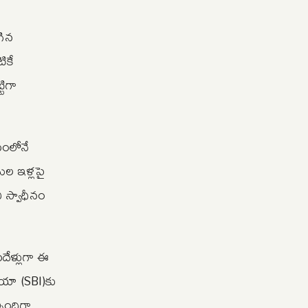
గిన
ికే
టిగా
యంలోనే
ుల ఇళ్లపై
 స్వాధీనం
దేళ్లుగా ఈ
ియా (SBI)కు
ిందిగా