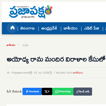
Skip to content
తెలంగాణ
ఆంధ్రప్రదేశ్
జాతీయం
ఎడిట్ పేజి
›
జాతీయం
వార్తలు
అయోధ్య రామ మందిర విరాళాల కేసులో కొత్త
Prajapaksham
02 Jul 2026
1 నిమిషాల పఠనం
జాతీయం
షేర్ చేయండి:
Facebook
X
WhatsApp
లింక్ కాపీ