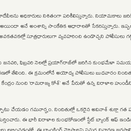
ాదేవీలను అధికారులు నిశితంగా పరిశీలిస్తున్నారు. నియామకాలు జరి
ిందా అనే అంశాన్ని సాంకేతిక ఆధారాలతో సేకరిస్తున్నారు. ఇప్పట
ాల అవకతవకల్లో సూత్రధారులుగా వ్యవహరించి ఉండొచ్చని పోలీసులు గట్
 జనవరి, ఫిబ్రవరి నెలల్లో ప్రయాగ్‌రాజ్‌లో జరిగిన కుంభమేళా సమ
ిచారణలో తేలింది. ఈ క్రమంలోనే అయోధ్య పోలీసులు బుధవారం నిందిత
ంద్రం నుంచి ‘రామరాజ్య కోశ్‌’ అనే పేరుతో ఉన్న విరాళాల హుండీని
ాటు చేయడం గమనార్హం. నిందితుల్లో ఒకరైన అవినాశ్‌ శుక్లా గత ప
ుర్తించారు. ఈ భారీ విరాళాల కుంభకోణంలో స్టేట్ బ్యాంక్ ఆఫ్ ఇండ
రాలు లభించడంతో, ఈ బ్యాంకింగ్ మోసాలపై సమగ్ర విచారణ జరపాల్స