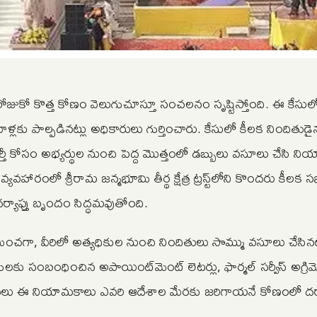
ో కొత్త కోణం వెలుగుచూస్తూ సంచలనం సృష్టిస్తోంది. ఈ కేసులో తవ
ు పాల్పడినట్లు అధికారులు గుర్తించారు. కేసులో కీలక నిందితుడైన
్తీ కోసం అభ్యర్థుల నుంచి పెద్ద మొత్తంలో డబ్బులు వసూలు చేసి న
హారంలో శ్రీరామ జన్మభూమి తీర్థ క్షేత్ర ట్రస్ట్‌లోని కొందరు కీలక స
్యాప్తు బృందం సిద్ధమవుతోంది.
చగా, వీరిలో అత్యధికుల నుంచి నిందితులు సొమ్ము వసూలు చేసినట
ు సంబంధించిన అపాయింట్‌మెంట్‌ లెటర్లు, ఫార్మల్‌ సర్వీస్ అగ్రిమ
అసలు ఈ నియామకాలు ఎవరి ఆదేశాల మేరకు జరిగాయనే కోణంలో దర్యా