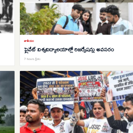
జాతీయం
ప్రైవేట్‌ విశ్వవిద్యాలయాల్లో రిజర్వేషన్లు అవసరం
7 hours క్రితం