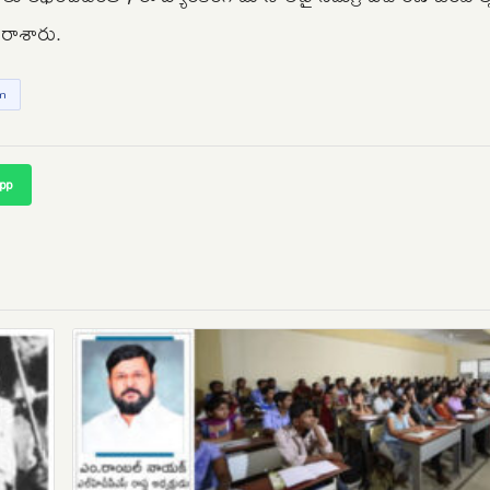
 రాశారు.
am
pp