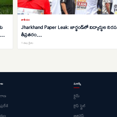
జాతీయం
కు
Jharkhand Paper Leak: జార్ఖండ్‌లో విద్యార్థుల నిర
తీవ్రతరం…
1 day క్రితం
ాలు
మరిన్నీ
ంగాణ
క్రైమ్
ప్రదేశ్
లైఫ్ స్టైల్
ీయం
బిజినెస్