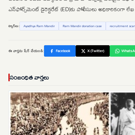
ఎన్‌ఫోర్స్‌మెంట్ డైరెక్టరేట్ (ED)కు పోలీసులు అధికారికంగా లేఖ
ట్యాగ్‌లు:
Ayodhya Ram Mandir
Ram Mandir donation case
recruitment sc
ఈ వార్తను షేర్ చేయండి:
Facebook
X (Twitter)
WhatsA
సంబంధిత వార్తలు