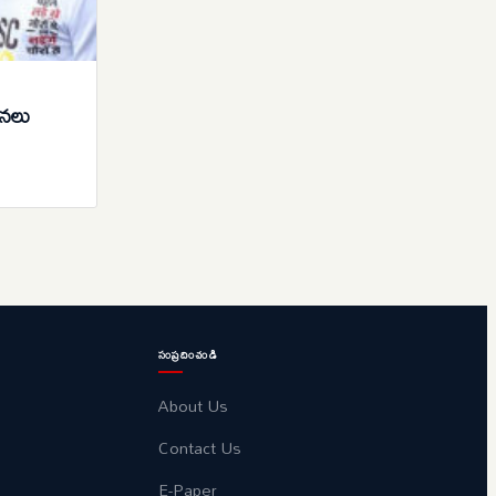
సనలు
సంప్రదించండి
About Us
Contact Us
E-Paper