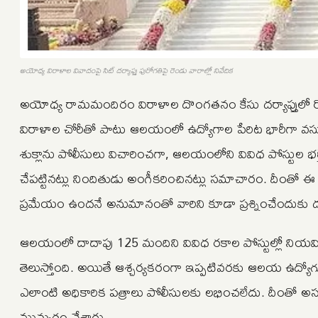
అయోధ్య విరాళాల వివాదంపై సిట్ దర్యాప్తు పురోగతిపై రెండు వారాల్లో నివేదిక
అయోధ్య రామమందిరం విరాళాల దొంగతనం కేసు దర్యాప్తులో రోజుక
విరాళాల చోరీతో పాటు ఆలయంలో ఉద్యోగాల పేరిట భారీగా వసూళ్లక
శుక్లాను పోలీసులు విచారించగా, ఆలయంలోని వివిధ పోస్టుల భర
చేపట్టినట్లు నిందితుడు అంగీకరించినట్లు సమాచారం. దీంతో ఈ వ్యవ
ప్రమేయం ఉందనే అనుమానంతో వారిని కూడా ప్రశ్నించేందుకు దర
ఆలయంలో దాదాపు 125 మందిని వివిధ రకాల పోస్టుల్లో నియమిం
తెలుస్తోంది. అయితే ఆశ్చర్యకరంగా ఇప్పటివరకు ఆలయ ఉద్యోగులక
ఎలాంటి అధికారిక పత్రాలు పోలీసులకు లభించలేదు. దీంతో 
ముమ్మరం చేశారు.