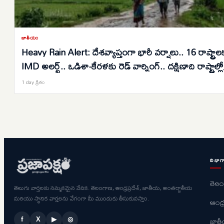
జాతీయం
Heavy Rain Alert: దేశవ్యాప్తంగా భారీ వర్షాలు.. 16 రాష్ట్రాల
IMD అలర్ట్.. ఒడిశా-కేరళకు రెడ్ వార్నింగ్.. దక్షిణాది రాష్ట్రాల్లో
ఉరుములతో కూడిన వానలు..
1 day క్రితం
విభాగ
తెల
తెలుగు వార్తలకు నమ్మకమైన వేదిక. తెలంగాణ, ఆంధ్రప్రదేశ్, జాతీయ, అంతర్జాతీయ
మరియు స్థానిక వార్తలను వేగంగా మీ ముందుకు తీసుకువస్తాం.
ఆంధ్ర
జాత
f
X
▶
◎