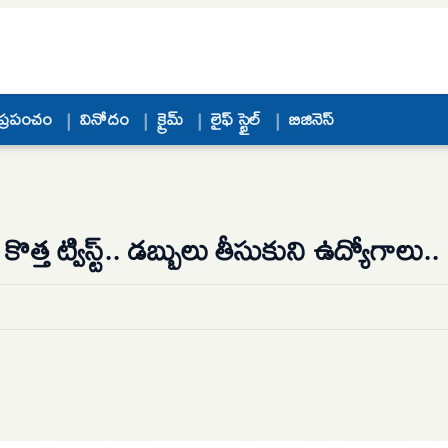
ప్రపంచం
వినోదం
క్రైమ్
లైఫ్ స్టైల్
బిజినెస్
 ట్విస్ట్.. డబ్బులు తీసుకుని ఉద్యోగాలు..