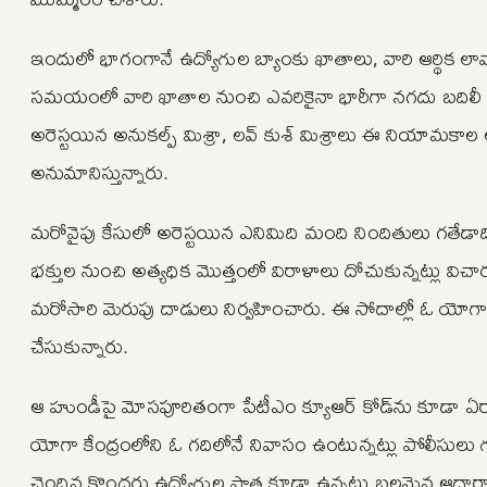
ఇందులో భాగంగానే ఉద్యోగుల బ్యాంకు ఖాతాలు, వారి ఆర్థిక లావ
సమయంలో వారి ఖాతాల నుంచి ఎవరికైనా భారీగా నగదు బదిలీ అయ
అరెస్టయిన అనుకల్ప్‌ మిశ్రా, లవ్‌ కుశ్‌ మిశ్రాలు ఈ నియామక
అనుమానిస్తున్నారు.
మరోవైపు కేసులో అరెస్టయిన ఎనిమిది మంది నిందితులు గతేడాది
భక్తుల నుంచి అత్యధిక మొత్తంలో విరాళాలు దోచుకున్నట్లు వ
మరోసారి మెరుపు దాడులు నిర్వహించారు. ఈ సోదాల్లో ఓ యోగా కే
చేసుకున్నారు.
ఆ హుండీపై మోసపూరితంగా పేటీఎం క్యూఆర్‌ కోడ్‌ను కూడా ఏర్ప
యోగా కేంద్రంలోని ఓ గదిలోనే నివాసం ఉంటున్నట్లు పోలీసులు గ
చెందిన కొందరు ఉద్యోగుల పాత్ర కూడా ఉన్నట్లు బలమైన ఆధా