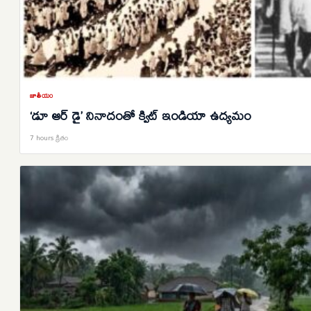
జాతీయం
‘డూ ఆర్‌ డై’ నినాదంతో క్విట్‌ ఇండియా ఉద్యమం
7 hours క్రితం