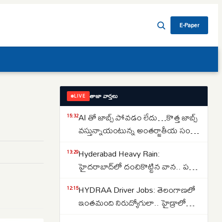
E-Paper
తాజా వార్తలు
LIVE
AI తో జాబ్స్ పోవడం లేదు…కొత్త జాబ్స్
15:32
వస్తున్నాయంటున్న అంతర్జాతీయ సంస్థ
నోమురా..కారణాలు ఇవే…
Hyderabad Heavy Rain:
13:29
హైదరాబాద్‌లో దంచికొట్టిన వాన.. పలు
ప్రాంతాల్లో రోడ్లు జలమయం..
HYDRAA Driver Jobs: తెలంగాణలో
12:15
అత్యవసరమైతే తప్ప ఇళ్ల నుంచి
ఇంతమంది నిరుద్యోగులా.. హైడ్రాలో
బయటకు రావొద్దని సూచన..
150 డ్రైవర్ పోస్టుల కోసం తరలివచ్చిన