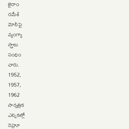
జైరాం
రమేశ్‌
మోదీపై
వ్యంగ్యా
స్త్రాలు
సంధిం
చారు.
1952,
1957,
1962
సార్వత్రిక
ఎన్నికల్లో
నెహ్రూ