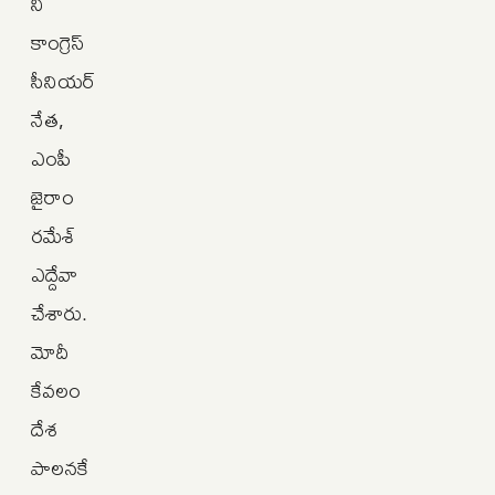
ని
కాంగ్రెస్‌
సీనియర్‌
నేత,
ఎంపీ
జైరాం
రమేశ్‌
ఎద్దేవా
చేశారు.
మోదీ
కేవలం
దేశ
పాలనకే