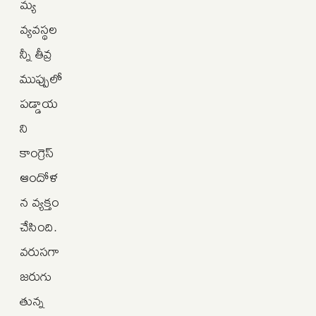
మ్య
వ్యవస్థల
న్నీ తీవ్ర
ముప్పులో
పడ్డాయ
ని
కాంగ్రెస్
ఆందోళ
న వ్యక్తం
చేసింది.
వరుసగా
జరుగు
తున్న