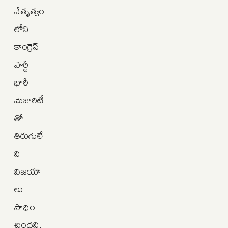
నేతృత్వం
లోని
కాంగ్రెస్
పార్టీ
భారీ
మెజారిటీ
తో
తిరుగులే
ని
విజయా
లు
సాధిం
చిందని,