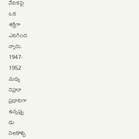
వేదికపై
ఒక
శక్తిగా
ఎదిగింద
న్నారు.
1947-
1952
మధ్య
నెహ్రూ
ప్రధానిగా
ఉన్నప్పు
డు
నెలకొల్పి