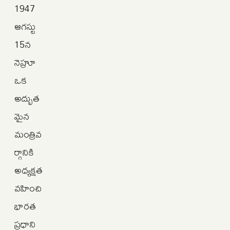
1947
ఆగస్టు
15న
నెహ్రూ
ఒక
అద్భుత
మైన
మంత్రివ
ర్గానికి
అధ్యక్షత
వహించి
భారత
ప్రధాని