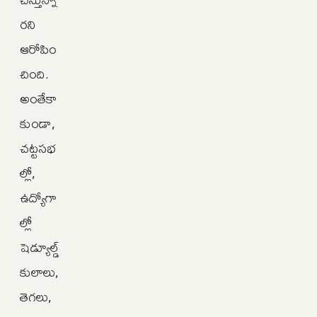
రని
ఆరోపిం
చింది.
అంతేకా
కుండా,
చట్టసభ
ల్లో,
ఉద్యోగా
ల్లో
షెడ్యూల్డ్
కులాలు,
తెగలు,