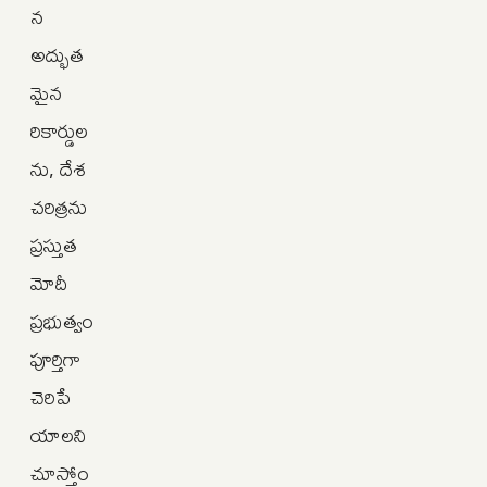
న
అద్భుత
మైన
రికార్డుల
ను, దేశ
చరిత్రను
ప్రస్తుత
మోదీ
ప్రభుత్వం
పూర్తిగా
చెరిపే
యాలని
చూస్తోం