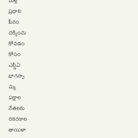
ప్రధాని
పీఠం
దక్కించు
కోవడం
కోసం
ఎన్డీఏ
భాగస్వా
మ్య
పక్షాల
నేతలకు
రకరకాల
తాయిళా