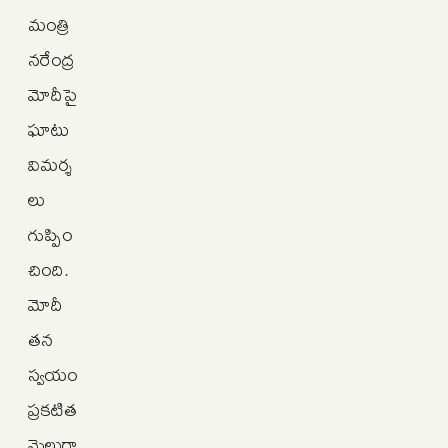
మంత్రి
నరేంద్ర
మోదీపై
ఘాటు
విమర్శ
లు
గుప్పిం
చింది.
మోదీ
తన
స్వయం
ప్రకటిత
మైలురా