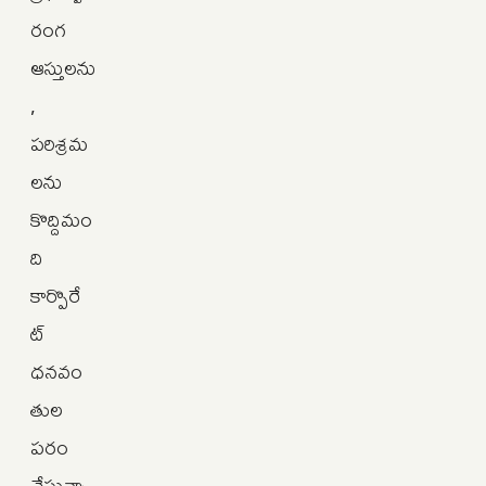
రంగ
ఆస్తులను
,
పరిశ్రమ
లను
కొద్దిమం
ది
కార్పొరే
ట్
ధనవం
తుల
పరం
చేస్తున్నా