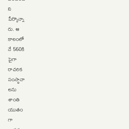
ని
పేర్కొన్నా
రు. ఆ
కాలంలో
నే 560కి
పైగా
రాచరిక
సంస్థానా
లను
శాంతి
యుతం
గా