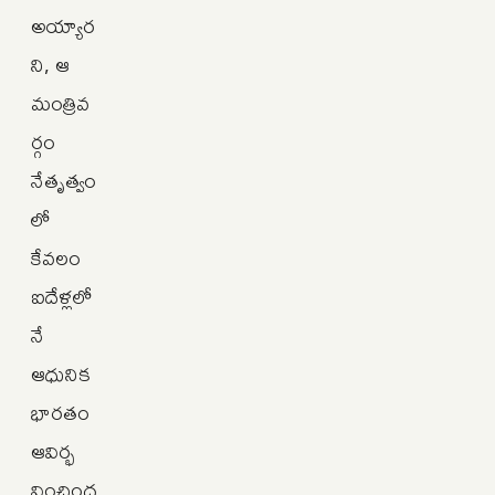
అయ్యార
ని, ఆ
మంత్రివ
ర్గం
నేతృత్వం
లో
కేవలం
ఐదేళ్లలో
నే
ఆధునిక
భారతం
ఆవిర్భ
వించింద