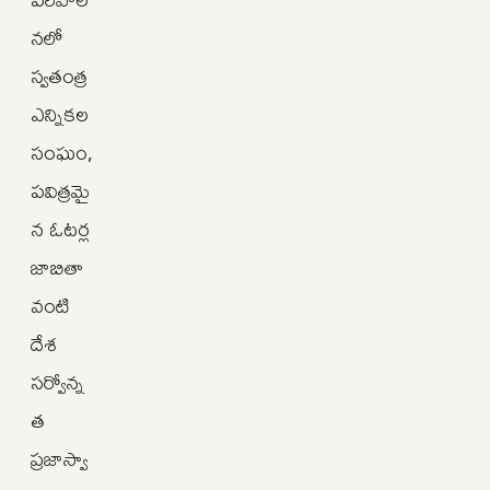
నలో
స్వతంత్ర
ఎన్నికల
సంఘం,
పవిత్రమై
న ఓటర్ల
జాబితా
వంటి
దేశ
సర్వోన్న
త
ప్రజాస్వా