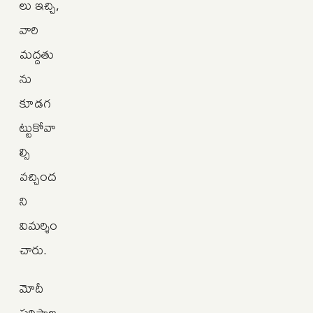
లు ఇచ్చి,
వారి
మద్దతు
ను
కూడగ
ట్టుకోవా
ల్సి
వచ్చింద
ని
విమర్శిం
చారు.
మోదీ
పరిపాల