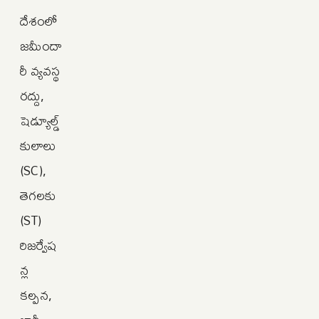
దేశంలో
జమీందా
రీ వ్యవస్థ
రద్దు,
షెడ్యూల్డ్
కులాలు
(SC),
తెగలకు
(ST)
రిజర్వేష
న్ల
కల్పన,