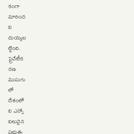
కంగా
మారింద
ని
దుయ్యబ
ట్టింది.
ప్రైవేటీక
రణ
ముసుగు
లో
దేశంలో
ని ఎన్నో
విలువైన
ప్రభుత్వ