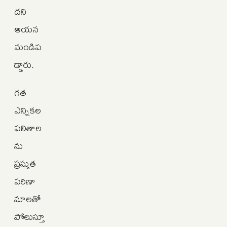
దని
ఆయన
మండిప
డ్డారు.
గత
ఎన్నికల
ఫలితాల
ను
ప్రస్తుత
పరిణా
మాలతో
పోలుస్తూ