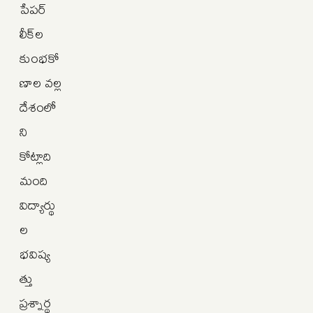
పేపర్‌
లీక్‌ల
కుంభకో
ణాల వల్ల
దేశంలో
ని
కోట్లాది
మంది
విద్యార్థు
ల
భవిష్య
త్తు
ప్రశ్నార్థ