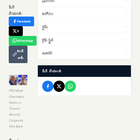
ప్రపంచం
›
విద్యార్థుల నిరసనలు తీవ్రతరం…
షేర్
చేయండి:
వినోదం
›
లఖింపూర్ హింసాకాండ కేసులో.. ఆశిష్
Facebook
13:06
క్రైమ్
›
మిశ్రా బెయిల్ షరతుల సడలింపునకు
X
‘సుప్రీం’ నో
లైఫ్ స్టైల్
›
WhatsApp
తెహెల్కా పత్రిక మాజీ సంపాదకుడికి
12:45
లింక్
10ఏళ్ల కఠిన కారాగార శిక్ష… బాంబే
బిజినెస్
›
కాపీ
హైకోర్టు తీర్పు
షేర్ చేయండి
PM Modi
Overtakes
Nehru's
Tenure
Record,
Congress
Hits Back