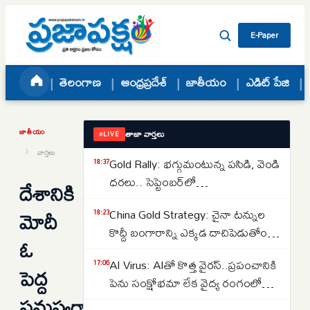
Skip to content
E-Paper
తెలంగాణ
ఆంధ్రప్రదేశ్
జాతీయం
ఎడిట్ పేజి
జాతీయం
తాజా వార్తలు
LIVE
›
వార్తలు
Gold Rally: భగ్గుమంటున్న పసిడి, వెండి
18:37
ధరలు.. సెప్టెంబర్‌లో
దేశానికి
పెరుగుతాయా..తగ్గుతాయా..
మోదీ
China Gold Strategy: చైనా టన్నుల
18:23
కొద్దీ బంగారాన్ని ఎక్కడ దాచిపెడుతోందో
ఓ
తెలుసా.. డ్రాగన్ కంట్రీ గోల్డ్ రిజర్వ్‌ల
AI Virus: AIతో కొత్త వైరస్‌..ప్రపంచానికి
17:06
వెనుక అసలు కథ ఇదే..
పెద్ద
పెను సంక్షోభమా లేక వైద్య రంగంలో
సమస్యగా
విప్లవమా.. తలలు పట్టుకుంటున్న