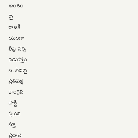
అంశం
పై
రాజకీ
యంగా
తీవ్ర చర్చ
నడుస్తోం
ది. దీనిపై
ప్రతిపక్ష
కాంగ్రెస్
పార్టీ
స్పంది
స్తూ
ప్రధాన