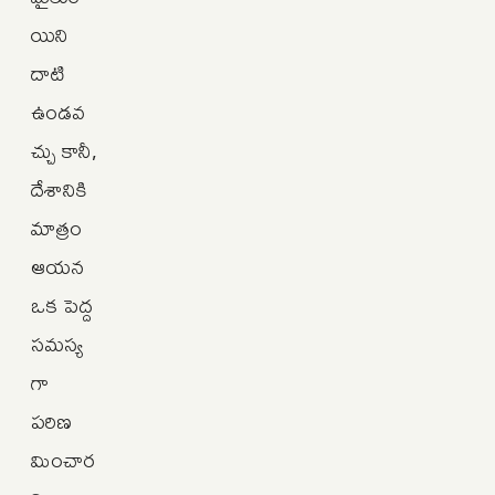
యిని
దాటి
ఉండవ
చ్చు కానీ,
దేశానికి
మాత్రం
ఆయన
ఒక పెద్ద
సమస్య
గా
పరిణ
మించార