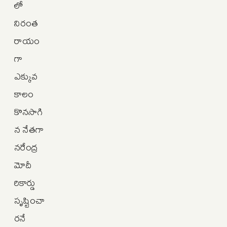
లో
నిరంత
రాయం
గా
ఎక్కువ
కాలం
కొనసాగి
న నేతగా
నరేంద్ర
మోదీ
రికార్డు
సృష్టించా
రనే