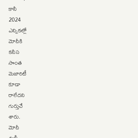
కానీ
2024
ఎన్నికల్లో
మోదీకి
కనీస
సొంత
మెజారిటీ
కూడా
రాలేదని
గుర్తుచే
శారు.
మోదీ
మళ్లీ