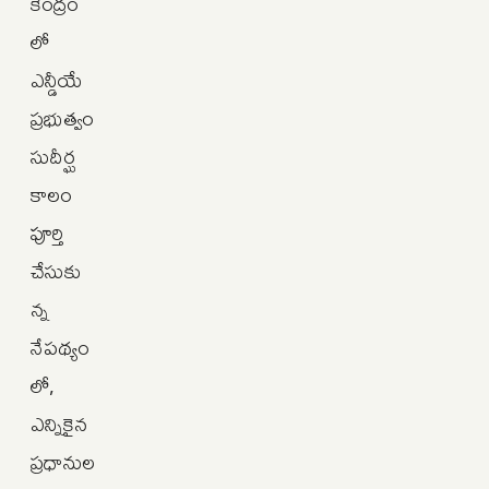
కేంద్రం
లో
ఎన్డీయే
ప్రభుత్వం
సుదీర్ఘ
కాలం
పూర్తి
చేసుకు
న్న
నేపథ్యం
లో,
ఎన్నికైన
ప్రధానుల