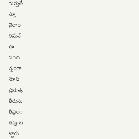
గుర్తుచే
స్తూ
జైరాం
రమేశ్‌
ఈ
సంద
ర్భంగా
మోదీ
ప్రభుత్వ
తీరును
తీవ్రంగా
తప్పుబ
ట్టారు.