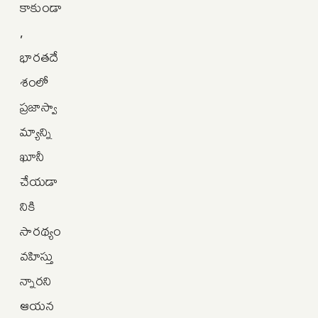
కాకుండా
,
భారతదే
శంలో
ప్రజాస్వా
మ్యాన్ని
ఖూనీ
చేయడా
నికి
సారథ్యం
వహిస్తు
న్నారని
ఆయన