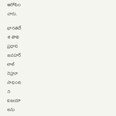
ఆరోపిం
చారు.
భారతదే
శ తొలి
ప్రధాని
జవహర్‌
లాల్
నెహ్రూ
సాధించి
న
విజయా
లను