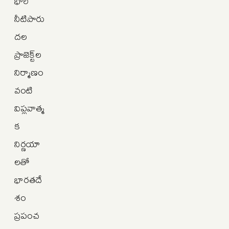
భారీ
నీటిపారు
దల
ప్రాజెక్ట్‌ల
నిర్మాణం
వంటి
విప్లవాత్మ
క
నిర్ణయా
లతో
భారతదే
శం
ప్రపంచ