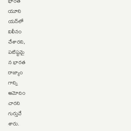
భారత
యూని
యన్‌లో
విలీనం
చేశారని,
పటిష్టమై
న భారత
రాజ్యాం
గాన్ని
ఆమోదిం
చారని
గుర్తుచే
శారు.