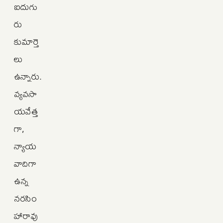
ఐదుగు
రు
కుమార్తె
లు
ఉన్నారు.
వ్యవసా
యవేత్త
గా,
న్యాయ
వాదిగా
ఉన్న
నరసిం
హారావు