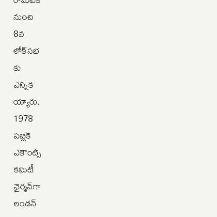
నుంచి
8వ
లోక్‌సభ
కు
ఎన్నిక
య్యారు.
1978
పబ్లిక్‌
ఎకౌంట్స్‌
కమిటీ
ఛైర్మన్‌గా
లండన్‌