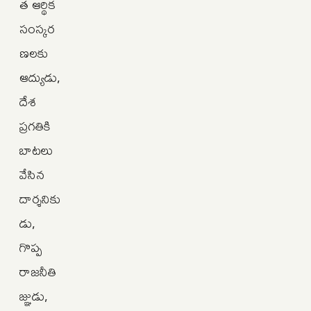
త ఆర్థిక
సంస్కర
ణలకు
ఆద్యుడు,
దేశ
ప్రగతికి
బాటలు
వేసిన
దార్శనికు
డు,
గొప్ప
రాజనీతి
జ్ఞుడు,