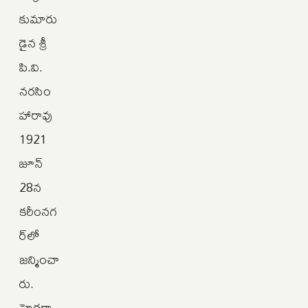
కుమారు
డైన శ్రీ
పి.వి.
నరసిం
హారావు
1921
జూన్‌
28న
కరీంనగ
ర్‌లో
జన్మించా
రు.
హైదరా