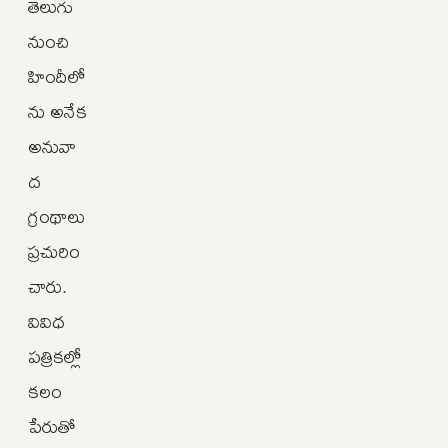
తెలుగు
నుంచి
హిందీలో
ను అనేక
అనువా
ద
గ్రంథాలు
ప్రచురిం
చారు.
వివిధ
పత్రికల్లో
కలం
పేరుతో