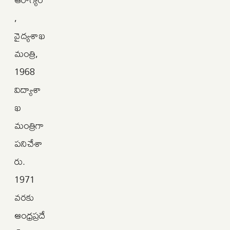
,
వైద్యశాఖ
మంత్రి,
1968
విద్యాశా
ఖ
మంత్రిగా
పనిచేశా
రు.
1971
వరకు
ఆంధ్రప్రదే