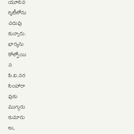
యూనివ
ర్శిటీలోను
చదువు
కున్నారు.
భార్యను
కోల్పోయి
న
పి.వి.నర
సింహారా
వుకు
ముగ్గురు
కుమారు
లు,