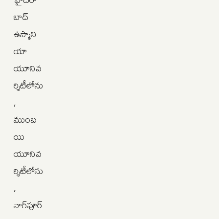
బాద్‌
ఉస్మాని
యా
యూనివ
ర్శిటీలోను
,
ముంబ
యి
యూనివ
ర్శిటీలోను
,
నాగ్‌పూర్‌