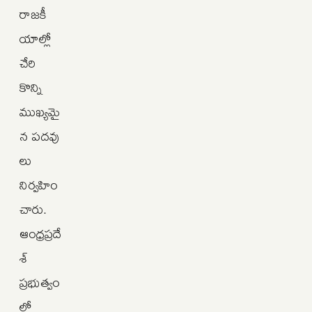
రాజకీ
యాల్లో
చేరి
కొన్ని
ముఖ్యమై
న పదవు
లు
నిర్వహిం
చారు.
ఆంధ్రప్రదే
శ్‌
ప్రభుత్వం
లో