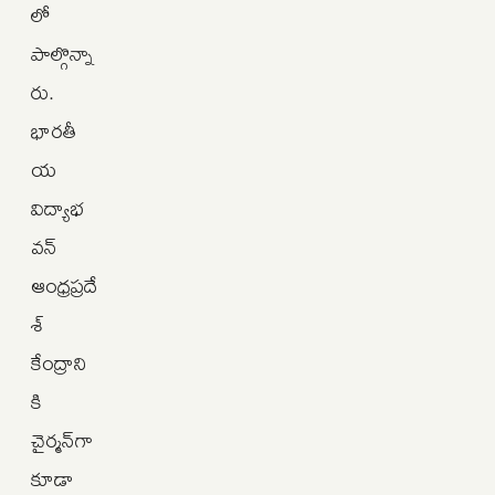
లో
పాల్గొన్నా
రు.
భారతీ
య
విద్యాభ
వన్‌
ఆంధ్రప్రదే
శ్‌
కేంద్రాని
కి
చైర్మన్‌గా
కూడా