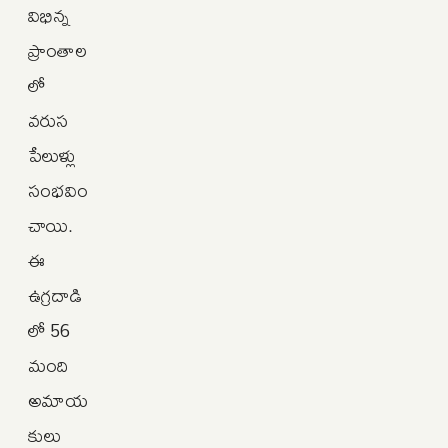
విభిన్న
ప్రాంతాల
లో
వరుస
పేలుళ్లు
సంభవిం
చాయి.
ఈ
ఉగ్రదాడి
లో 56
మంది
అమాయ
కులు