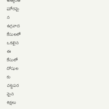
అత్యంత
ఘోరమై
న
ఉగ్రవాద
కేసులలో
ఒకటైన
ఈ
కేసులో
దోషుల
కు
చట్టపర
మైన
శిక్షలు