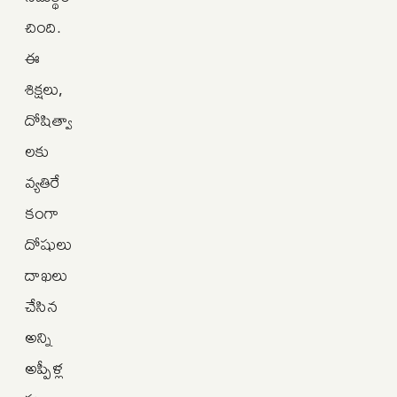
చింది.
ఈ
శిక్షలు,
దోషిత్వా
లకు
వ్యతిరే
కంగా
దోషులు
దాఖలు
చేసిన
అన్ని
అప్పీళ్ల