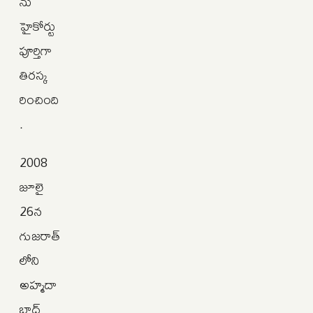
ను
హైకోర్టు
పూర్తిగా
తిరస్క
రించింది
.
2008
జూలై
26న
గుజరాత్‌
లోని
అహ్మదా
బాద్