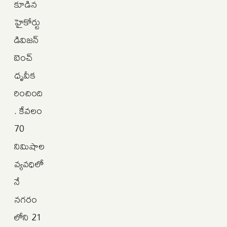
కూడిన
హైకోర్టు
డివిజన్
బెంచ్
ధృవీక
రించింది
. కేవలం
70
నిమిషాల
వ్యవధిలో
నే
నగరం
లోని 21