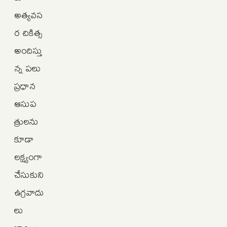
అత్యవస
ర చికిత్స
అందిస్తు
న్న పలు
ప్రధాన
ఆసుప
త్రులను
కూడా
లక్ష్యంగా
చేసుకుని
ఉగ్రవాదు
లు