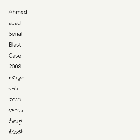
Ahmed
abad
Serial
Blast
Case:
2008
అహ్మదా
బాద్
వరుస
బాంబు
పేలుళ్ల
కేసులో