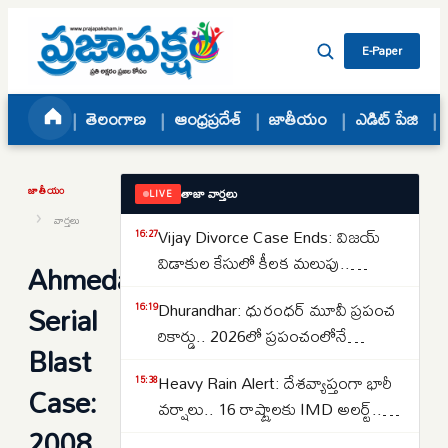
Skip to content
E-Paper
తెలంగాణ
ఆంధ్రప్రదేశ్
జాతీయం
ఎడిట్ పేజి
జాతీయం
తాజా వార్తలు
LIVE
›
వార్తలు
Vijay Divorce Case Ends: విజయ్
16:27
విడాకుల కేసులో కీలక మలుపు..
Ahmedabad
పిటిషన్‌ను వెనక్కి తీసుకున్న
Serial
Dhurandhar: ధురంధర్ మూవీ ప్రపంచ
16:19
సంగీత..కేసును కొట్టివేసిన కోర్టు
రికార్డు.. 2026లో ప్రపంచంలోనే
Blast
అత్యధికంగా వీక్షించిన నాన్-ఇంగ్లీష్
Heavy Rain Alert: దేశవ్యాప్తంగా భారీ
15:38
చిత్రంగా హిస్టరీ క్రియేట్..
Case:
వర్షాలు.. 16 రాష్ట్రాలకు IMD అలర్ట్..
2008
ఒడిశా-కేరళకు రెడ్ వార్నింగ్.. దక్షిణాది