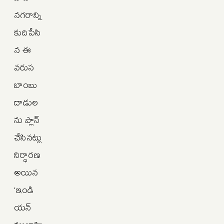
నగరాన్ని
కుదిపేసి
న ఈ
వరుస
బాంబు
దాడుల
ను ప్లాన్
చేసినట్లు
నిర్ధారణ
అయిన
‘ఇండి
యన్