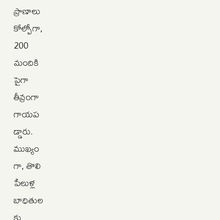
ప్రాణాలు
కోల్పోగా,
200
మందికి
పైగా
తీవ్రంగా
గాయప
డ్డారు.
ముఖ్యం
గా, తొలి
పేలుళ్ల
బాధితుల
కు