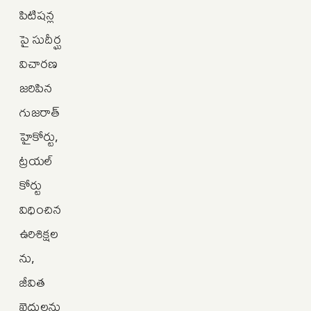
పిటిషన్ల
పై సుదీర్ఘ
విచారణ
జరిపిన
గుజరాత్
హైకోర్టు,
ట్రయల్
కోర్టు
విధించిన
ఉరిశిక్షల
ను,
జీవిత
ఖైదులను