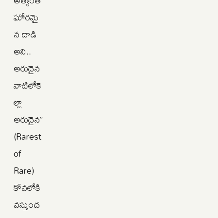
అత్యంత
ఘోరమై
న దాడి
అని..
అరుదైన
వాటిలోకె
ల్లా
అరుదైన”
(Rarest
of
Rare)
కోవలోకి
వస్తుంద