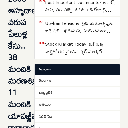
Lost Important Documents? ఆధార్,
15:29
రాష్ట్రాల్లో ఉరుములతో కూడిన వానలు..
అహ్మదాబాద్
పాన్, పాస్‌పోర్ట్, ఓటర్ ఐడి లేదా డ్రైవింగ్
లైసెన్స్ పోగొట్టుకుంటే ఏమి చేయాలి?
వరుస
US-Iran Tensions: ప్రపంచ మార్కెట్లకు
15:10
మీరు ఎక్కడ ఫిర్యాదు చేయాలి?
పేలుళ్ల
బిగ్ షాక్.. భగ్గుమన్న ముడి చమురు
ధరలు.. హార్ముజ్ జలసంధి వద్ద తీవ్ర
కేసు..
Stock Market Today: ఒకే ఒక్క
15:00
ఉద్రిక్తత..
వార్తతో కుప్పకూలిన స్టాక్ మార్కెట్..
38
సూచీల పతనానికి 3 కారణాలు ఇవే..
Jharkhand Paper Leak: జార్ఖండ్‌లో
మందికి
13:56
విభాగాలు
విద్యార్థుల నిరసనలు తీవ్రతరం…
మరణశిక్ష,
తెలంగాణ
›
లఖింపూర్ హింసాకాండ కేసులో.. ఆశిష్
13:06
11
మిశ్రా బెయిల్ షరతుల సడలింపునకు
ఆంధ్రప్రదేశ్
›
‘సుప్రీం’ నో
మందికి
జాతీయం
›
తెహెల్కా పత్రిక మాజీ సంపాదకుడికి
12:45
యావజ్జీవ
10ఏళ్ల కఠిన కారాగార శిక్ష… బాంబే
ఎడిట్ పేజి
›
హైకోర్టు తీర్పు
కారాగార
వర్షాల కోసం తెలంగాణలో
12:38