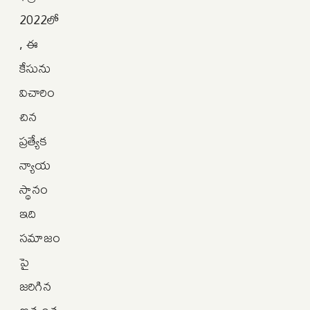
2022లో
, ఈ
కేసును
విచారిం
చిన
ప్రత్యేక
న్యాయ
స్థానం
ఇది
సమాజం
పై
జరిగిన