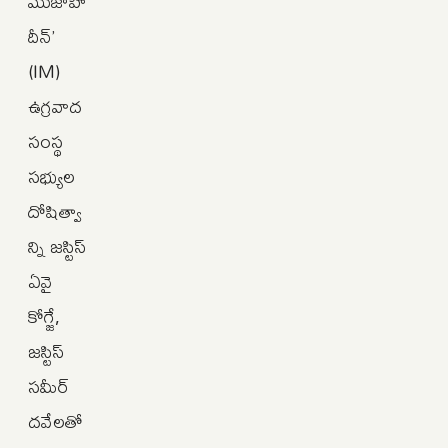
ముజాహి
దీన్’
(IM)
ఉగ్రవాద
సంస్థ
సభ్యుల
దోషిత్వా
న్ని జస్టిస్
ఏవై
కోగ్జే,
జస్టిస్
సమీర్
దవేలతో