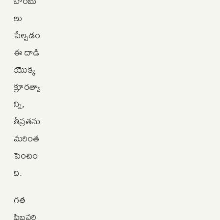
బాంబు
లు
పేల్చడం
ఈ దాడి
యొక్క
క్రూరత్వా
న్ని,
తీవ్రతను
మరింత
పెంచిం
ది.
గత
ఫిబ్రవరి