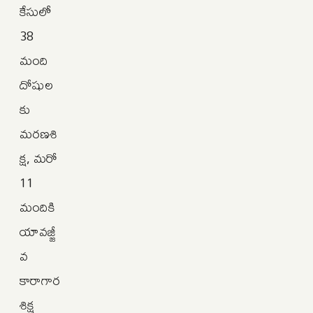
కేసులో
38
మంది
దోషుల
కు
మరణశి
క్ష, మరో
11
మందికి
యావజ్జీ
వ
కారాగార
శిక్ష