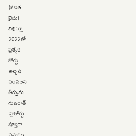
(జీవిత
ఖైదు)
విధిస్తూ
2022లో
ప్రత్యేక
కోర్టు
ఇచ్చిన
సంచలన
తీర్పును
గుజరాత్
హైకోర్టు
పూర్తిగా
సమర్థిం