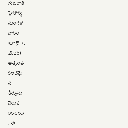
గుజరాత్
హైకోర్టు
మంగళ
వారం
(జూలై 7,
2026)
అత్యంత
కీలకమై
న
తీర్పును
వెలువ
రించింది
. ఈ