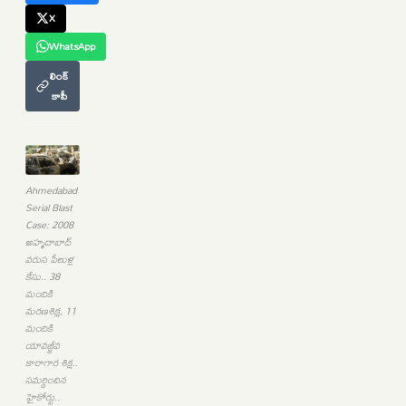
X
WhatsApp
లింక్
కాపీ
Ahmedabad
Serial Blast
Case: 2008
అహ్మదాబాద్
వరుస పేలుళ్ల
కేసు.. 38
మందికి
మరణశిక్ష, 11
మందికి
యావజ్జీవ
కారాగార శిక్ష..
సమర్థించిన
హైకోర్టు..