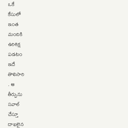
ఒకే
కేసులో
ఇంత
మందికి
ఉరిశిక్ష
పడటం
ఇదే
తొలిసారి
. ఆ
తీర్పును
సవాల్
చేస్తూ
దాఖలైన