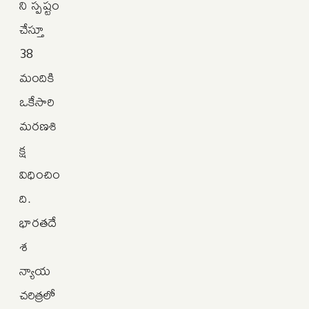
ని స్పష్టం
చేస్తూ
38
మందికి
ఒకేసారి
మరణశి
క్ష
విధించిం
ది.
భారతదే
శ
న్యాయ
చరిత్రలో