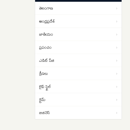
క్షిపణి దాడి అనుమానాలు!
తెలంగాణ
›
Hyderabad Horror: ఐడీ ప్రూఫ్ అడిగిన
12:14
హోటల్ సిబ్బందిపై కర్రలతో దాడి..
ఆంధ్రప్రదేశ్
›
వీడియో ఇదిగో..
జాతీయం
›
ప్రపంచం
›
ఎడిట్ పేజి
›
క్రీడలు
›
లైఫ్ స్టైల్
›
క్రైమ్
›
బిజినెస్
›