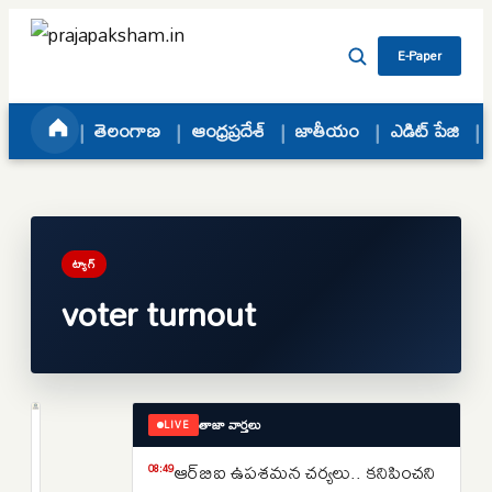
Skip to content
E-Paper
తెలంగాణ
ఆంధ్రప్రదేశ్
జాతీయం
ఎడిట్ పేజి
ట్యాగ్
voter turnout
తాజా వార్తలు
LIVE
జాతీయం
జమిలి
ఆర్‌బిఐ ఉపశమన చర్యలు.. కనిపించని
08:49