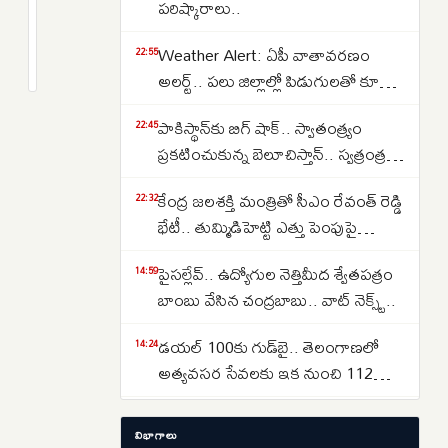
ఎన్నికలపై
పరిష్కారాలు..
కీలక
2
Weather Alert: ఏపీ వాతావరణం
అప్‌డేట్..
months
22:55
క్రితం
అలర్ట్.. పలు జిల్లాల్లో పిడుగులతో కూడిన
2029లో
వర్షాలు కురిసే అవకాశం.. APSDMA
ఒకేసారి
పాకిస్థాన్‌కు బిగ్ షాక్.. స్వాతంత్య్రం
22:45
హెచ్చరిక..
20
ప్రకటించుకున్న బెలూచిస్తాన్.. స్వత్రంత్ర
రాష్ట్రాల్లో
దేశం కాగలదా..
మోగనున్న
కేంద్ర జలశక్తి మంత్రితో సీఎం రేవంత్ రెడ్డి
22:32
ఎన్నికల
భేటీ.. తుమ్మిడిహెట్టి ఎత్తు పెంపుపై
నగారా..
మహారాష్ట్రతో చర్చలకు విజ్ఞప్తి
పైసల్లేవ్.. ఉద్యోగుల నెత్తిమీద శ్వేతపత్రం
14:59
బాంబు వేసిన చంద్రబాబు.. వాట్ నెక్స్ట్..
డయల్ 100కు గుడ్‌బై.. తెలంగాణలో
14:24
అత్యవసర సేవలకు ఇక నుంచి 112
మాత్రమే
20 నిమిషాల్లో ఏడు పేలుళ్లు.. దుబాయ్
14:01
విభాగాలు
జెబెల్ అలీలో వరుస పేలుళ్లు.. యెమెన్