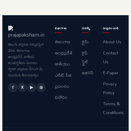
విభాగాలు
మరిన్నీ
సంప్రదించండి
తెలంగాణ
క్రైమ్
About Us
తెలుగు వార్తలకు నమ్మకమైన
వేదిక. తెలంగాణ,
ఆంధ్రప్రదేశ్
లైఫ్
Contact
ఆంధ్రప్రదేశ్, జాతీయ,
స్టైల్
Us
అంతర్జాతీయ మరియు
జాతీయం
స్థానిక వార్తలను వేగంగా మీ
బిజినెస్
E-Paper
ఎడిట్ పేజి
ముందుకు తీసుకువస్తాం.
Privacy
ప్రపంచం
f
X
▶
◎
Policy
వినోదం
Terms &
Conditions