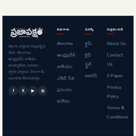
విభాగాలు
మరిన్నీ
సంప్రదించండి
తెలంగాణ
క్రైమ్
About Us
తెలుగు వార్తలకు నమ్మకమైన
వేదిక. తెలంగాణ,
ఆంధ్రప్రదేశ్
లైఫ్
Contact
ఆంధ్రప్రదేశ్, జాతీయ,
స్టైల్
Us
అంతర్జాతీయ మరియు
జాతీయం
స్థానిక వార్తలను వేగంగా మీ
బిజినెస్
E-Paper
ఎడిట్ పేజి
ముందుకు తీసుకువస్తాం.
Privacy
ప్రపంచం
f
X
▶
◎
Policy
వినోదం
Terms &
Conditions