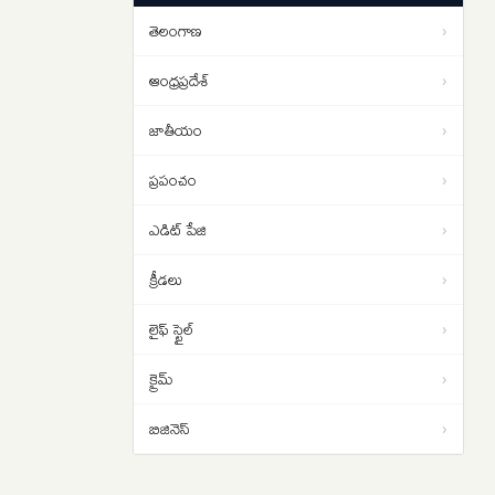
పడాల్సిందే
తెలంగాణ
›
ఇరాన్ యుద్ధం నుంచి బయటపడదాం..
01:02
ట్రంప్‌కు సెంట్కామ్ అధిపతి డాన్ కెయిన్
ఆంధ్రప్రదేశ్
›
సలహా
జాతీయం
›
ప్రపంచం
›
ఎడిట్ పేజి
›
క్రీడలు
›
లైఫ్ స్టైల్
›
క్రైమ్
›
బిజినెస్
›