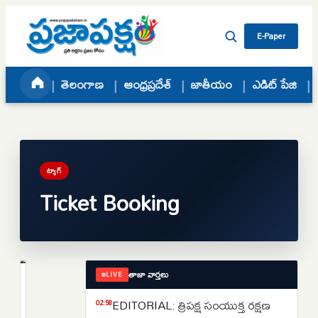
Skip to content
E-Paper
తెలంగాణ
ఆంధ్రప్రదేశ్
జాతీయం
ఎడిట్ పేజి
ట్యాగ్
Ticket Booking
తాజా వార్తలు
LIVE
జాతీయం
Tatkal
EDITORIAL: త్రిపక్ష సంయుక్త రక్షణ
02:58