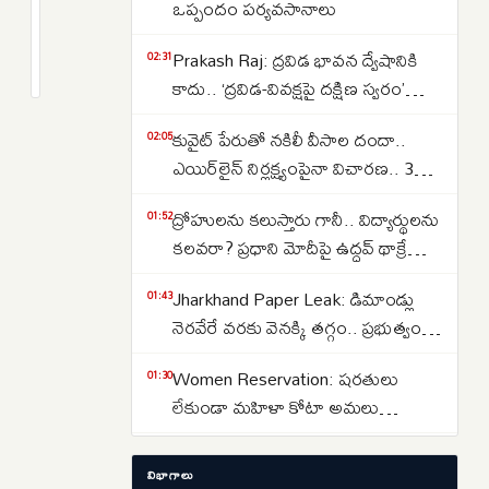
Ticket
ఒప్పందం పర్యవసానాలు
Booking:
1
Prakash Raj: ద్రవిడ భావన ద్వేషానికి
IRCTC
month
02:31
క్రితం
కాదు.. ‘ద్రవిడ-వివక్షపై దక్షిణ స్వరం’
తత్కాల్
పుస్తకావిష్కరణ సభలో ప్రకాష్ రాజ్
టికెట్
కువైట్ పేరుతో నకిలీ వీసాల దందా..
02:05
బుకింగ్
ఎయిర్‌లైన్ నిర్లక్ష్యంపైనా విచారణ.. 39
ఎలా
మందిపై కేసు
చేయాలి..నిబంధనలు,
ద్రోహులను కలుస్తారు గానీ.. విద్యార్థులను
01:52
చార్జీలు,
కలవరా? ప్రధాని మోదీపై ఉద్ధవ్ థాక్రే
రీఫండ్
మండిపాటు
Jharkhand Paper Leak: డిమాండ్లు
01:43
A
నెరవేరే వరకు వెనక్కి తగ్గం.. ప్రభుత్వంతో
to
చర్చలు విఫలం
Z
Women Reservation: షరతులు
01:30
పూర్తి
లేకుండా మహిళా కోటా అమలు
వివరాలు
చేయాలి.. రాహుల్ గాంధీ డిమాండ్
ఇవిగో..
Strait of Hormuz: హోర్ముజ్ జలసంధిని
01:13
విభాగాలు
తెరవాలంటే ఇరాన్‌తో ట్రంప్ రాజీ