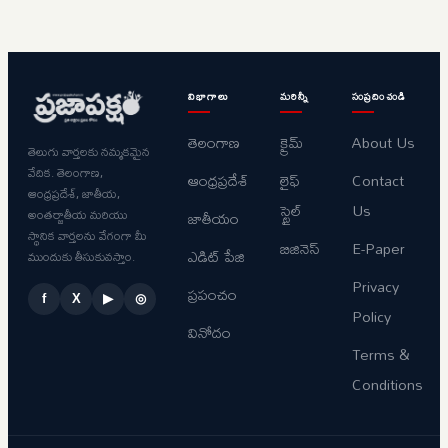
విభాగాలు
మరిన్నీ
సంప్రదించండి
తెలంగాణ
క్రైమ్
About Us
తెలుగు వార్తలకు నమ్మకమైన
వేదిక. తెలంగాణ,
ఆంధ్రప్రదేశ్
లైఫ్
Contact
ఆంధ్రప్రదేశ్, జాతీయ,
స్టైల్
Us
అంతర్జాతీయ మరియు
జాతీయం
స్థానిక వార్తలను వేగంగా మీ
బిజినెస్
E-Paper
ఎడిట్ పేజి
ముందుకు తీసుకువస్తాం.
Privacy
ప్రపంచం
f
X
▶
◎
Policy
వినోదం
Terms &
Conditions