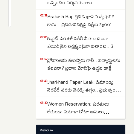
1
ఒప్పందం పర్యవసానాలు
నుంచి
2
Prakash Raj: ద్రవిడ భావన ద్వేషానికి
టాటా
months
02:31
క్రితం
కాదు.. ‘ద్రవిడ-వివక్షపై దక్షిణ స్వరం’
మోటార్స్
పుస్తకావిష్కరణ సభలో ప్రకాష్ రాజ్
కార్ల
కువైట్ పేరుతో నకిలీ వీసాల దందా..
02:05
ధరల
ఎయిర్‌లైన్ నిర్లక్ష్యంపైనా విచారణ.. 39
పెంపు..
మందిపై కేసు
కొనుగోలుదారులకు
ద్రోహులను కలుస్తారు గానీ.. విద్యార్థులను
01:52
బిగ్
కలవరా? ప్రధాని మోదీపై ఉద్ధవ్ థాక్రే
షాక్
మండిపాటు
Jharkhand Paper Leak: డిమాండ్లు
01:43
నెరవేరే వరకు వెనక్కి తగ్గం.. ప్రభుత్వంతో
చర్చలు విఫలం
Women Reservation: షరతులు
01:30
లేకుండా మహిళా కోటా అమలు
చేయాలి.. రాహుల్ గాంధీ డిమాండ్
Strait of Hormuz: హోర్ముజ్ జలసంధిని
01:13
విభాగాలు
తెరవాలంటే ఇరాన్‌తో ట్రంప్ రాజీ