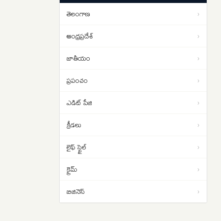
పడాల్సిందే
తెలంగాణ
›
ఇరాన్ యుద్ధం నుంచి బయటపడదాం..
01:02
ట్రంప్‌కు సెంట్కామ్ అధిపతి డాన్ కెయిన్
ఆంధ్రప్రదేశ్
›
సలహా
జాతీయం
›
ప్రపంచం
›
ఎడిట్ పేజి
›
క్రీడలు
›
లైఫ్ స్టైల్
›
క్రైమ్
›
బిజినెస్
›