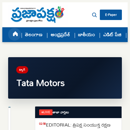
Skip to content
E-Paper
తెలంగాణ
ఆంధ్రప్రదేశ్
జాతీయం
ఎడిట్ పేజి
ట్యాగ్
Tata Motors
తాజా వార్తలు
LIVE
బిజినెస్
జూలై
EDITORIAL: త్రిపక్ష సంయుక్త రక్షణ
02:58