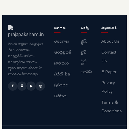
విభాగాలు
మరిన్నీ
సంప్రదించండి
తెలంగాణ
క్రైమ్
About Us
తెలుగు వార్తలకు నమ్మకమైన
వేదిక. తెలంగాణ,
ఆంధ్రప్రదేశ్
లైఫ్
Contact
ఆంధ్రప్రదేశ్, జాతీయ,
స్టైల్
Us
అంతర్జాతీయ మరియు
జాతీయం
స్థానిక వార్తలను వేగంగా మీ
బిజినెస్
E-Paper
ఎడిట్ పేజి
ముందుకు తీసుకువస్తాం.
Privacy
ప్రపంచం
f
X
▶
◎
Policy
వినోదం
Terms &
Conditions