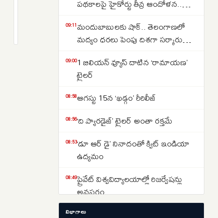
రియల్
పథకాలపై హైకోర్టు తీవ్ర ఆందోళన..
ఎస్టేట్
కోటీశ్వరులకు రైతుబంధు ఇవ్వడంపై
2
మందుబాబులకు షాక్.. తెలంగాణలో
రికార్డుల
months
09:11
నిలదీత..
క్రితం
మద్యం ధరలు పెంపు దిశగా సర్కారు
మోత..
యోచన ..
ఎకరం
1 బిలియన్ వ్యూస్ దాటిన ‘రామాయణ’
09:00
రూ.204
ట్రైలర్
కోట్లు..
షాకవుతున్న
ఆగస్టు 15న ‘ఖడ్గం’ రీరిలీజ్
08:58
బిల్డర్లు..
‘ది ప్యారడైజ్’ ట్రైలర్ అంతా రక్తమే
08:56
‘డూ ఆర్‌ డై’ నినాదంతో క్విట్‌ ఇండియా
08:53
ఉద్యమం
ప్రైవేట్‌ విశ్వవిద్యాలయాల్లో రిజర్వేషన్లు
08:49
అవసరం
విభాగాలు
ఉచిత యుపిఐకి ధర కట్టే ప్రయత్నం!
08:46