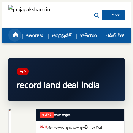
Skip to content
E-Paper
తెలంగాణ
ఆంధ్రప్రదేశ్
జాతీయం
ఎడిట్ పేజి
ట్యాగ్
record land deal India
తాజా వార్తలు
LIVE
తెలంగాణ
రాయదుర్గం
తెలంగాణ ఖజానా ఖాళీ.. ఉచిత
09:18