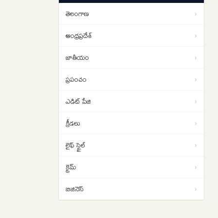
తెలంగాణ
›
ఆంధ్రప్రదేశ్
›
జాతీయం
›
ప్రపంచం
›
ఎడిట్ పేజి
›
క్రీడలు
›
లైఫ్ స్టైల్
›
క్రైమ్
›
బిజినెస్
›