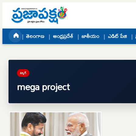
Skip to content
తెలంగాణ
ఆంధ్రప్రదేశ్
జాతీయం
ఎడిట్ పేజి
ట్యాగ్
mega project