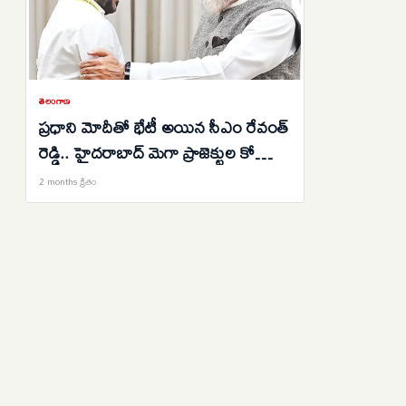
తెలంగాణ
ప్రధాని మోదీతో భేటీ అయిన సీఎం రేవంత్
రెడ్డి.. హైదరాబాద్ మెగా ప్రాజెక్టుల కోసం
రూ.1 లక్ష కోట్ల ఫండ్ కోరిన తెలంగాణ
2 months క్రితం
ముఖ్యమంత్రి..