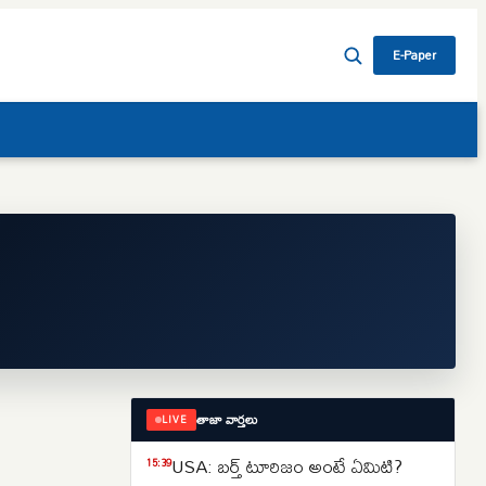
E-Paper
తాజా వార్తలు
LIVE
USA: బర్త్ టూరిజం అంటే ఏమిటి?
15:39