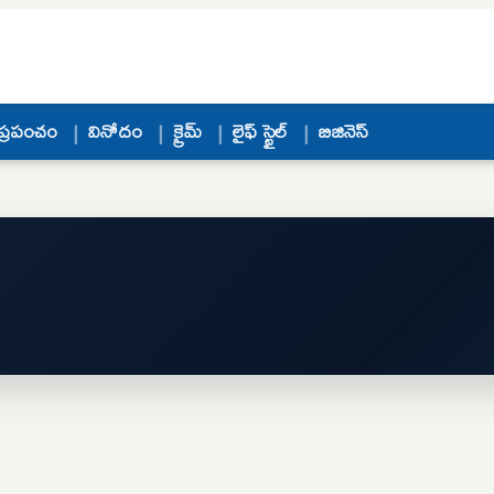
ప్రపంచం
వినోదం
క్రైమ్
లైఫ్ స్టైల్
బిజినెస్