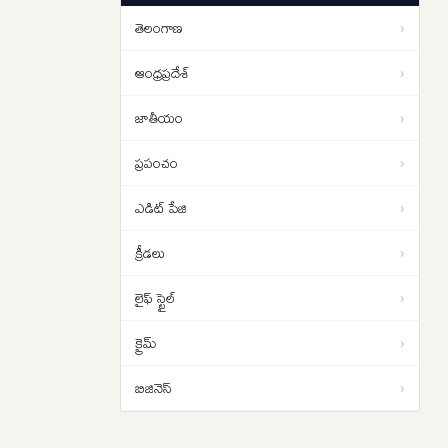
యోచన ..
తెలంగాణ
›
1 బిలియన్ వ్యూస్ దాటిన ‘రామాయణ’
09:00
ట్రైలర్
ఆంధ్రప్రదేశ్
›
జాతీయం
›
ప్రపంచం
›
ఎడిట్ పేజి
›
క్రీడలు
›
లైఫ్ స్టైల్
›
క్రైమ్
›
బిజినెస్
›