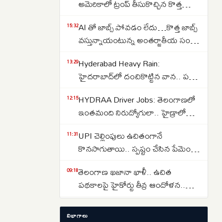
అమెరికాలో ట్రంప్ తీసుకొచ్చిన కొత్త
ఆంక్షలు ఇవే..NRI లకు షాక్
AI తో జాబ్స్ పోవడం లేదు…కొత్త జాబ్స్
15:32
వస్తున్నాయంటున్న అంతర్జాతీయ సంస్థ
నోమురా..కారణాలు ఇవే…
Hyderabad Heavy Rain:
13:29
హైదరాబాద్‌లో దంచికొట్టిన వాన.. పలు
ప్రాంతాల్లో రోడ్లు జలమయం..
HYDRAA Driver Jobs: తెలంగాణలో
12:15
అత్యవసరమైతే తప్ప ఇళ్ల నుంచి
ఇంతమంది నిరుద్యోగులా.. హైడ్రాలో
బయటకు రావొద్దని సూచన..
150 డ్రైవర్ పోస్టుల కోసం తరలివచ్చిన
UPI చెల్లింపులు ఉచితంగానే
11:31
వేలాది మంది..
కొనసాగుతాయి.. స్పష్టం చేసిన పేమెంట్
కౌన్సిల్ ఆఫ్ ఇండియా..
తెలంగాణ ఖజానా ఖాళీ.. ఉచిత
09:18
పథకాలపై హైకోర్టు తీవ్ర ఆందోళన..
కోటీశ్వరులకు రైతుబంధు ఇవ్వడంపై
మందుబాబులకు షాక్.. తెలంగాణలో
09:11
నిలదీత..
విభాగాలు
మద్యం ధరలు పెంపు దిశగా సర్కారు