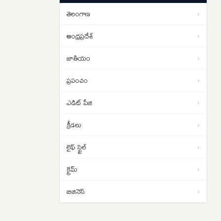
యోచన ..
తెలంగాణ
›
1 బిలియన్ వ్యూస్ దాటిన ‘రామాయణ’
09:00
ట్రైలర్
ఆంధ్రప్రదేశ్
›
జాతీయం
›
ప్రపంచం
›
ఎడిట్ పేజి
›
క్రీడలు
›
లైఫ్ స్టైల్
›
క్రైమ్
›
బిజినెస్
›