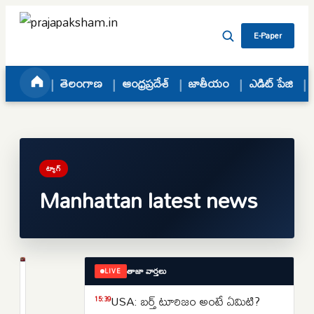
Skip to content
E-Paper
తెలంగాణ
ఆంధ్రప్రదేశ్
జాతీయం
ఎడిట్ పేజి
ట్యాగ్
Manhattan latest news
తాజా వార్తలు
LIVE
ప్రపంచం
న్యూయార్క్
USA: బర్త్ టూరిజం అంటే ఏమిటి?
15:39