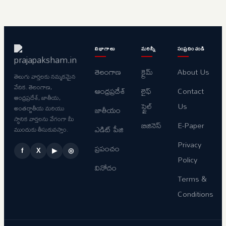
విభాగాలు
మరిన్నీ
సంప్రదించండి
తెలంగాణ
క్రైమ్
About Us
తెలుగు వార్తలకు నమ్మకమైన
వేదిక. తెలంగాణ,
ఆంధ్రప్రదేశ్
లైఫ్
Contact
ఆంధ్రప్రదేశ్, జాతీయ,
స్టైల్
Us
అంతర్జాతీయ మరియు
జాతీయం
స్థానిక వార్తలను వేగంగా మీ
బిజినెస్
E-Paper
ఎడిట్ పేజి
ముందుకు తీసుకువస్తాం.
Privacy
ప్రపంచం
f
X
▶
◎
Policy
వినోదం
Terms &
Conditions