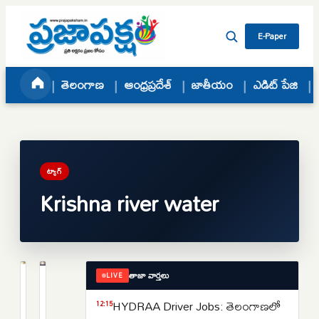
Skip to content
E-Paper
తెలంగాణ
ఆంధ్రప్రదేశ్
జాతీయం
ఎడిట్ పేజి
ట్యాగ్
Krishna river water
తాజా వార్తలు
LIVE
తెలంగాణ
ఆంధ్రప్రదేశ్
పాలమూరు-
వెలిగొండ
HYDRAA Driver Jobs: తెలంగాణలో
12:15