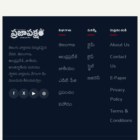
విభాగాలు
మరిన్నీ
సంప్రదించండి
తెలంగాణ
క్రైమ్
About Us
తెలుగు వార్తలకు నమ్మకమైన
వేదిక. తెలంగాణ,
ఆంధ్రప్రదేశ్
లైఫ్
Contact
ఆంధ్రప్రదేశ్, జాతీయ,
స్టైల్
Us
అంతర్జాతీయ మరియు
జాతీయం
స్థానిక వార్తలను వేగంగా మీ
బిజినెస్
E-Paper
ఎడిట్ పేజి
ముందుకు తీసుకువస్తాం.
Privacy
ప్రపంచం
f
X
▶
◎
Policy
వినోదం
Terms &
Conditions