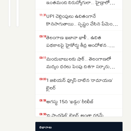
రంగారెడ్డి
ప్రాజెక్ట్
ఇంతమంది నిరుద్యోగులా.. హైడ్రాలో
వాగ్దానాల
టిబిఎం
150 డ్రైవర్ పోస్టుల కోసం తరలివచ్చిన
2
2
UPI చెల్లింపులు ఉచితంగానే
వరద
వివాదానికి
months
months
11:31
వేలాది మంది..
క్రితం
క్రితం
కొనసాగుతాయి.. స్పష్టం చేసిన పేమెంట్
దాటేనా?
ముగింపు..
కౌన్సిల్ ఆఫ్ ఇండియా..
కృష్ణా
తెలంగాణ ఖజానా ఖాళీ.. ఉచిత
09:18
జలాల
పథకాలపై హైకోర్టు తీవ్ర ఆందోళన..
విడుదలకు
కోటీశ్వరులకు రైతుబంధు ఇవ్వడంపై
మార్గం
మందుబాబులకు షాక్.. తెలంగాణలో
09:11
నిలదీత..
సుగమం
మద్యం ధరలు పెంపు దిశగా సర్కారు
యోచన ..
1 బిలియన్ వ్యూస్ దాటిన ‘రామాయణ’
09:00
ట్రైలర్
ఆగస్టు 15న ‘ఖడ్గం’ రీరిలీజ్
08:58
‘ది ప్యారడైజ్’ ట్రైలర్ అంతా రక్తమే
08:56
విభాగాలు
‘డూ ఆర్‌ డై’ నినాదంతో క్విట్‌ ఇండియా
08:53