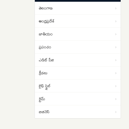
ఉద్యమం
తెలంగాణ
›
ఆంధ్రప్రదేశ్
›
జాతీయం
›
ప్రపంచం
›
ఎడిట్ పేజి
›
క్రీడలు
›
లైఫ్ స్టైల్
›
క్రైమ్
›
బిజినెస్
›