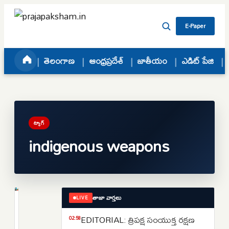
Skip to content
E-Paper
తెలంగాణ
ఆంధ్రప్రదేశ్
జాతీయం
ఎడిట్ పేజి
ట్యాగ్
indigenous weapons
తాజా వార్తలు
LIVE
జాతీయం
కొత్త
EDITORIAL: త్రిపక్ష సంయుక్త రక్షణ
02:58