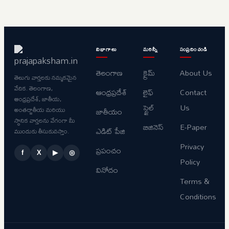
విభాగాలు
మరిన్నీ
సంప్రదించండి
తెలంగాణ
క్రైమ్
About Us
తెలుగు వార్తలకు నమ్మకమైన
వేదిక. తెలంగాణ,
ఆంధ్రప్రదేశ్
లైఫ్
Contact
ఆంధ్రప్రదేశ్, జాతీయ,
స్టైల్
Us
అంతర్జాతీయ మరియు
జాతీయం
స్థానిక వార్తలను వేగంగా మీ
బిజినెస్
E-Paper
ఎడిట్ పేజి
ముందుకు తీసుకువస్తాం.
Privacy
ప్రపంచం
f
X
▶
◎
Policy
వినోదం
Terms &
Conditions