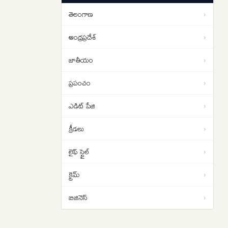
పడాల్సిందే
తెలంగాణ
›
ఇరాన్ యుద్ధం నుంచి బయటపడదాం..
01:02
ట్రంప్‌కు సెంట్కామ్ అధిపతి డాన్ కెయిన్
ఆంధ్రప్రదేశ్
›
సలహా
జాతీయం
›
ప్రపంచం
›
ఎడిట్ పేజి
›
క్రీడలు
›
లైఫ్ స్టైల్
›
క్రైమ్
›
బిజినెస్
›