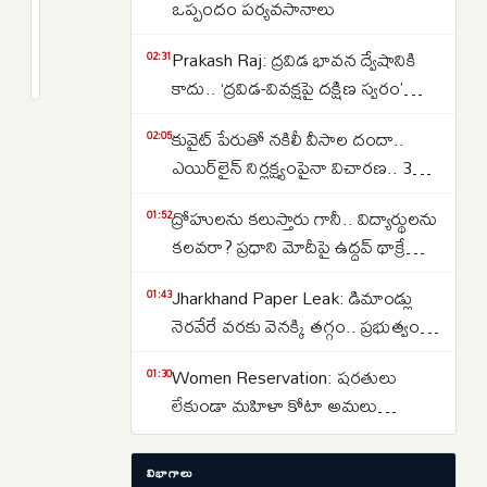
CDSగా
ఒప్పందం పర్యవసానాలు
బాధ్యతలు
2
Prakash Raj: ద్రవిడ భావన ద్వేషానికి
స్వీకరించిన
months
02:31
క్రితం
కాదు.. ‘ద్రవిడ-వివక్షపై దక్షిణ స్వరం’
జనరల్
పుస్తకావిష్కరణ సభలో ప్రకాష్ రాజ్
ఎన్‌ఎస్
కువైట్ పేరుతో నకిలీ వీసాల దందా..
02:05
రాజా
ఎయిర్‌లైన్ నిర్లక్ష్యంపైనా విచారణ.. 39
సుబ్రమణి..
మందిపై కేసు
స్వదేశీ
ద్రోహులను కలుస్తారు గానీ.. విద్యార్థులను
01:52
ఆయుధాలపై
కలవరా? ప్రధాని మోదీపై ఉద్ధవ్ థాక్రే
ప్రత్యేక
మండిపాటు
Jharkhand Paper Leak: డిమాండ్లు
01:43
దృష్టి
నెరవేరే వరకు వెనక్కి తగ్గం.. ప్రభుత్వంతో
చర్చలు విఫలం
Women Reservation: షరతులు
01:30
లేకుండా మహిళా కోటా అమలు
చేయాలి.. రాహుల్ గాంధీ డిమాండ్
Strait of Hormuz: హోర్ముజ్ జలసంధిని
01:13
విభాగాలు
తెరవాలంటే ఇరాన్‌తో ట్రంప్ రాజీ