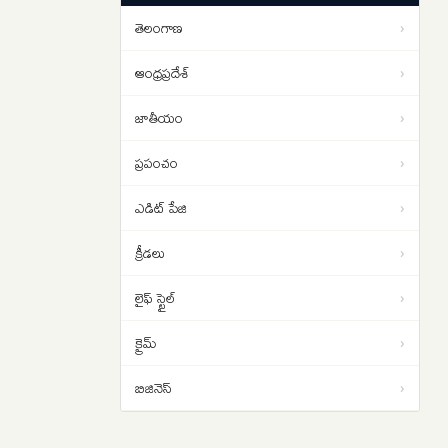
తెలంగాణ
›
ఆంధ్రప్రదేశ్
›
జాతీయం
›
ప్రపంచం
›
ఎడిట్ పేజి
›
క్రీడలు
›
లైఫ్ స్టైల్
›
క్రైమ్
›
బిజినెస్
›