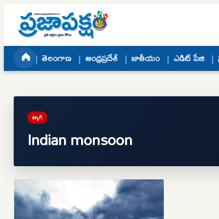
Skip to content
తెలంగాణ
ఆంధ్రప్రదేశ్
జాతీయం
ఎడిట్ పేజి
ట్యాగ్
Indian monsoon