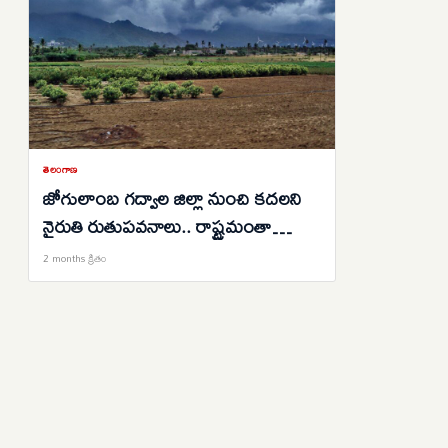
తెలంగాణ
జోగులాంబ గద్వాల జిల్లా నుంచి కదలని
నైరుతి రుతుపవనాలు.. రాష్ట్రమంతా
విస్తరణకు మరో 3 రోజులు లేటు..
2 months క్రితం