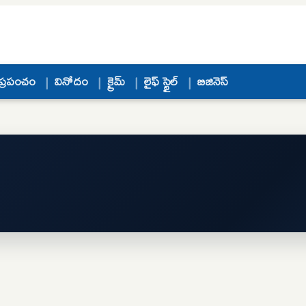
ప్రపంచం
వినోదం
క్రైమ్
లైఫ్ స్టైల్
బిజినెస్