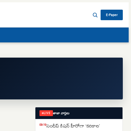
E-Paper
తాజా వార్తలు
LIVE
సందీప్‌ కిషన్‌ హీరోగా ‘కరికాల’
09:19