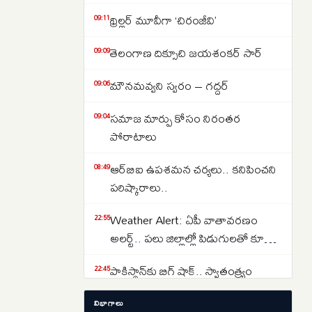
థ్రిల్లర్‌ మూవీగా ‘చిరంజీవి’
09:11
తెలంగాణ దిక్సూచి జయశంకర్‌ సార్‌
09:09
మౌనమవ్వని స్వరం – గద్దర్‌
09:06
సమాజ మార్పు కోసం నిరంతర
09:04
పోరాటాలు
ఆర్‌బిఐ ఉపశమన చర్యలు.. కనిపించని
08:49
పరిష్కారాలు..
Weather Alert: ఏపీ వాతావరణం
22:55
అలర్ట్.. పలు జిల్లాల్లో పిడుగులతో కూడిన
వర్షాలు కురిసే అవకాశం.. APSDMA
పాకిస్థాన్‌కు బిగ్ షాక్.. స్వాతంత్య్రం
22:45
హెచ్చరిక..
ప్రకటించుకున్న బెలూచిస్తాన్.. స్వత్రంత్ర
విభాగాలు
దేశం కాగలదా..