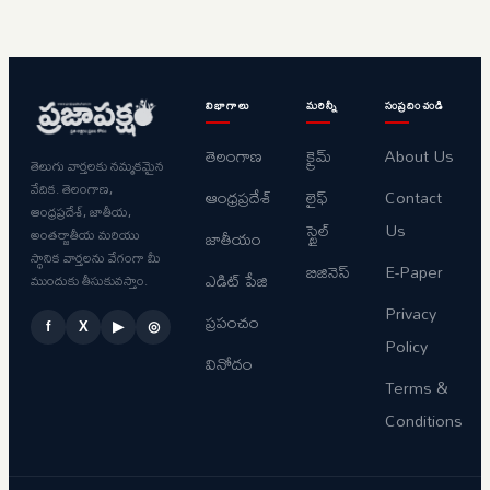
విభాగాలు
మరిన్నీ
సంప్రదించండి
తెలంగాణ
క్రైమ్
About Us
తెలుగు వార్తలకు నమ్మకమైన
వేదిక. తెలంగాణ,
ఆంధ్రప్రదేశ్
లైఫ్
Contact
ఆంధ్రప్రదేశ్, జాతీయ,
స్టైల్
Us
అంతర్జాతీయ మరియు
జాతీయం
స్థానిక వార్తలను వేగంగా మీ
బిజినెస్
E-Paper
ఎడిట్ పేజి
ముందుకు తీసుకువస్తాం.
Privacy
ప్రపంచం
f
X
▶
◎
Policy
వినోదం
Terms &
Conditions