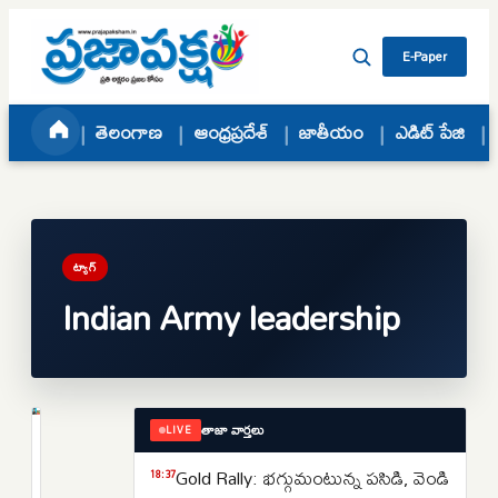
Skip to content
E-Paper
తెలంగాణ
ఆంధ్రప్రదేశ్
జాతీయం
ఎడిట్ పేజి
ట్యాగ్
Indian Army leadership
తాజా వార్తలు
LIVE
జాతీయం
కొత్త
Gold Rally: భగ్గుమంటున్న పసిడి, వెండి
18:37