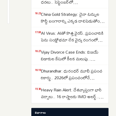
CDSగా
ధరలు.. సెప్టెంబర్‌లో
బాధ్యతలు
పెరుగుతాయా..తగ్గుతాయా..
2
China Gold Strategy: చైనా టన్నుల
స్వీకరించిన
months
18:23
క్రితం
కొద్దీ బంగారాన్ని ఎక్కడ దాచిపెడుతోందో
జనరల్
తెలుసా.. డ్రాగన్ కంట్రీ గోల్డ్ రిజర్వ్‌ల
ఎన్‌ఎస్
AI Virus: AIతో కొత్త వైరస్‌..ప్రపంచానికి
17:06
వెనుక అసలు కథ ఇదే..
రాజా
పెను సంక్షోభమా లేక వైద్య రంగంలో
సుబ్రమణి..
విప్లవమా.. తలలు పట్టుకుంటున్న
స్వదేశీ
Vijay Divorce Case Ends: విజయ్
16:27
శాస్త్రవేత్తలు..
ఆయుధాలపై
విడాకుల కేసులో కీలక మలుపు..
ప్రత్యేక
పిటిషన్‌ను వెనక్కి తీసుకున్న
Dhurandhar: ధురంధర్ మూవీ ప్రపంచ
16:19
సంగీత..కేసును కొట్టివేసిన కోర్టు
దృష్టి
రికార్డు.. 2026లో ప్రపంచంలోనే
అత్యధికంగా వీక్షించిన నాన్-ఇంగ్లీష్
Heavy Rain Alert: దేశవ్యాప్తంగా భారీ
15:38
చిత్రంగా హిస్టరీ క్రియేట్..
వర్షాలు.. 16 రాష్ట్రాలకు IMD అలర్ట్..
ఒడిశా-కేరళకు రెడ్ వార్నింగ్.. దక్షిణాది
Lost Important Documents? ఆధార్,
15:29
రాష్ట్రాల్లో ఉరుములతో కూడిన వానలు..
విభాగాలు
పాన్, పాస్‌పోర్ట్, ఓటర్ ఐడి లేదా డ్రైవింగ్