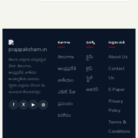
విభాగాలు
మరిన్నీ
సంప్రదించండి
తెలంగాణ
క్రైమ్
About Us
తెలుగు వార్తలకు నమ్మకమైన
వేదిక. తెలంగాణ,
ఆంధ్రప్రదేశ్
లైఫ్
Contact
ఆంధ్రప్రదేశ్, జాతీయ,
స్టైల్
Us
అంతర్జాతీయ మరియు
జాతీయం
స్థానిక వార్తలను వేగంగా మీ
బిజినెస్
E-Paper
ఎడిట్ పేజి
ముందుకు తీసుకువస్తాం.
Privacy
ప్రపంచం
f
X
▶
◎
Policy
వినోదం
Terms &
Conditions