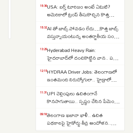
దక్షిణాసియాలో
USA: బర్త్ టూరిజం అంటే ఏమిటి?
15:39
భారీ
అమెరికాలో ట్రంప్ తీసుకొచ్చిన కొత్త
వలసలు..
ఆంక్షలు ఇవే..NRI లకు షాక్
2
AI తో జాబ్స్ పోవడం లేదు…కొత్త జాబ్స్
భారత్,
months
15:32
క్రితం
వస్తున్నాయంటున్న అంతర్జాతీయ సంస్థ
పాకిస్థాన్,
నోమురా..కారణాలు ఇవే…
బంగ్లాదేశ్
Hyderabad Heavy Rain:
13:29
నుంచి
హైదరాబాద్‌లో దంచికొట్టిన వాన.. పలు
1.9
ప్రాంతాల్లో రోడ్లు జలమయం..
కోట్ల
HYDRAA Driver Jobs: తెలంగాణలో
12:15
అత్యవసరమైతే తప్ప ఇళ్ల నుంచి
మంది
ఇంతమంది నిరుద్యోగులా.. హైడ్రాలో
బయటకు రావొద్దని సూచన..
గల్ఫ్
150 డ్రైవర్ పోస్టుల కోసం తరలివచ్చిన
UPI చెల్లింపులు ఉచితంగానే
11:31
వేలాది మంది..
దేశాలకు..
కొనసాగుతాయి.. స్పష్టం చేసిన పేమెంట్
కౌన్సిల్ ఆఫ్ ఇండియా..
తెలంగాణ ఖజానా ఖాళీ.. ఉచిత
09:18
పథకాలపై హైకోర్టు తీవ్ర ఆందోళన..
కోటీశ్వరులకు రైతుబంధు ఇవ్వడంపై