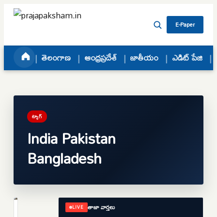
Skip to content
E-Paper
తెలంగాణ
ఆంధ్రప్రదేశ్
జాతీయం
ఎడిట్ పేజి
ట్యాగ్
India Pakistan
Bangladesh
తాజా వార్తలు
LIVE
ప్రపంచం