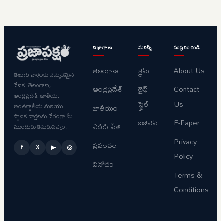
విభాగాలు
మరిన్నీ
సంప్రదించండి
తెలంగాణ
క్రైమ్
About Us
తెలుగు వార్తలకు నమ్మకమైన
వేదిక. తెలంగాణ,
ఆంధ్రప్రదేశ్
లైఫ్
Contact
ఆంధ్రప్రదేశ్, జాతీయ,
స్టైల్
Us
అంతర్జాతీయ మరియు
జాతీయం
స్థానిక వార్తలను వేగంగా మీ
బిజినెస్
E-Paper
ఎడిట్ పేజి
ముందుకు తీసుకువస్తాం.
Privacy
ప్రపంచం
f
X
▶
◎
Policy
వినోదం
Terms &
Conditions