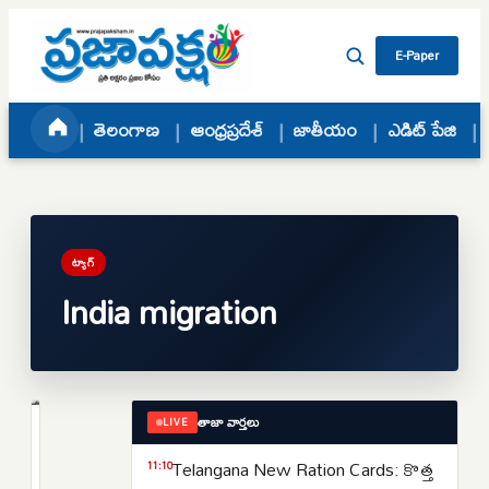
Skip to content
E-Paper
తెలంగాణ
ఆంధ్రప్రదేశ్
జాతీయం
ఎడిట్ పేజి
ట్యాగ్
India migration
తాజా వార్తలు
LIVE
ప్రపంచం
దక్షిణాసియాలో
Telangana New Ration Cards: కొత్త
11:10