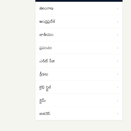
కంపెనీల లాభాలే కాదు కార్మికుల జీవితం
09:44
తెలంగాణ
›
కూడా ముఖ్యమే
ఆంధ్రప్రదేశ్
›
జాతీయం
›
ప్రపంచం
›
ఎడిట్ పేజి
›
క్రీడలు
›
లైఫ్ స్టైల్
›
క్రైమ్
›
బిజినెస్
›