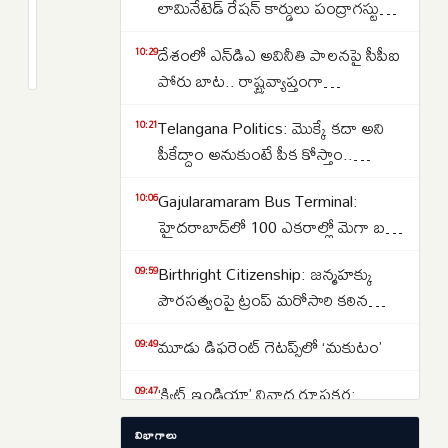
భారీ
లామినేటెడ్ రేషన్ కార్డులు పంద్రాగస్టు
వలసలు..
నుంచి పంపిణీ
2
దేశంలో ఎన్‌డిఎ అవినీతి పాలనపై సీపీఐ
భారత్,
months
10:29
క్రితం
పోరు బాట.. రాష్ట్రవ్యాప్తంగా
పాకిస్థాన్,
పాదయాత్రలతో నిరసన..
బంగ్లాదేశ్
Telangana Politics: మొక్కే కదా అని
10:21
నుంచి
పీకేద్దాం అనుకుంటే పీక కోస్తాం..
1.9
కాంగ్రెస్‌కు ఎమ్మెల్యే కూనంనేని
కోట్ల
Gajularamaram Bus Terminal:
10:06
సాంబశివరావు స్ట్రాంగ్ వార్నింగ్..
మంది
హైదరాబాద్‌లో 100 ఎకరాల్లో మెగా బస్
గల్ఫ్
డిపో.. కేంద్ర మంత్రి నితిన్ గడ్కరీ కీలక
Birthright Citizenship: జన్మహక్కు
09:59
ప్రకటన
దేశాలకు..
పౌరసత్వంపై ట్రంప్ మరోసారి కఠిన
నిర్ణయం.. కొత్త ఎగ్జిక్యూటివ్ ఆర్డర్లు జారీ
మూడు డిఫరెంట్‌ గెటప్స్‌లో ‘మకుటం’
09:49
‘క్విట్‌ ఇండియా’ నినాద రూపకర్త:
09:47
యూసఫ్‌ మెహర్‌ అలీ
విభాగాలు