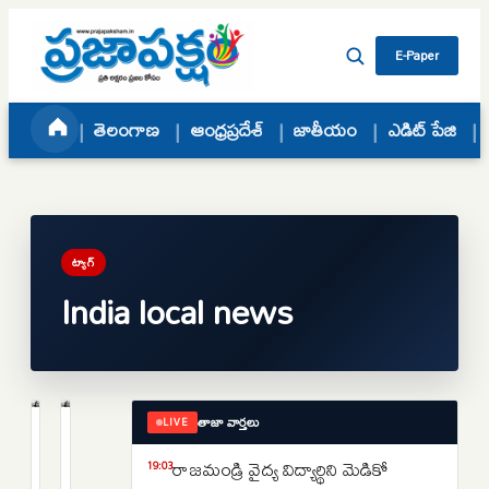
Skip to content
E-Paper
తెలంగాణ
ఆంధ్రప్రదేశ్
జాతీయం
ఎడిట్ పేజి
ట్యాగ్
India local news
తాజా వార్తలు
LIVE
తెలంగాణ
క్రైమ్
నిజామాబాద్‌లో
ప్రకాశం
రాజమండ్రి వైద్య విద్యార్థిని మెడికో
19:03