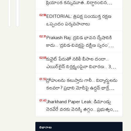
తీవ్ర
జిల్లాలో
ప్రియాంక కన్నుమూత..నిర్దారించిన
విషాదం..
ఒంగోలులో
వైద్యులు..కేసు పూర్తి వివరాలు ఇవే..
2
2
EDITORIAL: త్రిపక్ష సంయుక్త రక్షణ
మంజీరా
ఘోర
months
months
02:58
క్రితం
క్రితం
ఒప్పందం పర్యవసానాలు
నదిలో
విషాదం..
స్నానానికి
నీటి
Prakash Raj: ద్రవిడ భావన ద్వేషానికి
02:31
వెళ్లి
కుంటలో
కాదు.. ‘ద్రవిడ-వివక్షపై దక్షిణ స్వరం’
ముగ్గురు
ఈతకు
పుస్తకావిష్కరణ సభలో ప్రకాష్ రాజ్
మృతి
వెళ్లిన
కువైట్ పేరుతో నకిలీ వీసాల దందా..
02:05
నలుగురు
ఎయిర్‌లైన్ నిర్లక్ష్యంపైనా విచారణ.. 39
చిన్నారులు
మందిపై కేసు
ద్రోహులను కలుస్తారు గానీ.. విద్యార్థులను
01:52
మృతి..
కలవరా? ప్రధాని మోదీపై ఉద్ధవ్ థాక్రే
మండిపాటు
Jharkhand Paper Leak: డిమాండ్లు
01:43
నెరవేరే వరకు వెనక్కి తగ్గం.. ప్రభుత్వంతో
చర్చలు విఫలం
Women Reservation: షరతులు
01:30
విభాగాలు
లేకుండా మహిళా కోటా అమలు