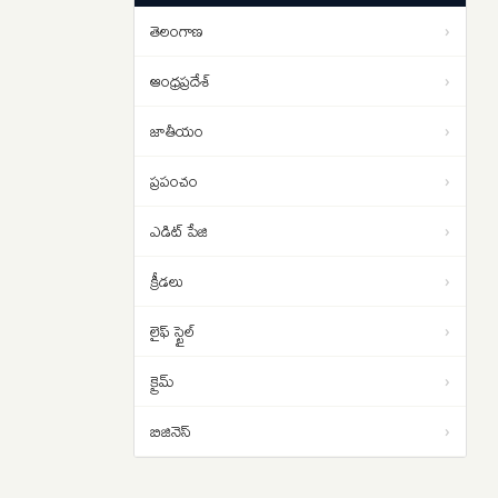
చేయాలి.. రాహుల్ గాంధీ డిమాండ్
తెలంగాణ
›
Strait of Hormuz: హోర్ముజ్ జలసంధిని
01:13
తెరవాలంటే ఇరాన్‌తో ట్రంప్ రాజీ
ఆంధ్రప్రదేశ్
›
పడాల్సిందే
జాతీయం
›
ప్రపంచం
›
ఎడిట్ పేజి
›
క్రీడలు
›
లైఫ్ స్టైల్
›
క్రైమ్
›
బిజినెస్
›