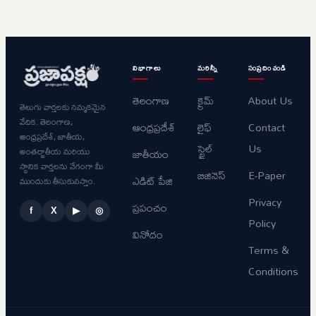
విభాగాలు
మరిన్నీ
సంప్రదించండి
తెలంగాణ
క్రైమ్
About Us
తెలుగు వార్తలకు నమ్మకమైన
వేదిక. తెలంగాణ,
ఆంధ్రప్రదేశ్
లైఫ్
Contact
ఆంధ్రప్రదేశ్, జాతీయ,
స్టైల్
Us
అంతర్జాతీయ మరియు
జాతీయం
స్థానిక వార్తలను వేగంగా మీ
బిజినెస్
E-Paper
ఎడిట్ పేజి
ముందుకు తీసుకువస్తాం.
Privacy
ప్రపంచం
f
X
▶
◎
Policy
వినోదం
Terms &
Conditions