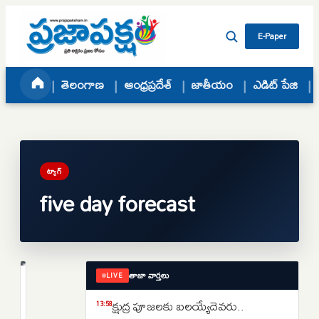
Skip to content
E-Paper
తెలంగాణ
ఆంధ్రప్రదేశ్
జాతీయం
ఎడిట్ పేజి
ట్యాగ్
five day forecast
తాజా వార్తలు
LIVE
తెలంగాణ
తెలుగు
క్షుద్ర పూజలకు బలయ్యేదెవరు..
13:58