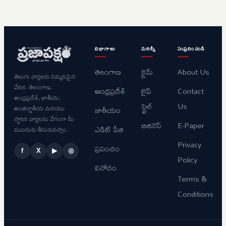
విభాగాలు
మరిన్నీ
సంప్రదించండి
తెలంగాణ
క్రైమ్
About Us
తెలుగు వార్తలకు నమ్మకమైన
వేదిక. తెలంగాణ,
ఆంధ్రప్రదేశ్
లైఫ్
Contact
ఆంధ్రప్రదేశ్, జాతీయ,
స్టైల్
Us
అంతర్జాతీయ మరియు
జాతీయం
స్థానిక వార్తలను వేగంగా మీ
బిజినెస్
E-Paper
ఎడిట్ పేజి
ముందుకు తీసుకువస్తాం.
Privacy
ప్రపంచం
f
X
▶
◎
Policy
వినోదం
Terms &
Conditions