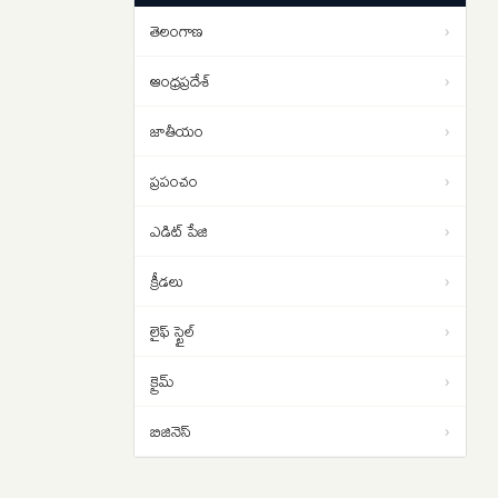
చేశారా..?
తెలంగాణ
›
సందీప్‌ కిషన్‌ హీరోగా ‘కరికాల’
09:19
ఆంధ్రప్రదేశ్
›
జాతీయం
›
ప్రపంచం
›
ఎడిట్ పేజి
›
క్రీడలు
›
లైఫ్ స్టైల్
›
క్రైమ్
›
బిజినెస్
›