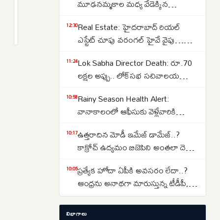
రాష్ట్రాలకు
మూఢనమ్మకాల మధ్య వేడెక్కిన
IMD
తెలంగాణ రాజకీయాలు..
2
Real Estate: హైదరాబాద్ రియల్
రెయిన్
months
12:30
క్రితం
ఎస్టేట్ చూపు వరంగల్ హైవే వైపు…
అలర్ట్..
బీబీనగర్, ఉప్పల్ కారిడార్ వైపు
రాబోయే
Lok Sabha Director Death: రూ.70
11:24
చూస్తున్న మిడిల్ క్లాస్..
ఐదు
లక్షల అప్పు.. లోక్‌సభ సచివాలయ
రోజులు
డైరెక్టర్ గౌరవ్ గౌతమ్ మృతి.. 15 పేజీల
వర్షాలు..
Rainy Season Health Alert:
10:58
సూసైడ్ నోట్..
రైతులు,
వానాకాలంలో ఆఫీసుకు వెళ్లేవారికి
ప్రజలు
అలర్ట్.. ఈ ప్రమాదకర ఇన్‌ఫెక్షన్లతో
ఉత్తరాదిన మోడీ ఇమేజ్ డామేజ్..?
10:17
జాగ్రత్త..
అప్రమత్తంగా
కాక్రోచ్ ఉద్యమం బిజెపిని అంతలా దెబ్బ
ఉండాలని
తీసిందా..?
సూచన..
ప్రత్యేక హోదా ఏపీకి అవసరం లేదా..?
10:05
ఆంధ్రను అనాథగా మారుస్తున్న టీడీపీ,
జనసేన, వైసీపీ..
బోరుగడ్డ పోరాటం దీనికి సంకేతం…
09:54
విభాగాలు
సజ్జలను ఇంటికి పంపించడానికి టార్గెట్