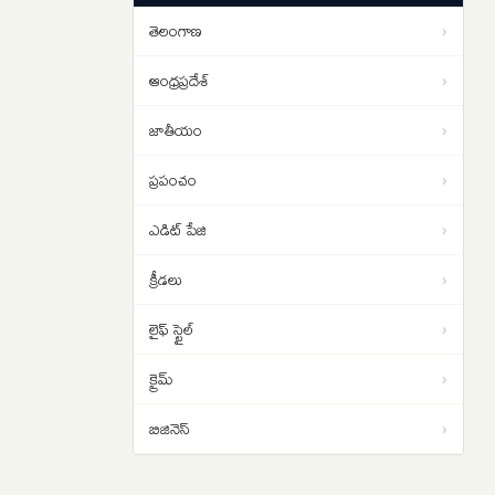
టారిఫ్‌లను తిరిగి చెల్లిస్తున్న అమెరికా
తెలంగాణ
›
Pakistan Imran Khan: పాకిస్థాన్ లో
11:44
అలజడి… ఇమ్రాన్ ఖాన్ మద్దతుదారుల
ఆంధ్రప్రదేశ్
›
నిరసన ప్రదర్శనలు
జాతీయం
›
ప్రపంచం
›
ఎడిట్ పేజి
›
క్రీడలు
›
లైఫ్ స్టైల్
›
క్రైమ్
›
బిజినెస్
›