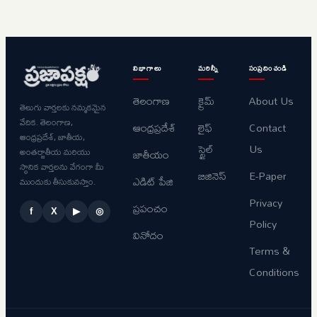
విభాగాలు
మరిన్నీ
సంప్రదించండి
తెలంగాణ
క్రైమ్
About Us
తెలుగు వార్తలకు నమ్మకమైన
వేదిక. తెలంగాణ,
ఆంధ్రప్రదేశ్
లైఫ్
Contact
ఆంధ్రప్రదేశ్, జాతీయ,
స్టైల్
Us
అంతర్జాతీయ మరియు
జాతీయం
స్థానిక వార్తలను వేగంగా మీ
బిజినెస్
E-Paper
ఎడిట్ పేజి
ముందుకు తీసుకువస్తాం.
Privacy
ప్రపంచం
f
X
▶
◎
Policy
వినోదం
Terms &
Conditions