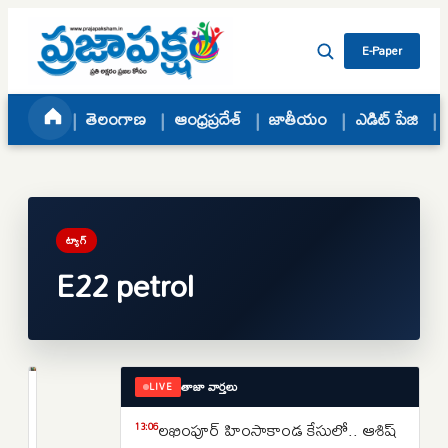
Skip to content
E-Paper
తెలంగాణ
ఆంధ్రప్రదేశ్
జాతీయం
ఎడిట్ పేజి
ట్యాగ్
E22 petrol
తాజా వార్తలు
LIVE
జాతీయం
మోదీ
లఖింపూర్ హింసాకాండ కేసులో.. ఆశిష్
13:06