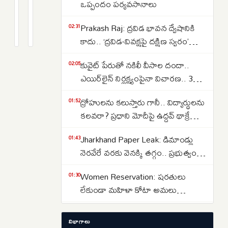
నిమిషాల్లో
ఘోర
ఒప్పందం పర్యవసానాలు
ఏడు
రోడ్డు
4
2
Prakash Raj: ద్రవిడ భావన ద్వేషానికి
పేలుళ్లు..
ప్రమాదం..
days
months
02:31
క్రితం
క్రితం
కాదు.. ‘ద్రవిడ-వివక్షపై దక్షిణ స్వరం’
దుబాయ్
తెలంగాణకు
పుస్తకావిష్కరణ సభలో ప్రకాష్ రాజ్
జెబెల్
చెందిన
కువైట్ పేరుతో నకిలీ వీసాల దందా..
02:05
అలీలో
ముగ్గురు
ఎయిర్‌లైన్ నిర్లక్ష్యంపైనా విచారణ.. 39
వరుస
కార్మికులు
మందిపై కేసు
పేలుళ్లు..
మృతి
ద్రోహులను కలుస్తారు గానీ.. విద్యార్థులను
01:52
యెమెన్
కలవరా? ప్రధాని మోదీపై ఉద్ధవ్ థాక్రే
క్షిపణి
మండిపాటు
Jharkhand Paper Leak: డిమాండ్లు
01:43
దాడి
నెరవేరే వరకు వెనక్కి తగ్గం.. ప్రభుత్వంతో
అనుమానాలు!
చర్చలు విఫలం
Women Reservation: షరతులు
01:30
లేకుండా మహిళా కోటా అమలు
చేయాలి.. రాహుల్ గాంధీ డిమాండ్
Strait of Hormuz: హోర్ముజ్ జలసంధిని
01:13
విభాగాలు
తెరవాలంటే ఇరాన్‌తో ట్రంప్ రాజీ