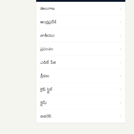
పడాల్సిందే
తెలంగాణ
›
ఇరాన్ యుద్ధం నుంచి బయటపడదాం..
01:02
ట్రంప్‌కు సెంట్కామ్ అధిపతి డాన్ కెయిన్
ఆంధ్రప్రదేశ్
›
సలహా
జాతీయం
›
ప్రపంచం
›
ఎడిట్ పేజి
›
క్రీడలు
›
లైఫ్ స్టైల్
›
క్రైమ్
›
బిజినెస్
›