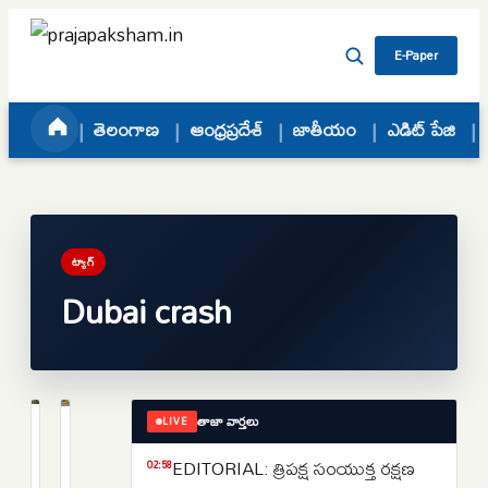
Skip to content
E-Paper
తెలంగాణ
ఆంధ్రప్రదేశ్
జాతీయం
ఎడిట్ పేజి
ట్యాగ్
Dubai crash
తాజా వార్తలు
LIVE
ప్రపంచం
క్రైమ్
20
దుబాయ్‌లో
EDITORIAL: త్రిపక్ష సంయుక్త రక్షణ
02:58