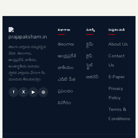
విభాగాలు
మరిన్నీ
సంప్రదించండి
తెలంగాణ
క్రైమ్
About Us
తెలుగు వార్తలకు నమ్మకమైన
వేదిక. తెలంగాణ,
ఆంధ్రప్రదేశ్
లైఫ్
Contact
ఆంధ్రప్రదేశ్, జాతీయ,
స్టైల్
Us
అంతర్జాతీయ మరియు
జాతీయం
స్థానిక వార్తలను వేగంగా మీ
బిజినెస్
E-Paper
ఎడిట్ పేజి
ముందుకు తీసుకువస్తాం.
Privacy
ప్రపంచం
f
X
▶
◎
Policy
వినోదం
Terms &
Conditions