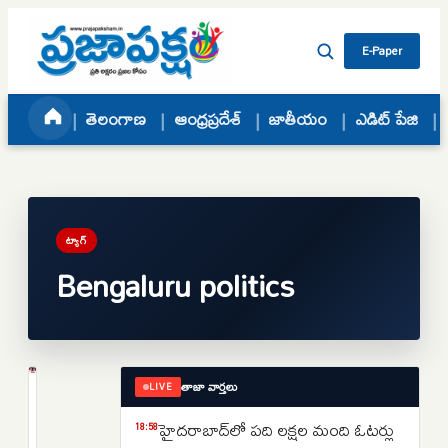
Skip to content
E-Paper
తెలంగాణ
ఆంధ్రప్రదేశ్
జాతీయం
ఎడిట్ పేజి
ట్యాగ్
Bengaluru politics
తాజా వార్తలు
LIVE
జాతీయం
డీకే
హైదరాబాద్‌లో పది లక్షల మంది ఓటర్లు
18:58