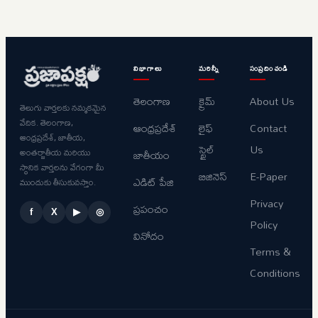
విభాగాలు
మరిన్నీ
సంప్రదించండి
తెలంగాణ
క్రైమ్
About Us
తెలుగు వార్తలకు నమ్మకమైన
వేదిక. తెలంగాణ,
ఆంధ్రప్రదేశ్
లైఫ్
Contact
ఆంధ్రప్రదేశ్, జాతీయ,
స్టైల్
Us
అంతర్జాతీయ మరియు
జాతీయం
స్థానిక వార్తలను వేగంగా మీ
బిజినెస్
E-Paper
ఎడిట్ పేజి
ముందుకు తీసుకువస్తాం.
Privacy
ప్రపంచం
f
X
▶
◎
Policy
వినోదం
Terms &
Conditions