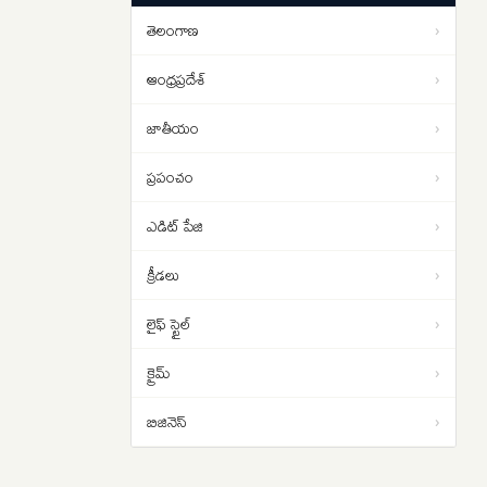
సమస్య..అదేంటంటే..
తెలంగాణ
›
క్షుద్ర పూజలకు బలయ్యేదెవరు..
13:58
మూఢనమ్మకాల మధ్య వేడెక్కిన
ఆంధ్రప్రదేశ్
›
తెలంగాణ రాజకీయాలు..
జాతీయం
›
ప్రపంచం
›
ఎడిట్ పేజి
›
క్రీడలు
›
లైఫ్ స్టైల్
›
క్రైమ్
›
బిజినెస్
›