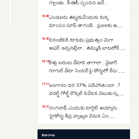
శివకుమార్
గల్లంతు..సీఈసీ స్పందన ఇదే..
ప్రభుత్వానికి
2
ఎండలను తట్టుకునేందుకు కుక్క
షాక్..
months
18:46
క్రితం
మాంసం సూప్ తాగండి.. ప్రజలకు ఉత్తర
మంత్రి
కొరియా సంచలన సూచన..
పదవికి
చిరంజీవికి కూటమి ప్రభుత్వం మెగా
18:30
రామలింగారెడ్డి
ఆఫర్ ఇచ్చినట్లేనా.. తమ్ముడి బాటలోకే
గుడ్‌బై..కారణం
అన్న కూడా వస్తున్నారా..
ఏంటంటే..
నీళ్లు బదులు డేటాని తాగాలా.. వైజాగ్
18:15
గూగుల్ డేటా సెంటర్‌పై కోర్టులో కేసు..
ఎవరేశారంటే..
బంగారం ధర 37% పడిపోతుందా..?
17:11
వరల్డ్ గోల్డ్ కౌన్సిల్ నివేదిక చెబుతున్న
సంచలన విషయాలు ఇవే…
రంగనాథ్ ఎందుకు టార్గెట్ అయ్యారు..
16:31
హైకోర్టు తీవ్ర వ్యాఖ్యల వెనుక ఏం
జరిగింది?
తెలంగాణలో రూ. 40 వేల కోట్ల రైల్వే
14:37
విభాగాలు
ప్రాజెక్టులు ఫాస్ట్ ట్రాక్.. కాని ఒకటే