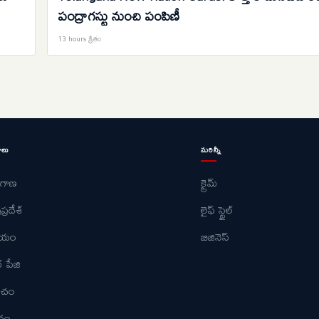
పంద్రాగస్టు నుంచి పంపిణీ
13 hours క్రితం
ాలు
మరిన్నీ
ంగాణ
క్రైమ్
ప్రదేశ్
లైఫ్ స్టైల్
ీయం
బిజినెస్
్ పేజి
పంచం
ోదం