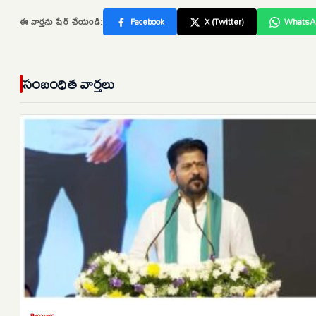
ఈ వార్తను షేర్ చేయండి:
Facebook
X (Twitter)
WhatsA
సంబంధిత వార్తలు
తెలంగాణ