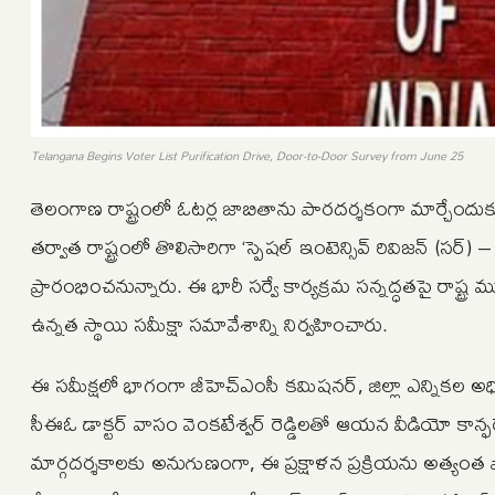
Telangana Begins Voter List Purification Drive, Door-to-Door Survey from June 25
తెలంగాణ రాష్ట్రంలో ఓటర్ల జాబితాను పారదర్శకంగా మార్చేందు
తర్వాత రాష్ట్రంలో తొలిసారిగా ‘స్పెషల్ ఇంటెన్సివ్ రివిజన్ (సర్
ప్రారంభించనున్నారు. ఈ భారీ సర్వే కార్యక్రమ సన్నద్ధతపై రాష్ట్
ఉన్నత స్థాయి సమీక్షా సమావేశాన్ని నిర్వహించారు.
ఈ సమీక్షలో భాగంగా జీహెచ్ఎంసీ కమిషనర్, జిల్లా ఎన్నికల అధి
సీఈఓ డాక్టర్ వాసం వెంకటేశ్వర్ రెడ్డిలతో ఆయన వీడియో కాన్ఫర
మార్గదర్శకాలకు అనుగుణంగా, ఈ ప్రక్షాళన ప్రక్రియను అత్యంత