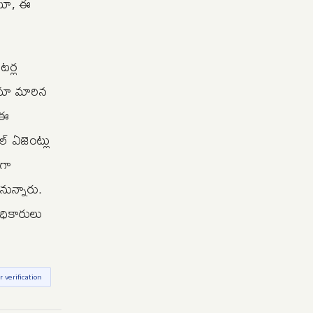
ంటూ, ఈ
టర్ల
నామా మారిన
 ఈ
్ ఏజెంట్లు
ంగా
నున్నారు.
ధికారులు
r verification