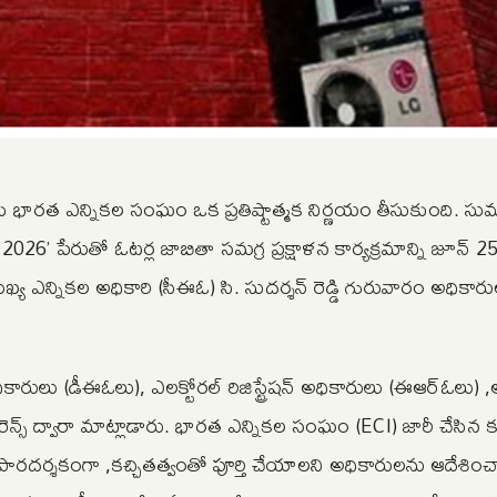
కు భారత ఎన్నికల సంఘం ఒక ప్రతిష్టాత్మక నిర్ణయం తీసుకుంది. సు
) – 2026’ పేరుతో ఓటర్ల జాబితా సమగ్ర ప్రక్షాళన కార్యక్రమాన్ని జూన్ 2
ర ముఖ్య ఎన్నికల అధికారి (సీఈఓ) సి. సుదర్శన్ రెడ్డి గురువారం అధిక
కారులు (డీఈఓలు), ఎలక్టోరల్ రిజిస్ట్రేషన్ అధికారులు (ఈఆర్ఓలు)
ెన్స్ ద్వారా మాట్లాడారు. భారత ఎన్నికల సంఘం (ECI) జారీ చేసిన 
 పారదర్శకంగా ,కచ్చితత్వంతో పూర్తి చేయాలని అధికారులను ఆదేశించ