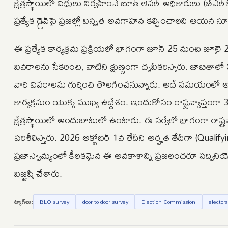
క్షేత్రస్థాయిలో విధులు నిర్వహించే బూత్ లెవల్ అధికారులు 
ప్రత్యేక డ్రైవ్‌పై ప్రజల్లో విస్తృత అవగాహన కల్పించాలని ఆయన 
ఈ ప్రత్యేక కార్యక్రమ ప్రక్రియలో భాగంగా జూన్ 25 నుంచి జూలై
వివరాలను సేకరించి, వాటిని క్షుణ్ణంగా ధృవీకరిస్తారు. జాబి
వారి వివరాలను గుర్తించి తొలగించనున్నారు. అదే సమయంలో అర్
కార్యక్రమం యొక్క ముఖ్య ఉద్దేశం. ఇందుకోసం రాష్ట్రవ్యాప్తం
క్షేత్రస్థాయిలో అందుబాటులో ఉంటారు. ఈ సర్వేలో భాగంగా రాష్ట
పరిశీలిస్తారు. 2026 అక్టోబర్ 1వ తేదీని అర్హత తేదీగా (Quali
ప్రజాస్వామ్యంలో కీలకమైన ఈ అవకాశాన్ని ప్రజలందరూ సద్వి
విజ్ఞప్తి చేశారు.
ట్యాగ్‌లు:
BLO survey
door to door survey
Election Commission
electora