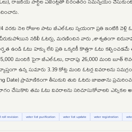
(బీఎల్ఓలు), రాజకీయ పార్టీల ఏజెంట్లతో నిరంతరం సమన్వయం చేసుకు
సూచించారు.
 24 వరకు నెల రోజుల పాటు బీఎల్ఓలు స్వయంగా ప్రతి ఇంటికి వెళ్లి ఓ
తాలో పేరుకుపోయిన నకిలీ ఓటర్లు, మరణించిన వారు ,శాశ్వతంగా చిరు
హత ఉండి ఓటు హక్కు లేని ప్రతి ఒక్కరికీ కొత్తగా ఓటు కల్పించడమే
గా 35,000 మందికి పైగా బీఎల్ఓలు, దాదాపు 26,000 మంది బూత్ లెవల
్రవ్యాప్తంగా ఉన్న సుమారు 3.39 కోట్ల మంది ఓటర్ల వివరాలను సమగ్ర
fying Date) ప్రామాణికంగా తీసుకుని తుది ఓటరు జాబితాను ప్రచురించ
నియోగం చేసుకొని తమ ఓటు వివరాలను సరిచూసుకోవాలని ఎన్నికల అ
l roll revision
voter list purification
voter list update
voter registration
vote