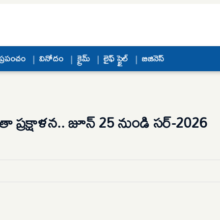
ప్రపంచం
వినోదం
క్రైమ్
లైఫ్ స్టైల్
బిజినెస్
తా ప్రక్షాళన.. జూన్ 25 నుండి సర్-2026