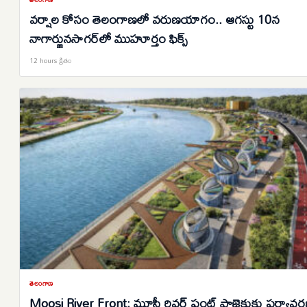
వర్షాల కోసం తెలంగాణలో వరుణయాగం.. ఆగస్టు 10న
నాగార్జునసాగర్‌లో ముహూర్తం ఫిక్స్
12 hours క్రితం
తెలంగాణ
Moosi River Front: మూసీ రివర్ ఫ్రంట్ ప్రాజెక్టుకు పర్యావ