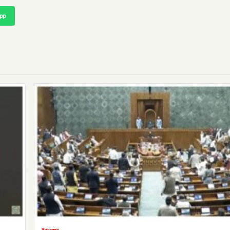
pp
తెలంగాణ