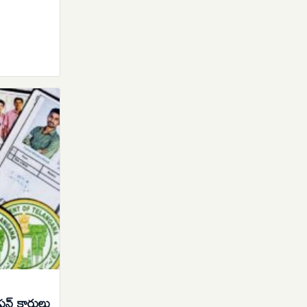
్ కార్డులు