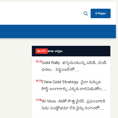
E-Paper
తాజా వార్తలు
LIVE
Gold Rally: భగ్గుమంటున్న పసిడి, వెండి
18:37
ధరలు.. సెప్టెంబర్‌లో
పెరుగుతాయా..తగ్గుతాయా..
China Gold Strategy: చైనా టన్నుల
18:23
కొద్దీ బంగారాన్ని ఎక్కడ దాచిపెడుతోందో
తెలుసా.. డ్రాగన్ కంట్రీ గోల్డ్ రిజర్వ్‌ల
AI Virus: AIతో కొత్త వైరస్‌..ప్రపంచానికి
17:06
వెనుక అసలు కథ ఇదే..
పెను సంక్షోభమా లేక వైద్య రంగంలో
విప్లవమా.. తలలు పట్టుకుంటున్న