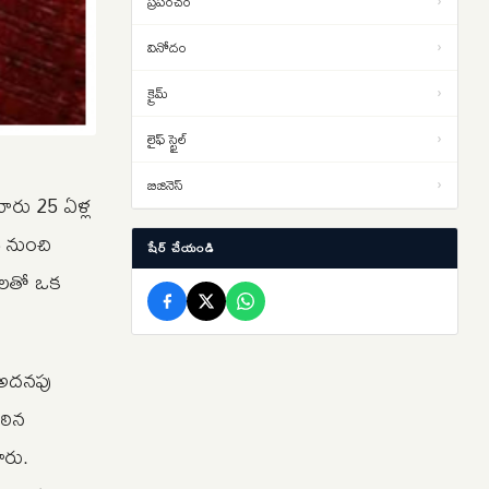
ప్రపంచం
›
విద్యార్థుల నిరసనలు తీవ్రతరం…
వినోదం
›
లఖింపూర్ హింసాకాండ కేసులో.. ఆశిష్
13:06
క్రైమ్
›
మిశ్రా బెయిల్ షరతుల సడలింపునకు
‘సుప్రీం’ నో
లైఫ్ స్టైల్
›
తెహెల్కా పత్రిక మాజీ సంపాదకుడికి
12:45
10ఏళ్ల కఠిన కారాగార శిక్ష… బాంబే
బిజినెస్
›
మారు 25 ఏళ్ల
హైకోర్టు తీర్పు
5 నుంచి
షేర్ చేయండి
ారులతో ఒక
 ,అదనపు
కఠిన
ారు.