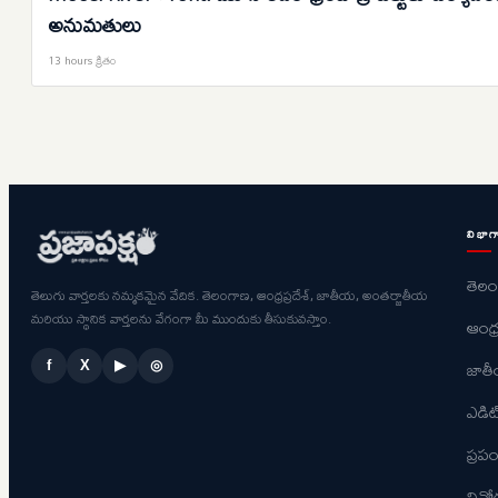
అనుమతులు
13 hours క్రితం
విభాగ
తెల
తెలుగు వార్తలకు నమ్మకమైన వేదిక. తెలంగాణ, ఆంధ్రప్రదేశ్, జాతీయ, అంతర్జాతీయ
మరియు స్థానిక వార్తలను వేగంగా మీ ముందుకు తీసుకువస్తాం.
ఆంధ్ర
జాత
f
X
▶
◎
ఎడిట
ప్ర
విన