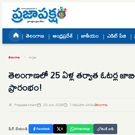
Skip to content
తెలంగాణ
ఆంధ్రప్రదేశ్
జాతీయం
ఎడిట్ పేజి
›
తెలంగాణ
వార్తలు
తెలంగాణలో 25 ఏళ్ల తర్వాత ఓటర్ల జాబి
ప్రారంభం!
Prajapaksham
20 Jun 2026
1 నిమిషాల పఠనం
తెలంగాణ
షేర్ చేయండి:
Facebook
X
WhatsApp
లింక్ కాపీ