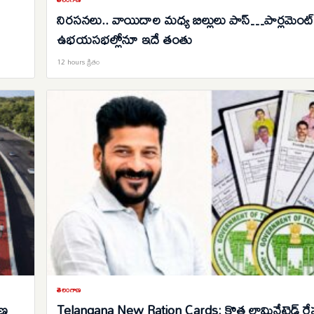
నిరసనలు.. వాయిదాల మధ్య బిల్లులు పాస్…పార్లమెంట్
ఉభయసభల్లోనూ ఇదే తంతు
12 hours క్రితం
తెలంగాణ
రణ
Telangana New Ration Cards: కొత్త లామినేటెడ్ రేషన