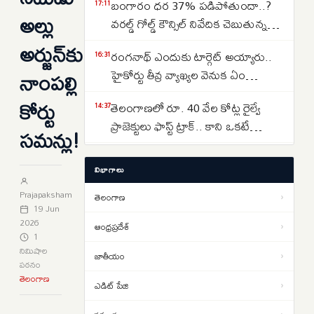
బంగారం ధర 37% పడిపోతుందా..?
17:11
అల్లు
వరల్డ్ గోల్డ్ కౌన్సిల్ నివేదిక చెబుతున్న
సంచలన విషయాలు ఇవే…
అర్జున్‌కు
రంగనాథ్ ఎందుకు టార్గెట్ అయ్యారు..
16:31
నాంపల్లి
హైకోర్టు తీవ్ర వ్యాఖ్యల వెనుక ఏం
జరిగింది?
కోర్టు
తెలంగాణలో రూ. 40 వేల కోట్ల రైల్వే
14:37
ప్రాజెక్టులు ఫాస్ట్ ట్రాక్.. కాని ఒకటే
సమన్లు!
సమస్య..అదేంటంటే..
క్షుద్ర పూజలకు బలయ్యేదెవరు..
13:58
విభాగాలు
మూఢనమ్మకాల మధ్య వేడెక్కిన
తెలంగాణ రాజకీయాలు..
Prajapaksham
తెలంగాణ
›
Real Estate: హైదరాబాద్ రియల్
19 Jun
12:30
2026
ఎస్టేట్ చూపు వరంగల్ హైవే వైపు…
ఆంధ్రప్రదేశ్
›
1
బీబీనగర్, ఉప్పల్ కారిడార్ వైపు
నిమిషాల
జాతీయం
›
Lok Sabha Director Death: రూ.70
11:24
చూస్తున్న మిడిల్ క్లాస్..
పఠనం
లక్షల అప్పు.. లోక్‌సభ సచివాలయ
తెలంగాణ
ఎడిట్ పేజి
›
డైరెక్టర్ గౌరవ్ గౌతమ్ మృతి.. 15 పేజీల
Rainy Season Health Alert:
10:58