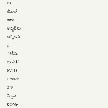
ఈ
కేసులో
అల్లు
అర్జున్‌ను
చిక్కడప
ల్లి
పోలీసు
లు ఏ11
(A11)
నిందితు
డిగా
చేర్చిన
సంగతి