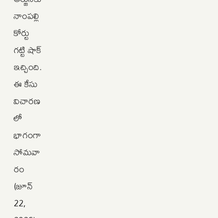
నాంపల్లి
కోర్టు
గట్టి షాక్
ఇచ్చింది.
ఈ కేసు
విచారణ
లో
భాగంగా
సోమవా
రం
(జూన్
22,