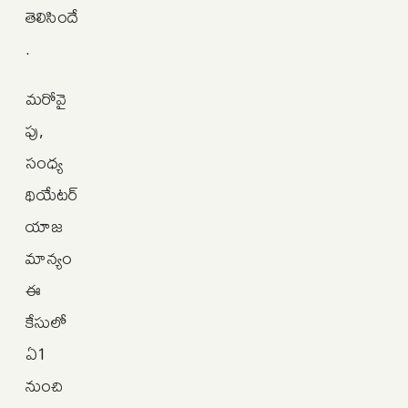
తెలిసిందే
.
మరోవై
పు,
సంధ్య
థియేటర్
యాజ
మాన్యం
ఈ
కేసులో
ఏ1
నుంచి