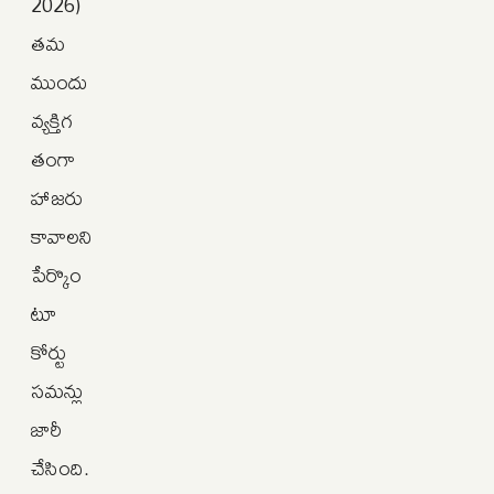
2026)
తమ
ముందు
వ్యక్తిగ
తంగా
హాజరు
కావాలని
పేర్కొం
టూ
కోర్టు
సమన్లు
జారీ
చేసింది.