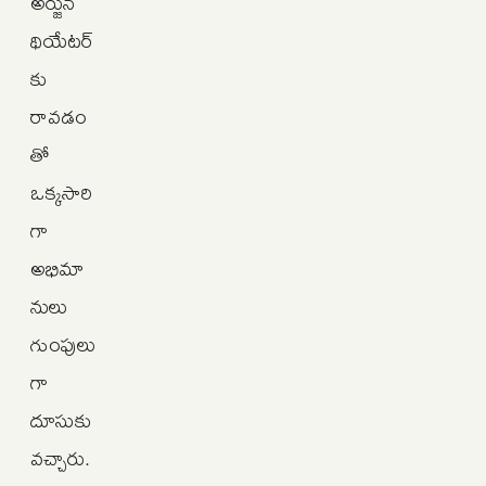
అర్జున్
థియేటర్‌
కు
రావడం
తో
ఒక్కసారి
గా
అభిమా
నులు
గుంపులు
గా
దూసుకు
వచ్చారు.