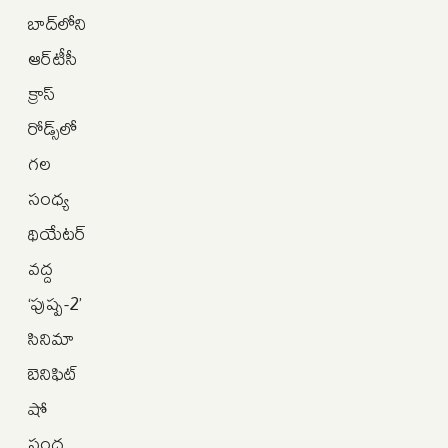
బాద్‌లోని
ఆర్‌టీసీ
క్రాస్
రోడ్స్‌లో
గల
సంధ్య
థియేటర్
వద్ద
‘పుష్ప-2’
సినిమా
బెనిఫిట్
షో
సంద