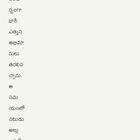
ర్భంగా
భారీ
ఎత్తున
అభిమా
నులు
తరలివ
చ్చారు.
ఆ
సమ
యంలో
నటుడు
అల్లు