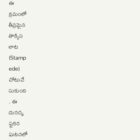
ఈ
క్రమంలో
తీవ్రమైన
తొక్కిస
లాట
(Stamp
ede)
చోటుచే
సుకుంది
. ఈ
దురదృ
ష్టకర
ఘటనలో