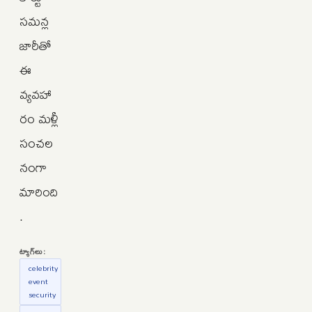
సమన్ల
జారీతో
ఈ
వ్యవహా
రం మళ్లీ
సంచల
నంగా
మారింది
.
ట్యాగ్‌లు:
celebrity
event
security