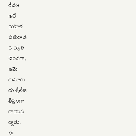
రేవతి
అనే
మహిళ
ఊపిరాడ
క మృతి
చెందగా,
ఆమె
కుమారు
డు శ్రీతేజ
తీవ్రంగా
గాయప
డ్డాడు.
ఈ