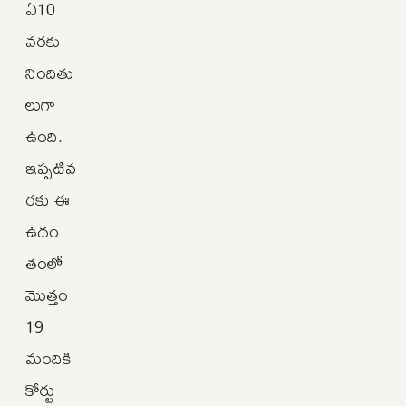
ఏ10
వరకు
నిందితు
లుగా
ఉంది.
ఇప్పటివ
రకు ఈ
ఉదం
తంలో
మొత్తం
19
మందికి
కోర్టు