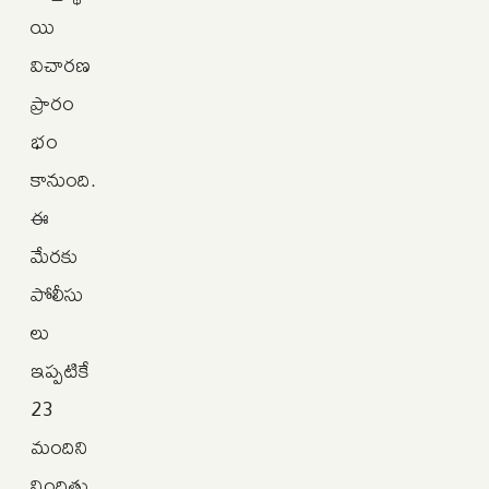
యి
విచారణ
ప్రారం
భం
కానుంది.
ఈ
మేరకు
పోలీసు
లు
ఇప్పటికే
23
మందిని
నిందితు