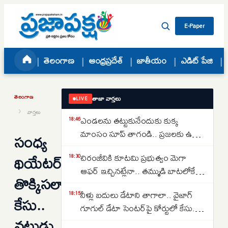
Skip to content
E-Paper
తెలంగాణ
ఆంధ్రప్రదేశ్
జాతీయం
ఎడిట్ పేజి
తెలంగాణ
తాజా వార్తలు
LIVE
›
వార్తలు
ఎండలను తట్టుకునేందుకు కుక్క
18:46
మాంసం సూప్ తాగండి.. ప్రజలకు ఉత్తర
సంధ్య
కొరియా సంచలన సూచన..
థియేటర్
చిరంజీవికి కూటమి ప్రభుత్వం మెగా
18:30
ఆఫర్ ఇచ్చినట్లేనా.. తమ్ముడి బాటలోకే
తొక్కిసలాట
అన్న కూడా వస్తున్నారా..
నీళ్లు బదులు డేటాని తాగాలా.. వైజాగ్
18:15
కేసు..
గూగుల్ డేటా సెంటర్‌పై కోర్టులో కేసు..
నటుడు
ఎవరేశారంటే..