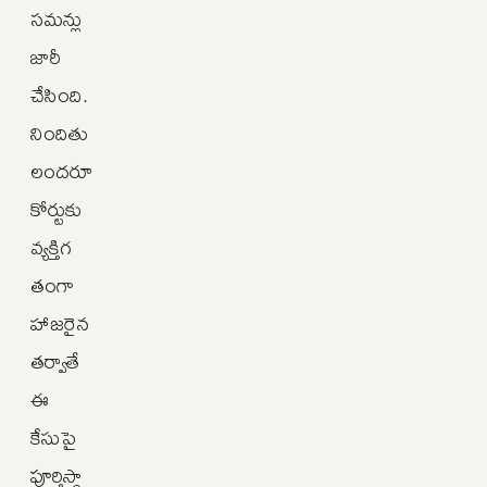
సమన్లు
జారీ
చేసింది.
నిందితు
లందరూ
కోర్టుకు
వ్యక్తిగ
తంగా
హాజరైన
తర్వాతే
ఈ
కేసుపై
పూర్తిస్థా