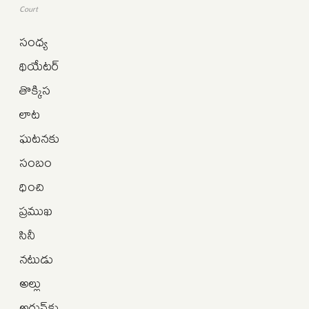
Court
సంధ్య
థియేటర్
తొక్కిస
లాట
ఘటనకు
సంబం
ధించి
ప్రముఖ
సినీ
నటుడు
అల్లు
అర్జున్‌కు