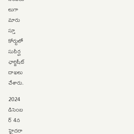
లుగా
మారు
స్తూ
కోర్టులో
సుదీర్ఘ
ఛార్జిషీట్
దాఖలు
చేశారు.
2024
డిసెంబ
ర్ 4న
హైదరా