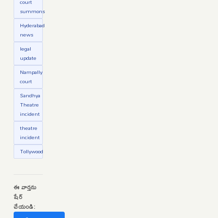
court
summons
Hyderabad
news
legal
update
Nampally
court
Sandhya
Theatre
incident
theatre
incident
Tollywood
ఈ వార్తను
షేర్
చేయండి: