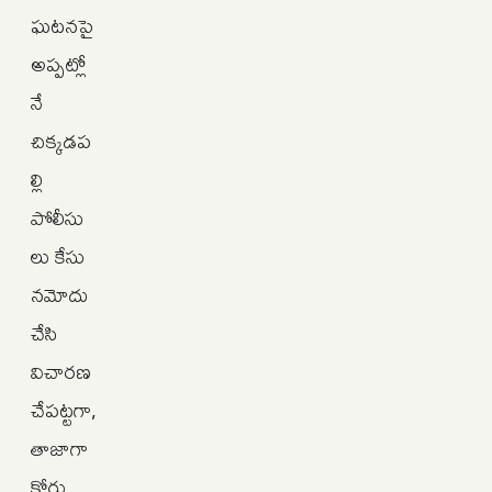
ఘటనపై
అప్పట్లో
నే
చిక్కడప
ల్లి
పోలీసు
లు కేసు
నమోదు
చేసి
విచారణ
చేపట్టగా,
తాజాగా
కోర్టు