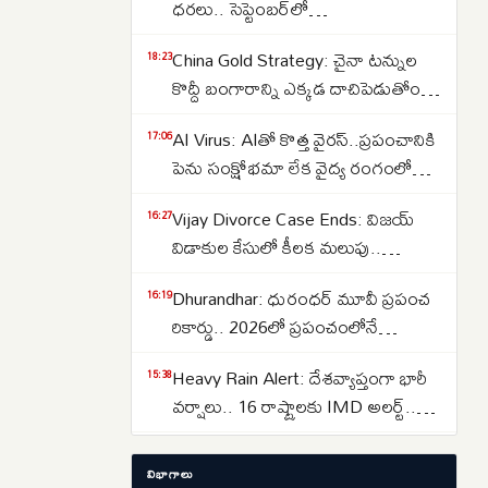
ధరలు.. సెప్టెంబర్‌లో
పెరుగుతాయా..తగ్గుతాయా..
China Gold Strategy: చైనా టన్నుల
18:23
కొద్దీ బంగారాన్ని ఎక్కడ దాచిపెడుతోందో
తెలుసా.. డ్రాగన్ కంట్రీ గోల్డ్ రిజర్వ్‌ల
AI Virus: AIతో కొత్త వైరస్‌..ప్రపంచానికి
17:06
వెనుక అసలు కథ ఇదే..
పెను సంక్షోభమా లేక వైద్య రంగంలో
విప్లవమా.. తలలు పట్టుకుంటున్న
Vijay Divorce Case Ends: విజయ్
16:27
శాస్త్రవేత్తలు..
విడాకుల కేసులో కీలక మలుపు..
పిటిషన్‌ను వెనక్కి తీసుకున్న
Dhurandhar: ధురంధర్ మూవీ ప్రపంచ
16:19
సంగీత..కేసును కొట్టివేసిన కోర్టు
రికార్డు.. 2026లో ప్రపంచంలోనే
అత్యధికంగా వీక్షించిన నాన్-ఇంగ్లీష్
Heavy Rain Alert: దేశవ్యాప్తంగా భారీ
15:38
చిత్రంగా హిస్టరీ క్రియేట్..
వర్షాలు.. 16 రాష్ట్రాలకు IMD అలర్ట్..
ఒడిశా-కేరళకు రెడ్ వార్నింగ్.. దక్షిణాది
Lost Important Documents? ఆధార్,
15:29
రాష్ట్రాల్లో ఉరుములతో కూడిన వానలు..
విభాగాలు
పాన్, పాస్‌పోర్ట్, ఓటర్ ఐడి లేదా డ్రైవింగ్