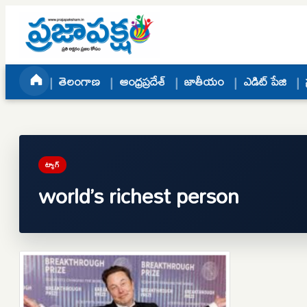
Skip to content
తెలంగాణ
ఆంధ్రప్రదేశ్
జాతీయం
ఎడిట్ పేజి
ట్యాగ్
world’s richest person