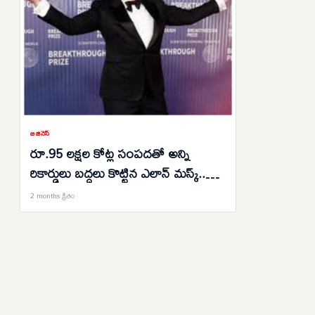
బిజినెస్
రూ.95 లక్షల కోట్ల సంపదతో అన్ని
రికార్డులు బద్దలు కొట్టిన ఎలాన్ మస్క్..ఆస్తి
పెరుగుదల వెనుక కారణాలేంటి?
2 months క్రితం