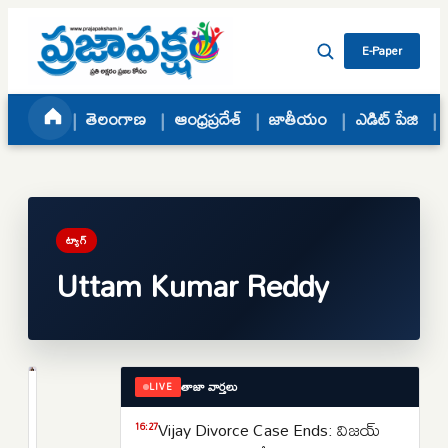
Skip to content
E-Paper
తెలంగాణ
ఆంధ్రప్రదేశ్
జాతీయం
ఎడిట్ పేజి
ట్యాగ్
Uttam Kumar Reddy
తాజా వార్తలు
LIVE
తెలంగాణ
సిద్ధాపూర్
Vijay Divorce Case Ends: విజయ్
16:27