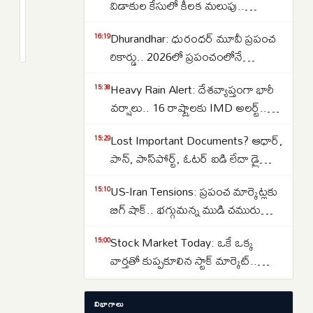
రిజర్వాయర్‌కు
విడాకుల కేసులో కీలక మలుపు..
మరో
పిటిషన్‌ను వెనక్కి తీసుకున్న
2
Dhurandhar: ధురంధర్ మూవీ ప్రపంచ
రూ.200
months
16:19
సంగీత..కేసును కొట్టివేసిన కోర్టు
క్రితం
రికార్డు.. 2026లో ప్రపంచంలోనే
కోట్లు..
అత్యధికంగా వీక్షించిన నాన్-ఇంగ్లీష్
మంత్రి
Heavy Rain Alert: దేశవ్యాప్తంగా భారీ
15:38
చిత్రంగా హిస్టరీ క్రియేట్..
ఉత్తమ్
వర్షాలు.. 16 రాష్ట్రాలకు IMD అలర్ట్..
కీలక
ఒడిశా-కేరళకు రెడ్ వార్నింగ్.. దక్షిణాది
ప్రకటన
Lost Important Documents? ఆధార్,
15:29
రాష్ట్రాల్లో ఉరుములతో కూడిన వానలు..
పాన్, పాస్‌పోర్ట్, ఓటర్ ఐడి లేదా డ్రైవింగ్
లైసెన్స్ పోగొట్టుకుంటే ఏమి చేయాలి?
US-Iran Tensions: ప్రపంచ మార్కెట్లకు
15:10
మీరు ఎక్కడ ఫిర్యాదు చేయాలి?
బిగ్ షాక్.. భగ్గుమన్న ముడి చమురు
ధరలు.. హార్ముజ్ జలసంధి వద్ద తీవ్ర
Stock Market Today: ఒకే ఒక్క
15:00
ఉద్రిక్తత..
వార్తతో కుప్పకూలిన స్టాక్ మార్కెట్..
సూచీల పతనానికి 3 కారణాలు ఇవే..
Jharkhand Paper Leak: జార్ఖండ్‌లో
13:56
విభాగాలు
విద్యార్థుల నిరసనలు తీవ్రతరం…