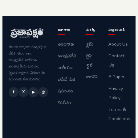
విభాగాలు
మరిన్నీ
సంప్రదించండి
తెలంగాణ
క్రైమ్
About Us
తెలుగు వార్తలకు నమ్మకమైన
వేదిక. తెలంగాణ,
ఆంధ్రప్రదేశ్
లైఫ్
Contact
ఆంధ్రప్రదేశ్, జాతీయ,
స్టైల్
Us
అంతర్జాతీయ మరియు
జాతీయం
స్థానిక వార్తలను వేగంగా మీ
బిజినెస్
E-Paper
ఎడిట్ పేజి
ముందుకు తీసుకువస్తాం.
Privacy
ప్రపంచం
f
X
▶
◎
Policy
వినోదం
Terms &
Conditions