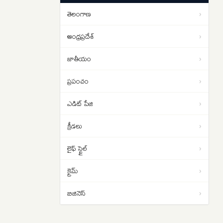
తెలంగాణ
›
లఖింపూర్ హింసాకాండ కేసులో.. ఆశిష్
13:06
మిశ్రా బెయిల్ షరతుల సడలింపునకు
ఆంధ్రప్రదేశ్
›
‘సుప్రీం’ నో
జాతీయం
›
ప్రపంచం
›
ఎడిట్ పేజి
›
క్రీడలు
›
లైఫ్ స్టైల్
›
క్రైమ్
›
బిజినెస్
›