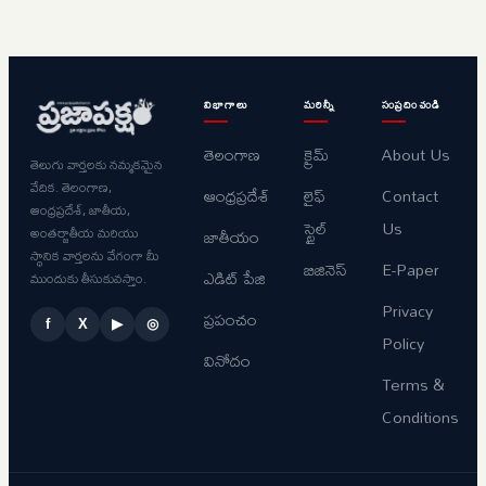
విభాగాలు
మరిన్నీ
సంప్రదించండి
తెలంగాణ
క్రైమ్
About Us
తెలుగు వార్తలకు నమ్మకమైన
వేదిక. తెలంగాణ,
ఆంధ్రప్రదేశ్
లైఫ్
Contact
ఆంధ్రప్రదేశ్, జాతీయ,
స్టైల్
Us
అంతర్జాతీయ మరియు
జాతీయం
స్థానిక వార్తలను వేగంగా మీ
బిజినెస్
E-Paper
ఎడిట్ పేజి
ముందుకు తీసుకువస్తాం.
Privacy
ప్రపంచం
f
X
▶
◎
Policy
వినోదం
Terms &
Conditions