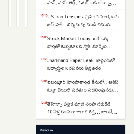
ప్రతిదాడులతో
ఇరాన్
భారీ
పాన్, పాస్‌పోర్ట్, ఓటర్ ఐడి లేదా డ్రైవింగ్
దద్దరిల్లిన
యుద్ధ
షాక్..
లైసెన్స్ పోగొట్టుకుంటే ఏమి చేయాలి?
2
2
2
US-Iran Tensions: ప్రపంచ మార్కెట్లకు
పశ్చిమాసియా..
ప్రభావం..
ఇరాన్
months
months
months
15:10
మీరు ఎక్కడ ఫిర్యాదు చేయాలి?
క్రితం
క్రితం
క్రితం
బిగ్ షాక్.. భగ్గుమన్న ముడి చమురు
అమెరికా
రూపాయి
యుద్ధంపై
ధరలు.. హార్ముజ్ జలసంధి వద్ద తీవ్ర
దాడులకు
పతనాన్ని
US
Stock Market Today: ఒకే ఒక్క
15:00
ఉద్రిక్తత..
ప్రతీకారంగా
అడ్డుకునేందుకు
హౌస్
వార్తతో కుప్పకూలిన స్టాక్ మార్కెట్..
గల్ఫ్
కేంద్రం
తిరుగుబాటు..
సూచీల పతనానికి 3 కారణాలు ఇవే..
దేశాలపై
కీలక
సొంత
Jharkhand Paper Leak: జార్ఖండ్‌లో
13:56
ఇరాన్
చర్యలు
పార్టీ
విద్యార్థుల నిరసనలు తీవ్రతరం…
దాడులు..
నుంచే
లఖింపూర్ హింసాకాండ కేసులో.. ఆశిష్
13:06
ఎదురుదెబ్బ..
మిశ్రా బెయిల్ షరతుల సడలింపునకు
‘సుప్రీం’ నో
తెహెల్కా పత్రిక మాజీ సంపాదకుడికి
12:45
10ఏళ్ల కఠిన కారాగార శిక్ష… బాంబే
హైకోర్టు తీర్పు
వర్షాల కోసం తెలంగాణలో
12:38
విభాగాలు
వరుణయాగం.. ఆగస్టు 10న