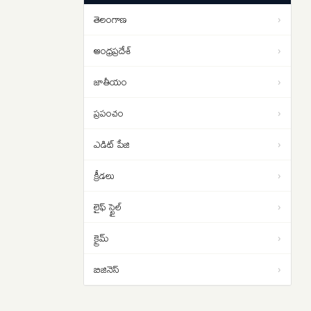
నాగార్జునసాగర్‌లో ముహూర్తం ఫిక్స్
తెలంగాణ
›
Rahul Gandhi: బీజేపీ సర్కార్ నన్ను
12:37
అడ్డుకోలేదు..’ఛాత్రోన్ కీ గూంజ్’
ఆంధ్రప్రదేశ్
›
అనుమతి రద్దుపై రాహుల్ మండిపాటు
జాతీయం
›
ప్రపంచం
›
ఎడిట్ పేజి
›
క్రీడలు
›
లైఫ్ స్టైల్
›
క్రైమ్
›
బిజినెస్
›