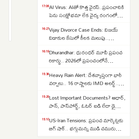
సుప్రీంకోర్టుకు
AI Virus: AIతో కొత్త వైరస్‌..ప్రపంచానికి
17:06
ఐదుగురు
పెను సంక్షోభమా లేక వైద్య రంగంలో
కొత్త
విప్లవమా.. తలలు పట్టుకుంటున్న
2
Vijay Divorce Case Ends: విజయ్
న్యాయమూర్తులు..
months
16:27
శాస్త్రవేత్తలు..
క్రితం
విడాకుల కేసులో కీలక మలుపు..
37కి
పిటిషన్‌ను వెనక్కి తీసుకున్న
చేరిన
Dhurandhar: ధురంధర్ మూవీ ప్రపంచ
16:19
సంగీత..కేసును కొట్టివేసిన కోర్టు
మొత్తం
రికార్డు.. 2026లో ప్రపంచంలోనే
జడ్జీల
అత్యధికంగా వీక్షించిన నాన్-ఇంగ్లీష్
సంఖ్య..
Heavy Rain Alert: దేశవ్యాప్తంగా భారీ
15:38
చిత్రంగా హిస్టరీ క్రియేట్..
వర్షాలు.. 16 రాష్ట్రాలకు IMD అలర్ట్..
ఒడిశా-కేరళకు రెడ్ వార్నింగ్.. దక్షిణాది
Lost Important Documents? ఆధార్,
15:29
రాష్ట్రాల్లో ఉరుములతో కూడిన వానలు..
పాన్, పాస్‌పోర్ట్, ఓటర్ ఐడి లేదా డ్రైవింగ్
లైసెన్స్ పోగొట్టుకుంటే ఏమి చేయాలి?
US-Iran Tensions: ప్రపంచ మార్కెట్లకు
15:10
మీరు ఎక్కడ ఫిర్యాదు చేయాలి?
బిగ్ షాక్.. భగ్గుమన్న ముడి చమురు
ధరలు.. హార్ముజ్ జలసంధి వద్ద తీవ్ర