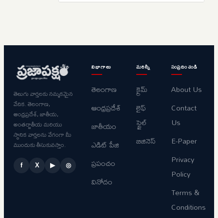
విభాగాలు
మరిన్నీ
సంప్రదించండి
తెలంగాణ
క్రైమ్
About Us
తెలుగు వార్తలకు నమ్మకమైన
వేదిక. తెలంగాణ,
ఆంధ్రప్రదేశ్
లైఫ్
Contact
ఆంధ్రప్రదేశ్, జాతీయ,
స్టైల్
Us
అంతర్జాతీయ మరియు
జాతీయం
స్థానిక వార్తలను వేగంగా మీ
బిజినెస్
E-Paper
ఎడిట్ పేజి
ముందుకు తీసుకువస్తాం.
Privacy
ప్రపంచం
f
X
▶
◎
Policy
వినోదం
Terms &
Conditions