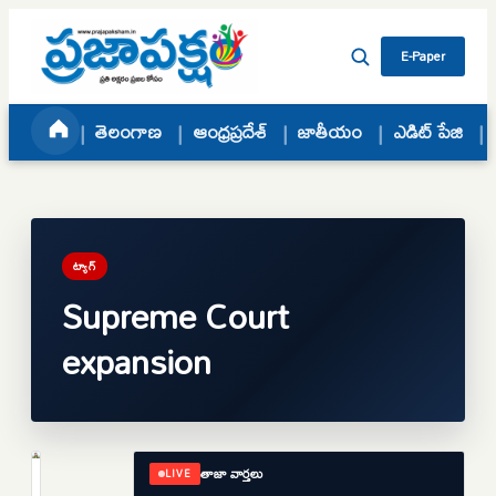
Skip to content
E-Paper
తెలంగాణ
ఆంధ్రప్రదేశ్
జాతీయం
ఎడిట్ పేజి
ట్యాగ్
Supreme Court
expansion
తాజా వార్తలు
LIVE
జాతీయం