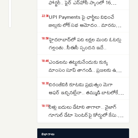
ఆక్రమిత
ఫోర్జరీ.. ఫైర్ ఎన్‌వోసీ స్కాంలో 16
కాశ్మీర్‌లో
జూనియర్ కాలేజీలు
2
UPI Payments పై ఛార్జీలు విధించే
రక్తపాతం..
months
22:38
క్రితం
బిల్లుకు లోక్‌సభ ఆమోదం.. మారనున్న
నిరసనకారులపై
చెల్లింపుల విధానం
కాల్పులు,
హైదరాబాద్‌లో పది లక్షల మంది ఓటర్లు
18:58
30
గల్లంతు..సీఈసీ స్పందన ఇదే..
మందికి
పైగా
ఎండలను తట్టుకునేందుకు కుక్క
18:46
మృతి
మాంసం సూప్ తాగండి.. ప్రజలకు ఉత్తర
కొరియా సంచలన సూచన..
చిరంజీవికి కూటమి ప్రభుత్వం మెగా
18:30
ఆఫర్ ఇచ్చినట్లేనా.. తమ్ముడి బాటలోకే
అన్న కూడా వస్తున్నారా..
నీళ్లు బదులు డేటాని తాగాలా.. వైజాగ్
18:15
గూగుల్ డేటా సెంటర్‌పై కోర్టులో కేసు..
ఎవరేశారంటే..
బంగారం ధర 37% పడిపోతుందా..?
17:11
విభాగాలు
వరల్డ్ గోల్డ్ కౌన్సిల్ నివేదిక చెబుతున్న