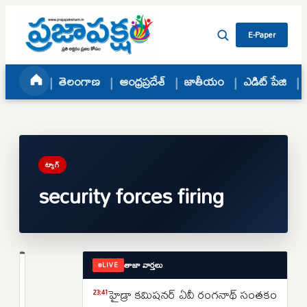
Skip to content
E-Paper
తెలంగాణ
ఆంధ్రప్రదేశ్
జాతీయం
ఎడిట్ పేజి
ట్యాగ్
security forces firing
తాజా వార్తలు
LIVE
ప్రపంచం
పాక్
హైడ్రా కమిషనర్ ఏవీ రంగనాథ్ సంతకం
23:41