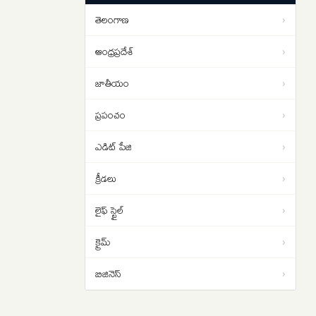
సంచలన విషయాలు ఇవే…
తెలంగాణ
›
రంగనాథ్ ఎందుకు టార్గెట్ అయ్యారు..
16:31
హైకోర్టు తీవ్ర వ్యాఖ్యల వెనుక ఏం
ఆంధ్రప్రదేశ్
›
జరిగింది?
జాతీయం
›
ప్రపంచం
›
ఎడిట్ పేజి
›
క్రీడలు
›
లైఫ్ స్టైల్
›
క్రైమ్
›
బిజినెస్
›