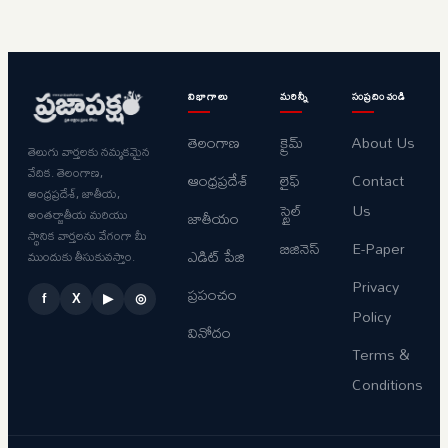
విభాగాలు
మరిన్నీ
సంప్రదించండి
తెలంగాణ
క్రైమ్
About Us
తెలుగు వార్తలకు నమ్మకమైన
వేదిక. తెలంగాణ,
ఆంధ్రప్రదేశ్
లైఫ్
Contact
ఆంధ్రప్రదేశ్, జాతీయ,
స్టైల్
Us
అంతర్జాతీయ మరియు
జాతీయం
స్థానిక వార్తలను వేగంగా మీ
బిజినెస్
E-Paper
ఎడిట్ పేజి
ముందుకు తీసుకువస్తాం.
Privacy
ప్రపంచం
f
X
▶
◎
Policy
వినోదం
Terms &
Conditions