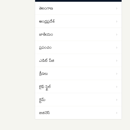
ఉద్యమం
తెలంగాణ
›
ఆంధ్రప్రదేశ్
›
జాతీయం
›
ప్రపంచం
›
ఎడిట్ పేజి
›
క్రీడలు
›
లైఫ్ స్టైల్
›
క్రైమ్
›
బిజినెస్
›