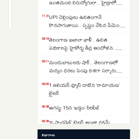
మోసాల
ఇంతమంది నిరుద్యోగులా.. హైడ్రాలో
కేసులు
150 డ్రైవర్ పోస్టుల కోసం తరలివచ్చిన
2
UPI చెల్లింపులు ఉచితంగానే
తగ్గినప్పటికీ
months
11:31
వేలాది మంది..
క్రితం
కొనసాగుతాయి.. స్పష్టం చేసిన పేమెంట్
రూ.
కౌన్సిల్ ఆఫ్ ఇండియా..
48,000
తెలంగాణ ఖజానా ఖాళీ.. ఉచిత
09:18
కోట్లు
పథకాలపై హైకోర్టు తీవ్ర ఆందోళన..
ఎలా
కోటీశ్వరులకు రైతుబంధు ఇవ్వడంపై
మాయమయ్యాయి:
మందుబాబులకు షాక్.. తెలంగాణలో
09:11
నిలదీత..
ఆర్‌బిఐ
మద్యం ధరలు పెంపు దిశగా సర్కారు
నివేదిక
యోచన ..
1 బిలియన్ వ్యూస్ దాటిన ‘రామాయణ’
09:00
ట్రైలర్
ఆగస్టు 15న ‘ఖడ్గం’ రీరిలీజ్
08:58
‘ది ప్యారడైజ్’ ట్రైలర్ అంతా రక్తమే
08:56
విభాగాలు
‘డూ ఆర్‌ డై’ నినాదంతో క్విట్‌ ఇండియా
08:53