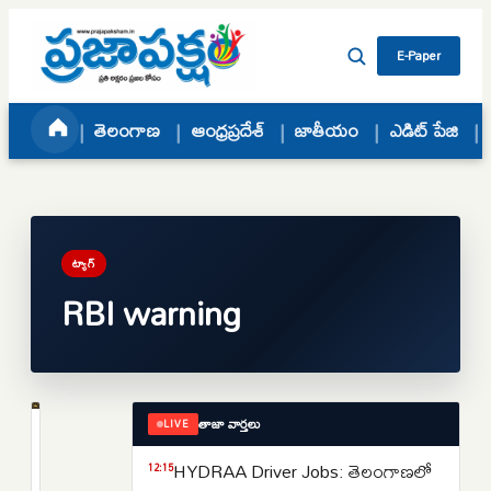
Skip to content
E-Paper
తెలంగాణ
ఆంధ్రప్రదేశ్
జాతీయం
ఎడిట్ పేజి
ట్యాగ్
RBI warning
తాజా వార్తలు
LIVE
ముఖ్యాంశాలు
బ్యాంకు
HYDRAA Driver Jobs: తెలంగాణలో
12:15