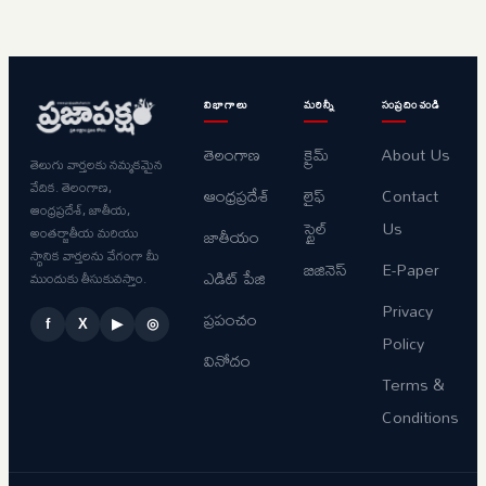
విభాగాలు
మరిన్నీ
సంప్రదించండి
తెలంగాణ
క్రైమ్
About Us
తెలుగు వార్తలకు నమ్మకమైన
వేదిక. తెలంగాణ,
ఆంధ్రప్రదేశ్
లైఫ్
Contact
ఆంధ్రప్రదేశ్, జాతీయ,
స్టైల్
Us
అంతర్జాతీయ మరియు
జాతీయం
స్థానిక వార్తలను వేగంగా మీ
బిజినెస్
E-Paper
ఎడిట్ పేజి
ముందుకు తీసుకువస్తాం.
Privacy
ప్రపంచం
f
X
▶
◎
Policy
వినోదం
Terms &
Conditions