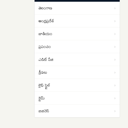
పడాల్సిందే
తెలంగాణ
›
ఇరాన్ యుద్ధం నుంచి బయటపడదాం..
01:02
ట్రంప్‌కు సెంట్కామ్ అధిపతి డాన్ కెయిన్
ఆంధ్రప్రదేశ్
›
సలహా
జాతీయం
›
ప్రపంచం
›
ఎడిట్ పేజి
›
క్రీడలు
›
లైఫ్ స్టైల్
›
క్రైమ్
›
బిజినెస్
›