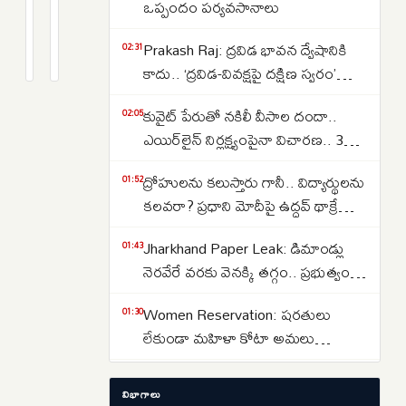
నటరాజన్
నటరాజన్
ఒప్పందం పర్యవసానాలు
రాజ్యసభ
రాజ్యసభ
2
2
Prakash Raj: ద్రవిడ భావన ద్వేషానికి
నామినేషన్
నామినేషన్
months
months
02:31
క్రితం
క్రితం
కాదు.. ‘ద్రవిడ-వివక్షపై దక్షిణ స్వరం’
తిరస్కరణ
తిరస్కరణ..
పుస్తకావిష్కరణ సభలో ప్రకాష్ రాజ్
తప్పు:
కాంగ్రెస్‌కు
కువైట్ పేరుతో నకిలీ వీసాల దందా..
02:05
ఈసీని
ఎదురుదెబ్బ..
ఎయిర్‌లైన్ నిర్లక్ష్యంపైనా విచారణ.. 39
కలిసిన
మందిపై కేసు
కాంగ్రెస్
ద్రోహులను కలుస్తారు గానీ.. విద్యార్థులను
01:52
అగ్రనేతలు
కలవరా? ప్రధాని మోదీపై ఉద్ధవ్ థాక్రే
మండిపాటు
Jharkhand Paper Leak: డిమాండ్లు
01:43
నెరవేరే వరకు వెనక్కి తగ్గం.. ప్రభుత్వంతో
చర్చలు విఫలం
Women Reservation: షరతులు
01:30
లేకుండా మహిళా కోటా అమలు
చేయాలి.. రాహుల్ గాంధీ డిమాండ్
Strait of Hormuz: హోర్ముజ్ జలసంధిని
01:13
విభాగాలు
తెరవాలంటే ఇరాన్‌తో ట్రంప్ రాజీ