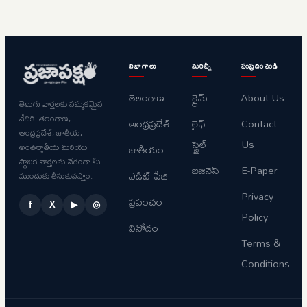
విభాగాలు
మరిన్నీ
సంప్రదించండి
తెలంగాణ
క్రైమ్
About Us
తెలుగు వార్తలకు నమ్మకమైన
వేదిక. తెలంగాణ,
ఆంధ్రప్రదేశ్
లైఫ్
Contact
ఆంధ్రప్రదేశ్, జాతీయ,
స్టైల్
Us
అంతర్జాతీయ మరియు
జాతీయం
స్థానిక వార్తలను వేగంగా మీ
బిజినెస్
E-Paper
ఎడిట్ పేజి
ముందుకు తీసుకువస్తాం.
Privacy
ప్రపంచం
f
X
▶
◎
Policy
వినోదం
Terms &
Conditions