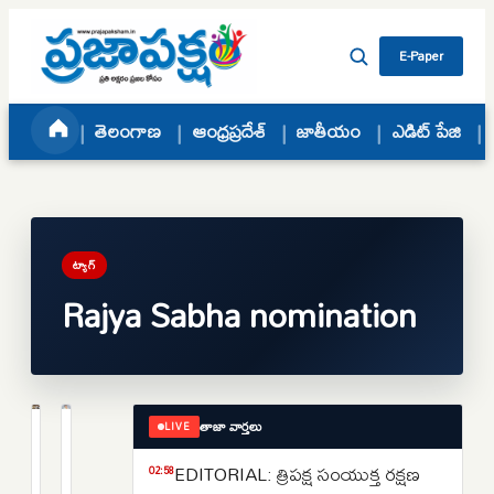
Skip to content
E-Paper
తెలంగాణ
ఆంధ్రప్రదేశ్
జాతీయం
ఎడిట్ పేజి
ట్యాగ్
Rajya Sabha nomination
తాజా వార్తలు
LIVE
జాతీయం
జాతీయం
మీనాక్షి
మీనాక్షి
EDITORIAL: త్రిపక్ష సంయుక్త రక్షణ
02:58