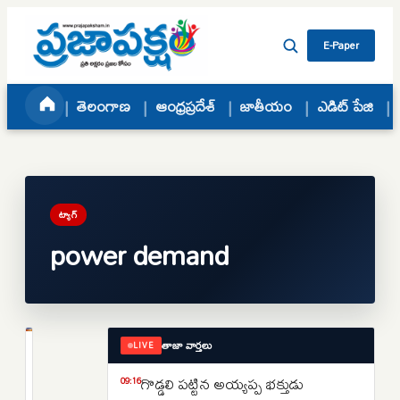
Skip to content
E-Paper
తెలంగాణ
ఆంధ్రప్రదేశ్
జాతీయం
ఎడిట్ పేజి
ట్యాగ్
power demand
తాజా వార్తలు
LIVE
తెలంగాణ
తెలంగాణలో
గొడ్డలి పట్టిన అయ్యప్ప భక్తుడు
09:16