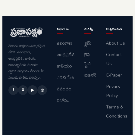
విభాగాలు
మరిన్నీ
సంప్రదించండి
తెలంగాణ
క్రైమ్
About Us
తెలుగు వార్తలకు నమ్మకమైన
వేదిక. తెలంగాణ,
ఆంధ్రప్రదేశ్
లైఫ్
Contact
ఆంధ్రప్రదేశ్, జాతీయ,
స్టైల్
Us
అంతర్జాతీయ మరియు
జాతీయం
స్థానిక వార్తలను వేగంగా మీ
బిజినెస్
E-Paper
ఎడిట్ పేజి
ముందుకు తీసుకువస్తాం.
Privacy
ప్రపంచం
f
X
▶
◎
Policy
వినోదం
Terms &
Conditions