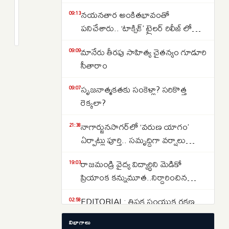
విద్యుత్‌
వినియోగం
నయనతార అంకితభావంతో
09:13
2
పనిచేశారు.. ‘టాక్సిక్’ ట్రైలర్ రిలీజ్ లో
పీక్
months
క్రితం
హీరో యష్
స్టేజ్‌కి..
మానేరు తీరపు సాహిత్య చైతన్యం గూడూరి
09:09
ఏప్రిల్‌లో
సీతారాం
20.5
శాతం
సృజనాత్మకతకు సంకెళ్లా? సరికొత్త
09:07
వృద్ధిరేటుతో
రెక్కలా?
దేశంలోనే
నాగార్జునసాగర్‌లో ‘వరుణ యాగం’
అగ్రస్థానం
21:38
ఏర్పాట్లు పూర్తి.. సమృద్ధిగా వర్షాలు
కురవాలని సీఎం రేవంత్ రెడ్డి సమక్షంలో
రాజమండ్రి వైద్య విద్యార్థిని మెడికో
19:03
మహాక్రతువు
ప్రియాంక కన్నుమూత..నిర్దారించిన
వైద్యులు..కేసు పూర్తి వివరాలు ఇవే..
EDITORIAL: త్రిపక్ష సంయుక్త రక్షణ
02:58
ఒప్పందం పర్యవసానాలు
విభాగాలు