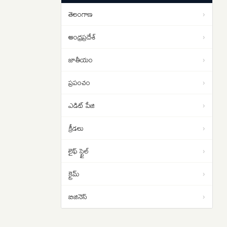
Prakash Raj: ద్రవిడ భావన ద్వేషానికి
02:31
తెలంగాణ
›
కాదు.. ‘ద్రవిడ-వివక్షపై దక్షిణ స్వరం’
పుస్తకావిష్కరణ సభలో ప్రకాష్ రాజ్
ఆంధ్రప్రదేశ్
›
జాతీయం
›
ప్రపంచం
›
ఎడిట్ పేజి
›
క్రీడలు
›
లైఫ్ స్టైల్
›
క్రైమ్
›
బిజినెస్
›