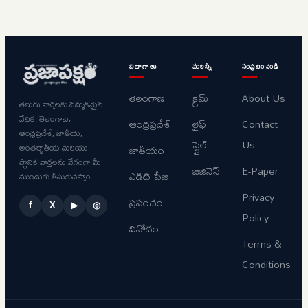
విభాగాలు
మరిన్నీ
సంప్రదించండి
తెలంగాణ
క్రైమ్
About Us
తెలుగు వార్తలకు నమ్మకమైన
వేదిక. తెలంగాణ,
ఆంధ్రప్రదేశ్
లైఫ్
Contact
ఆంధ్రప్రదేశ్, జాతీయ,
స్టైల్
Us
అంతర్జాతీయ మరియు
జాతీయం
స్థానిక వార్తలను వేగంగా మీ
బిజినెస్
E-Paper
ఎడిట్ పేజి
ముందుకు తీసుకువస్తాం.
Privacy
ప్రపంచం
f
X
▶
◎
Policy
వినోదం
Terms &
Conditions