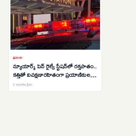
ప్రపంచం
న్యూయార్క్ పెన్ రైల్వే స్టేషన్‌లో రక్తపాతం..
కత్తితో విచక్షణారహితంగా ప్రయాణికులపై
దుండగుడు దాడి..ఆరుగురికి
2 months క్రితం
గాయాలు..అరెస్ట్..