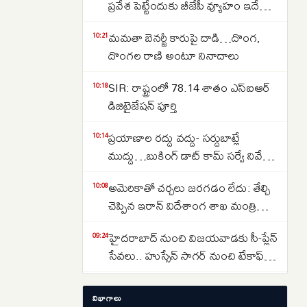
ప్రవేశ పెట్టేందుకు బీజేపీ వ్యూహం ఇదే
అంటున్న జైరాం రమేష్
మమతా బెనర్జీ కారుపై దాడి…దొంగ,
10:21
దొంగల రాణి అంటూ నినాదాలు
SIR: రాష్ట్రంలో 78.14 శాతం ఎస్ఐఆర్
10:18
డిజిటైజేషన్ పూర్తి
ప్రయాణాల రద్దు వద్దు- సర్దుబాట్లే
10:14
ముద్దు…బుకింగ్ డాట్ కామ్ సర్వే నివేదిక
వెల్లడి
అమెరికాతో చర్చలు జరగడం లేదు: తేల్చి
10:08
చెప్పిన ఇరాన్ విదేశాంగ శాఖ మంత్రి
అరాఘ్చీ
హైదరాబాద్ నుంచి విజయవాడకు సీ-ప్లేన్
09:24
సేవలు.. హుస్సేన్ సాగర్ నుంచి టేకాఫ్..
ప్రకాశం బ్యారేజీ వద్ద ల్యాండింగ్..
గొడ్డలి పట్టిన అయ్యప్ప భక్తుడు
09:16
విభాగాలు