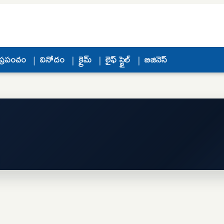
ప్రపంచం
వినోదం
క్రైమ్
లైఫ్ స్టైల్
బిజినెస్