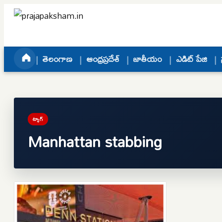
Skip to content
తెలంగాణ
ఆంధ్రప్రదేశ్
జాతీయం
ఎడిట్ పేజి
ట్యాగ్
Manhattan stabbing