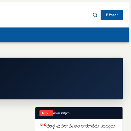
E-Paper
తాజా వార్తలు
LIVE
చరిత్ర పునరావృతం కాకూడదు..బిల్లులు
10:30