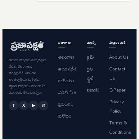
విభాగాలు
మరిన్నీ
సంప్రదించండి
తెలంగాణ
క్రైమ్
About Us
తెలుగు వార్తలకు నమ్మకమైన
వేదిక. తెలంగాణ,
ఆంధ్రప్రదేశ్
లైఫ్
Contact
ఆంధ్రప్రదేశ్, జాతీయ,
స్టైల్
Us
అంతర్జాతీయ మరియు
జాతీయం
స్థానిక వార్తలను వేగంగా మీ
బిజినెస్
E-Paper
ఎడిట్ పేజి
ముందుకు తీసుకువస్తాం.
Privacy
ప్రపంచం
f
X
▶
◎
Policy
వినోదం
Terms &
Conditions