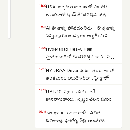
డికె
USA: బర్త్ టూరిజం అంటే ఏమిటి?
15:39
శివకుమార్
అమెరికాలో ట్రంప్ తీసుకొచ్చిన కొత్త
అనే
ఆంక్షలు ఇవే..NRI లకు షాక్
2
AI తో జాబ్స్ పోవడం లేదు…కొత్త జాబ్స్
నేను
months
15:32
క్రితం
వస్తున్నాయంటున్న అంతర్జాతీయ సంస్థ
వెనుక
నోమురా..కారణాలు ఇవే…
దాగిన
Hyderabad Heavy Rain:
13:29
కన్నీటి
హైదరాబాద్‌లో దంచికొట్టిన వాన.. పలు
చరిత్ర..
ప్రాంతాల్లో రోడ్లు జలమయం..
ఎన్నో
HYDRAA Driver Jobs: తెలంగాణలో
12:15
అత్యవసరమైతే తప్ప ఇళ్ల నుంచి
కష్టాలు..మరోన్నో
ఇంతమంది నిరుద్యోగులా.. హైడ్రాలో
బయటకు రావొద్దని సూచన..
అవమానాలు..
150 డ్రైవర్ పోస్టుల కోసం తరలివచ్చిన
UPI చెల్లింపులు ఉచితంగానే
11:31
వేలాది మంది..
కొనసాగుతాయి.. స్పష్టం చేసిన పేమెంట్
కౌన్సిల్ ఆఫ్ ఇండియా..
తెలంగాణ ఖజానా ఖాళీ.. ఉచిత
09:18
పథకాలపై హైకోర్టు తీవ్ర ఆందోళన..
కోటీశ్వరులకు రైతుబంధు ఇవ్వడంపై