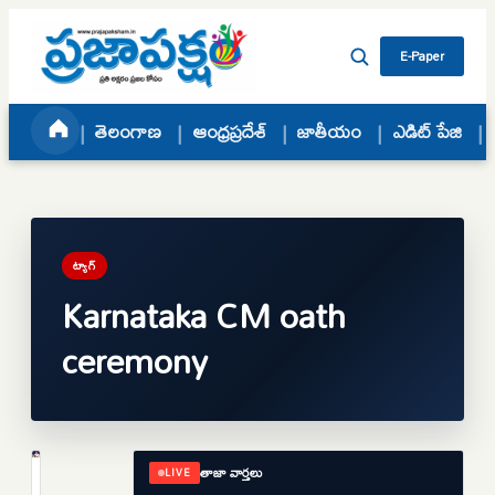
Skip to content
E-Paper
తెలంగాణ
ఆంధ్రప్రదేశ్
జాతీయం
ఎడిట్ పేజి
ట్యాగ్
Karnataka CM oath
ceremony
తాజా వార్తలు
LIVE
జాతీయం