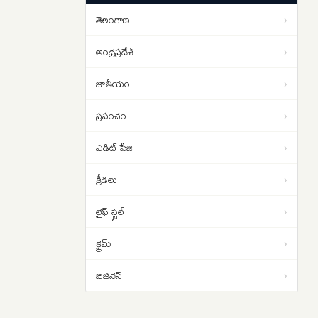
EDITORIAL: త్రిపక్ష సంయుక్త రక్షణ
02:58
తెలంగాణ
›
ఒప్పందం పర్యవసానాలు
ఆంధ్రప్రదేశ్
›
జాతీయం
›
ప్రపంచం
›
ఎడిట్ పేజి
›
క్రీడలు
›
లైఫ్ స్టైల్
›
క్రైమ్
›
బిజినెస్
›