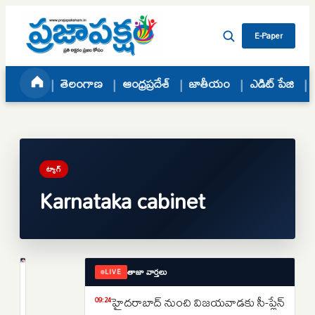
Skip to content
E-Paper
తెలంగాణ
ఆంధ్రప్రదేశ్
జాతీయం
ఎడిట్ పేజి
ట్యాగ్
Karnataka cabinet
తాజా వార్తలు
LIVE
జాతీయం
డికె
హైదరాబాద్ నుంచి విజయవాడకు సీ-ప్లేన్
09:24