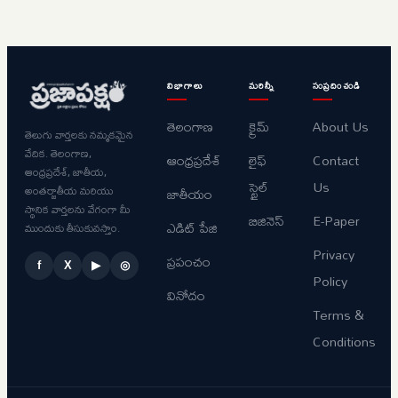
విభాగాలు
మరిన్నీ
సంప్రదించండి
తెలంగాణ
క్రైమ్
About Us
తెలుగు వార్తలకు నమ్మకమైన
వేదిక. తెలంగాణ,
ఆంధ్రప్రదేశ్
లైఫ్
Contact
ఆంధ్రప్రదేశ్, జాతీయ,
స్టైల్
Us
అంతర్జాతీయ మరియు
జాతీయం
స్థానిక వార్తలను వేగంగా మీ
బిజినెస్
E-Paper
ఎడిట్ పేజి
ముందుకు తీసుకువస్తాం.
Privacy
ప్రపంచం
f
X
▶
◎
Policy
వినోదం
Terms &
Conditions