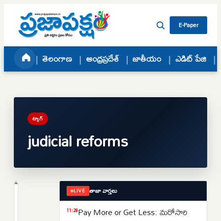
Skip to content
E-Paper
తెలంగాణ
ఆంధ్రప్రదేశ్
జాతీయం
ఎడిట్ పేజి
ట్యాగ్
judicial reforms
తాజా వార్తలు
LIVE
జాతీయం
సుప్రీంకోర్టుకు
Pay More or Get Less: మరోసారి
11:28