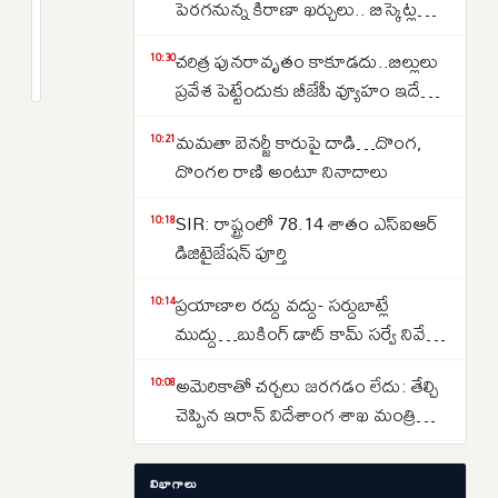
ఐదుగురు
పెరగనున్న కిరాణా ఖర్చులు.. బిస్కెట్ల
కొత్త
నుంచి టీ వరకు ధరలు బాదుడుకు
2
చరిత్ర పునరావృతం కాకూడదు..బిల్లులు
న్యాయమూర్తులు..
months
10:30
రెడీ..కారణమేమిటంటే..
క్రితం
ప్రవేశ పెట్టేందుకు బీజేపీ వ్యూహం ఇదే
37కి
అంటున్న జైరాం రమేష్
చేరిన
మమతా బెనర్జీ కారుపై దాడి…దొంగ,
10:21
మొత్తం
దొంగల రాణి అంటూ నినాదాలు
జడ్జీల
సంఖ్య..
SIR: రాష్ట్రంలో 78.14 శాతం ఎస్ఐఆర్
10:18
డిజిటైజేషన్ పూర్తి
ప్రయాణాల రద్దు వద్దు- సర్దుబాట్లే
10:14
ముద్దు…బుకింగ్ డాట్ కామ్ సర్వే నివేదిక
వెల్లడి
అమెరికాతో చర్చలు జరగడం లేదు: తేల్చి
10:08
చెప్పిన ఇరాన్ విదేశాంగ శాఖ మంత్రి
అరాఘ్చీ
హైదరాబాద్ నుంచి విజయవాడకు సీ-ప్లేన్
09:24
విభాగాలు
సేవలు.. హుస్సేన్ సాగర్ నుంచి టేకాఫ్..