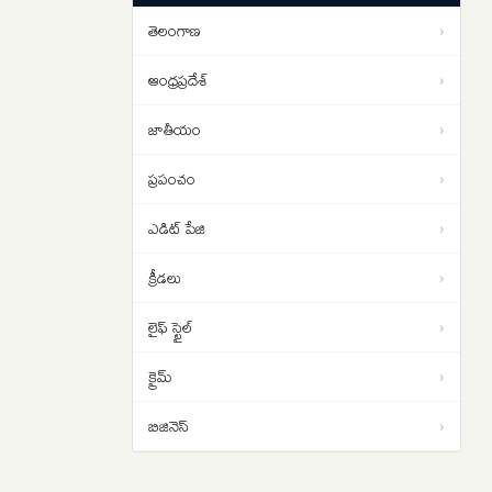
ప్రకాశం బ్యారేజీ వద్ద ల్యాండింగ్..
తెలంగాణ
›
గొడ్డలి పట్టిన అయ్యప్ప భక్తుడు
09:16
ఆంధ్రప్రదేశ్
›
జాతీయం
›
ప్రపంచం
›
ఎడిట్ పేజి
›
క్రీడలు
›
లైఫ్ స్టైల్
›
క్రైమ్
›
బిజినెస్
›