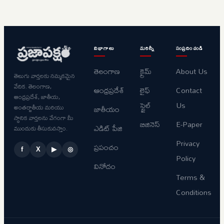
విభాగాలు
మరిన్నీ
సంప్రదించండి
తెలంగాణ
క్రైమ్
About Us
తెలుగు వార్తలకు నమ్మకమైన
వేదిక. తెలంగాణ,
ఆంధ్రప్రదేశ్
లైఫ్
Contact
ఆంధ్రప్రదేశ్, జాతీయ,
స్టైల్
Us
అంతర్జాతీయ మరియు
జాతీయం
స్థానిక వార్తలను వేగంగా మీ
బిజినెస్
E-Paper
ఎడిట్ పేజి
ముందుకు తీసుకువస్తాం.
Privacy
ప్రపంచం
f
X
▶
◎
Policy
వినోదం
Terms &
Conditions