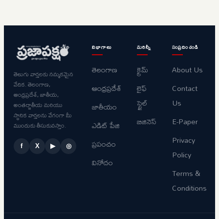
విభాగాలు
మరిన్నీ
సంప్రదించండి
తెలంగాణ
క్రైమ్
About Us
తెలుగు వార్తలకు నమ్మకమైన
వేదిక. తెలంగాణ,
ఆంధ్రప్రదేశ్
లైఫ్
Contact
ఆంధ్రప్రదేశ్, జాతీయ,
స్టైల్
Us
అంతర్జాతీయ మరియు
జాతీయం
స్థానిక వార్తలను వేగంగా మీ
బిజినెస్
E-Paper
ఎడిట్ పేజి
ముందుకు తీసుకువస్తాం.
Privacy
ప్రపంచం
f
X
▶
◎
Policy
వినోదం
Terms &
Conditions