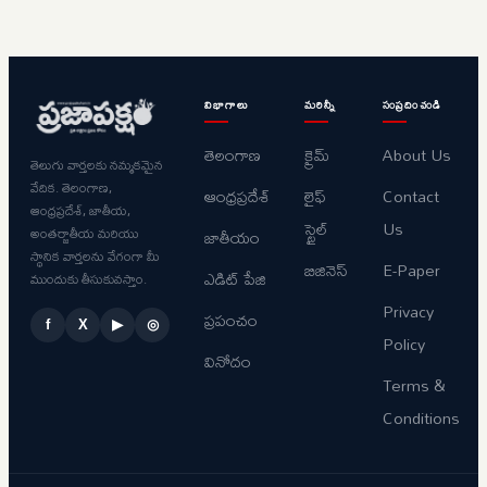
విభాగాలు
మరిన్నీ
సంప్రదించండి
తెలంగాణ
క్రైమ్
About Us
తెలుగు వార్తలకు నమ్మకమైన
వేదిక. తెలంగాణ,
ఆంధ్రప్రదేశ్
లైఫ్
Contact
ఆంధ్రప్రదేశ్, జాతీయ,
స్టైల్
Us
అంతర్జాతీయ మరియు
జాతీయం
స్థానిక వార్తలను వేగంగా మీ
బిజినెస్
E-Paper
ఎడిట్ పేజి
ముందుకు తీసుకువస్తాం.
Privacy
ప్రపంచం
f
X
▶
◎
Policy
వినోదం
Terms &
Conditions