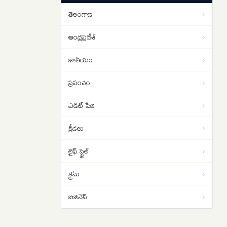
యోచన ..
తెలంగాణ
›
1 బిలియన్ వ్యూస్ దాటిన ‘రామాయణ’
09:00
ట్రైలర్
ఆంధ్రప్రదేశ్
›
జాతీయం
›
ప్రపంచం
›
ఎడిట్ పేజి
›
క్రీడలు
›
లైఫ్ స్టైల్
›
క్రైమ్
›
బిజినెస్
›