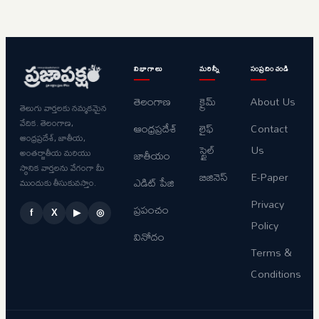
విభాగాలు
మరిన్నీ
సంప్రదించండి
తెలంగాణ
క్రైమ్
About Us
తెలుగు వార్తలకు నమ్మకమైన
వేదిక. తెలంగాణ,
ఆంధ్రప్రదేశ్
లైఫ్
Contact
ఆంధ్రప్రదేశ్, జాతీయ,
స్టైల్
Us
అంతర్జాతీయ మరియు
జాతీయం
స్థానిక వార్తలను వేగంగా మీ
బిజినెస్
E-Paper
ఎడిట్ పేజి
ముందుకు తీసుకువస్తాం.
Privacy
ప్రపంచం
f
X
▶
◎
Policy
వినోదం
Terms &
Conditions