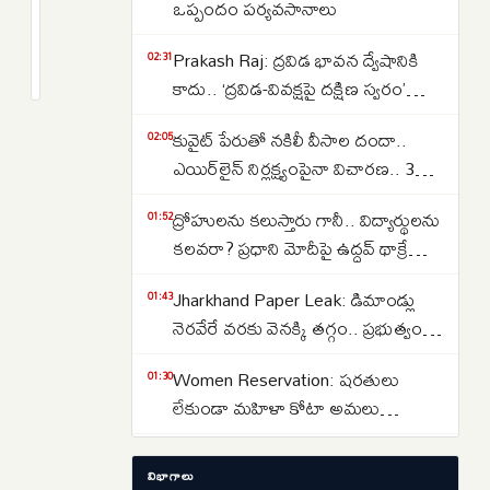
చర్చల
ఒప్పందం పర్యవసానాలు
మధ్య
2
Prakash Raj: ద్రవిడ భావన ద్వేషానికి
నెత్తురోడుతున్న
months
02:31
క్రితం
కాదు.. ‘ద్రవిడ-వివక్షపై దక్షిణ స్వరం’
పశ్చిమాసియా..
పుస్తకావిష్కరణ సభలో ప్రకాష్ రాజ్
అమెరికా-
కువైట్ పేరుతో నకిలీ వీసాల దందా..
02:05
ఇరాన్
ఎయిర్‌లైన్ నిర్లక్ష్యంపైనా విచారణ.. 39
మధ్య
మందిపై కేసు
తీవ్రమైన
ద్రోహులను కలుస్తారు గానీ.. విద్యార్థులను
01:52
దాడులు..
కలవరా? ప్రధాని మోదీపై ఉద్ధవ్ థాక్రే
మండిపాటు
Jharkhand Paper Leak: డిమాండ్లు
01:43
నెరవేరే వరకు వెనక్కి తగ్గం.. ప్రభుత్వంతో
చర్చలు విఫలం
Women Reservation: షరతులు
01:30
లేకుండా మహిళా కోటా అమలు
చేయాలి.. రాహుల్ గాంధీ డిమాండ్
Strait of Hormuz: హోర్ముజ్ జలసంధిని
01:13
విభాగాలు
తెరవాలంటే ఇరాన్‌తో ట్రంప్ రాజీ