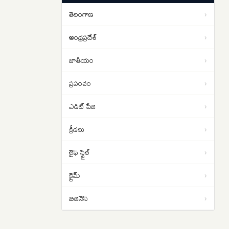
పడాల్సిందే
తెలంగాణ
›
ఇరాన్ యుద్ధం నుంచి బయటపడదాం..
01:02
ట్రంప్‌కు సెంట్కామ్ అధిపతి డాన్ కెయిన్
ఆంధ్రప్రదేశ్
›
సలహా
జాతీయం
›
ప్రపంచం
›
ఎడిట్ పేజి
›
క్రీడలు
›
లైఫ్ స్టైల్
›
క్రైమ్
›
బిజినెస్
›