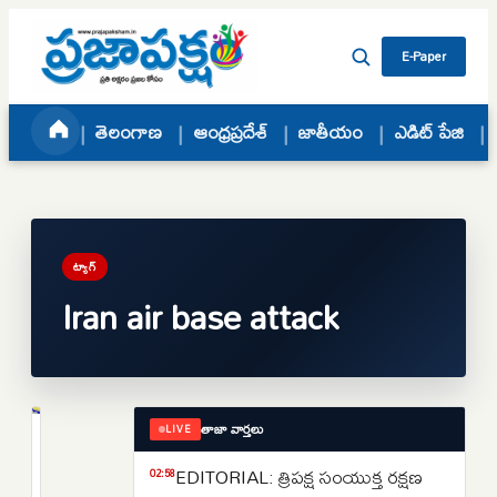
Skip to content
E-Paper
తెలంగాణ
ఆంధ్రప్రదేశ్
జాతీయం
ఎడిట్ పేజి
ట్యాగ్
Iran air base attack
తాజా వార్తలు
LIVE
ప్రపంచం
శాంతి
EDITORIAL: త్రిపక్ష సంయుక్త రక్షణ
02:58