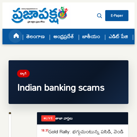
Skip to content
E-Paper
తెలంగాణ
ఆంధ్రప్రదేశ్
జాతీయం
ఎడిట్ పేజి
ట్యాగ్
Indian banking scams
తాజా వార్తలు
LIVE
ముఖ్యాంశాలు
బ్యాంకు
Gold Rally: భగ్గుమంటున్న పసిడి, వెండి
18:37