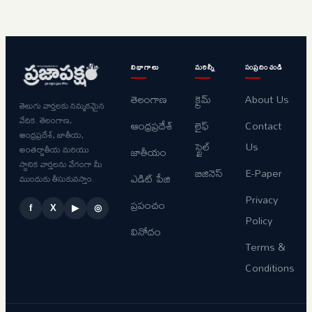
విభాగాలు
మరిన్నీ
సంప్రదించండి
తెలంగాణ
క్రైమ్
About Us
తెలుగు వార్తలకు నమ్మకమైన
వేదిక. తెలంగాణ,
ఆంధ్రప్రదేశ్
లైఫ్
Contact
ఆంధ్రప్రదేశ్, జాతీయ,
స్టైల్
Us
అంతర్జాతీయ మరియు
జాతీయం
స్థానిక వార్తలను వేగంగా మీ
బిజినెస్
E-Paper
ఎడిట్ పేజి
ముందుకు తీసుకువస్తాం.
Privacy
ప్రపంచం
f
X
▶
◎
Policy
వినోదం
Terms &
Conditions