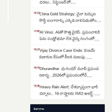
మోసాల
ధరలు.. సెప్టెంబర్‌లో
కేసులు
పెరుగుతాయా..తగ్గుతాయా..
2
China Gold Strategy: చైనా టన్నుల
తగ్గినప్పటికీ
months
18:23
క్రితం
కొద్దీ బంగారాన్ని ఎక్కడ దాచిపెడుతోందో
రూ.
తెలుసా.. డ్రాగన్ కంట్రీ గోల్డ్ రిజర్వ్‌ల
48,000
AI Virus: AIతో కొత్త వైరస్‌..ప్రపంచానికి
17:06
వెనుక అసలు కథ ఇదే..
కోట్లు
పెను సంక్షోభమా లేక వైద్య రంగంలో
ఎలా
విప్లవమా.. తలలు పట్టుకుంటున్న
మాయమయ్యాయి:
Vijay Divorce Case Ends: విజయ్
16:27
శాస్త్రవేత్తలు..
ఆర్‌బిఐ
విడాకుల కేసులో కీలక మలుపు..
నివేదిక
పిటిషన్‌ను వెనక్కి తీసుకున్న
Dhurandhar: ధురంధర్ మూవీ ప్రపంచ
16:19
సంగీత..కేసును కొట్టివేసిన కోర్టు
రికార్డు.. 2026లో ప్రపంచంలోనే
అత్యధికంగా వీక్షించిన నాన్-ఇంగ్లీష్
Heavy Rain Alert: దేశవ్యాప్తంగా భారీ
15:38
చిత్రంగా హిస్టరీ క్రియేట్..
వర్షాలు.. 16 రాష్ట్రాలకు IMD అలర్ట్..
ఒడిశా-కేరళకు రెడ్ వార్నింగ్.. దక్షిణాది
Lost Important Documents? ఆధార్,
15:29
రాష్ట్రాల్లో ఉరుములతో కూడిన వానలు..
విభాగాలు
పాన్, పాస్‌పోర్ట్, ఓటర్ ఐడి లేదా డ్రైవింగ్