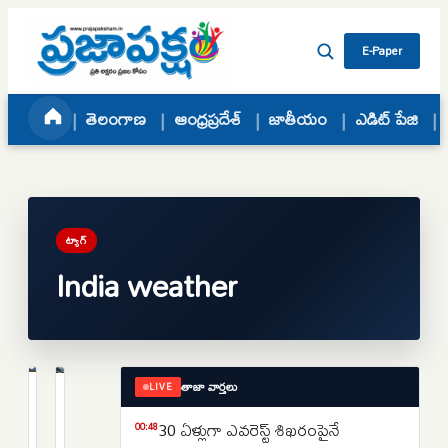
Skip to content
E-Paper
తెలంగాణ
ఆంధ్రప్రదేశ్
జాతీయం
ఎడిట్ పేజి
ట్యాగ్
India weather
తాజా వార్తలు
LIVE
తెలంగాణ
జాతీయం
జోగులాంబ
కేరళలో
30 ఏళ్లుగా ఎవరెస్ట్‌ శిఖరంపైనే
00:48