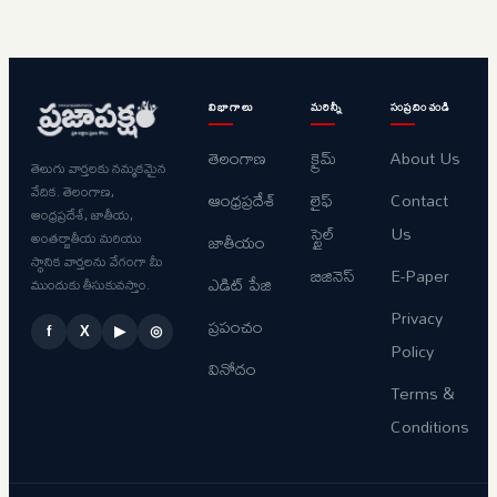
విభాగాలు
మరిన్నీ
సంప్రదించండి
తెలంగాణ
క్రైమ్
About Us
తెలుగు వార్తలకు నమ్మకమైన
వేదిక. తెలంగాణ,
ఆంధ్రప్రదేశ్
లైఫ్
Contact
ఆంధ్రప్రదేశ్, జాతీయ,
స్టైల్
Us
అంతర్జాతీయ మరియు
జాతీయం
స్థానిక వార్తలను వేగంగా మీ
బిజినెస్
E-Paper
ఎడిట్ పేజి
ముందుకు తీసుకువస్తాం.
Privacy
ప్రపంచం
f
X
▶
◎
Policy
వినోదం
Terms &
Conditions