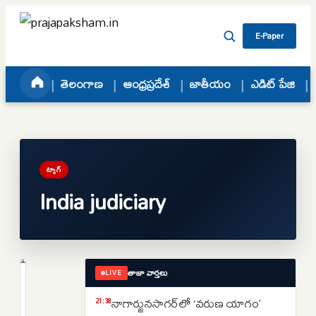
Skip to content
E-Paper
తెలంగాణ
ఆంధ్రప్రదేశ్
జాతీయం
ఎడిట్ పేజి
ట్యాగ్
India judiciary
తాజా వార్తలు
LIVE
జాతీయం
సుప్రీంకోర్టుకు
నాగార్జునసాగర్‌లో ‘వరుణ యాగం’
21:38