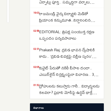
ఐదుగురు
ఏర్పాట్లు పూర్తి.. సమృద్ధిగా వర్షాలు
కొత్త
కురవాలని సీఎం రేవంత్ రెడ్డి సమక్షంలో
2
రాజమండ్రి వైద్య విద్యార్థిని మెడికో
న్యాయమూర్తులు..
months
19:03
మహాక్రతువు
క్రితం
ప్రియాంక కన్నుమూత..నిర్దారించిన
37కి
వైద్యులు..కేసు పూర్తి వివరాలు ఇవే..
చేరిన
EDITORIAL: త్రిపక్ష సంయుక్త రక్షణ
02:58
మొత్తం
ఒప్పందం పర్యవసానాలు
జడ్జీల
సంఖ్య..
Prakash Raj: ద్రవిడ భావన ద్వేషానికి
02:31
కాదు.. ‘ద్రవిడ-వివక్షపై దక్షిణ స్వరం’
పుస్తకావిష్కరణ సభలో ప్రకాష్ రాజ్
కువైట్ పేరుతో నకిలీ వీసాల దందా..
02:05
ఎయిర్‌లైన్ నిర్లక్ష్యంపైనా విచారణ.. 39
మందిపై కేసు
ద్రోహులను కలుస్తారు గానీ.. విద్యార్థులను
01:52
కలవరా? ప్రధాని మోదీపై ఉద్ధవ్ థాక్రే
మండిపాటు
Jharkhand Paper Leak: డిమాండ్లు
01:43
విభాగాలు
నెరవేరే వరకు వెనక్కి తగ్గం.. ప్రభుత్వంతో