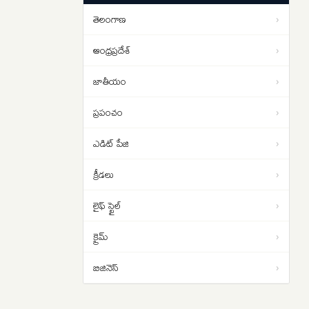
చర్చలు విఫలం
తెలంగాణ
›
Women Reservation: షరతులు
01:30
లేకుండా మహిళా కోటా అమలు
ఆంధ్రప్రదేశ్
›
చేయాలి.. రాహుల్ గాంధీ డిమాండ్
జాతీయం
›
ప్రపంచం
›
ఎడిట్ పేజి
›
క్రీడలు
›
లైఫ్ స్టైల్
›
క్రైమ్
›
బిజినెస్
›