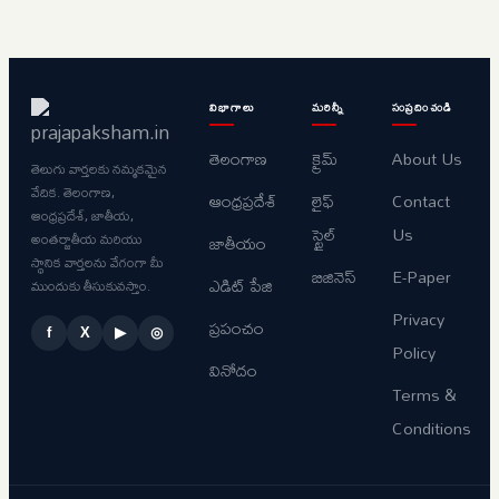
విభాగాలు
మరిన్నీ
సంప్రదించండి
తెలంగాణ
క్రైమ్
About Us
తెలుగు వార్తలకు నమ్మకమైన
వేదిక. తెలంగాణ,
ఆంధ్రప్రదేశ్
లైఫ్
Contact
ఆంధ్రప్రదేశ్, జాతీయ,
స్టైల్
Us
అంతర్జాతీయ మరియు
జాతీయం
స్థానిక వార్తలను వేగంగా మీ
బిజినెస్
E-Paper
ఎడిట్ పేజి
ముందుకు తీసుకువస్తాం.
Privacy
ప్రపంచం
f
X
▶
◎
Policy
వినోదం
Terms &
Conditions