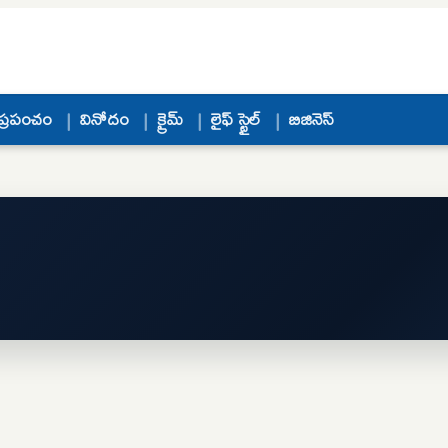
ప్రపంచం
వినోదం
క్రైమ్
లైఫ్ స్టైల్
బిజినెస్