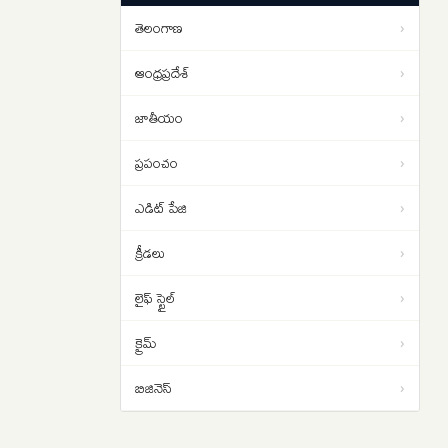
ఇదే తంతు
తెలంగాణ
›
Donald Trump: డొనాల్డ్ ట్రంప్‌కు
12:08
షాక్… వసూలు చేసిన అదనపు
ఆంధ్రప్రదేశ్
›
టారిఫ్‌లను తిరిగి చెల్లిస్తున్న అమెరికా
జాతీయం
›
ప్రపంచం
›
ఎడిట్ పేజి
›
క్రీడలు
›
లైఫ్ స్టైల్
›
క్రైమ్
›
బిజినెస్
›