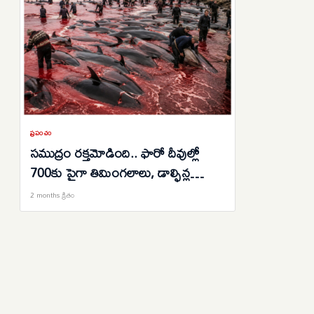
ప్రపంచం
సముద్రం రక్తమోడింది.. ఫారో దీవుల్లో
700కు పైగా తిమింగలాలు, డాల్ఫిన్ల
ఊచకోత.. మండిపడుతున్న జంతు
2 months క్రితం
హక్కుల సంఘాలు..