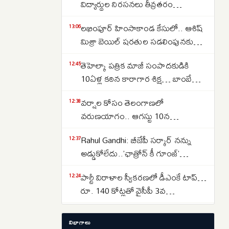
విద్యార్థుల నిరసనలు తీవ్రతరం…
లఖింపూర్ హింసాకాండ కేసులో.. ఆశిష్
13:06
మిశ్రా బెయిల్ షరతుల సడలింపునకు
‘సుప్రీం’ నో
తెహెల్కా పత్రిక మాజీ సంపాదకుడికి
12:45
10ఏళ్ల కఠిన కారాగార శిక్ష… బాంబే
హైకోర్టు తీర్పు
వర్షాల కోసం తెలంగాణలో
12:38
వరుణయాగం.. ఆగస్టు 10న
నాగార్జునసాగర్‌లో ముహూర్తం ఫిక్స్
Rahul Gandhi: బీజేపీ సర్కార్ నన్ను
12:37
అడ్డుకోలేదు..’ఛాత్రోన్ కీ గూంజ్’
అనుమతి రద్దుపై రాహుల్ మండిపాటు
పార్టీ విరాళాల స్వీకరణలో డీఎంకే టాప్…
12:24
రూ. 140 కోట్లతో వైసీపీ 3వ
స్థానం..టీడీపీది 4వ స్థానం
నిరసనలు.. వాయిదాల మధ్య బిల్లులు
12:17
విభాగాలు
పాస్…పార్లమెంట్ ఉభయసభల్లోనూ