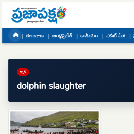
Skip to content
తెలంగాణ
ఆంధ్రప్రదేశ్
జాతీయం
ఎడిట్ పేజి
ట్యాగ్
dolphin slaughter