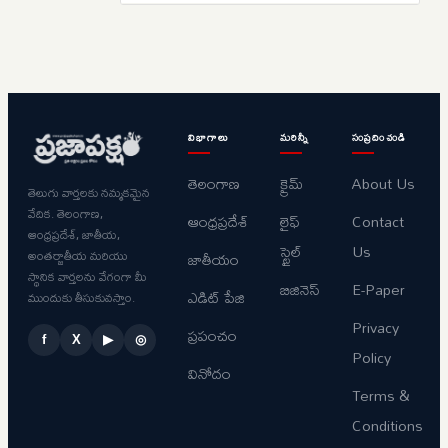
విభాగాలు
మరిన్నీ
సంప్రదించండి
తెలంగాణ
క్రైమ్
About Us
తెలుగు వార్తలకు నమ్మకమైన
వేదిక. తెలంగాణ,
ఆంధ్రప్రదేశ్
లైఫ్
Contact
ఆంధ్రప్రదేశ్, జాతీయ,
స్టైల్
Us
అంతర్జాతీయ మరియు
జాతీయం
స్థానిక వార్తలను వేగంగా మీ
బిజినెస్
E-Paper
ఎడిట్ పేజి
ముందుకు తీసుకువస్తాం.
Privacy
ప్రపంచం
f
X
▶
◎
Policy
వినోదం
Terms &
Conditions