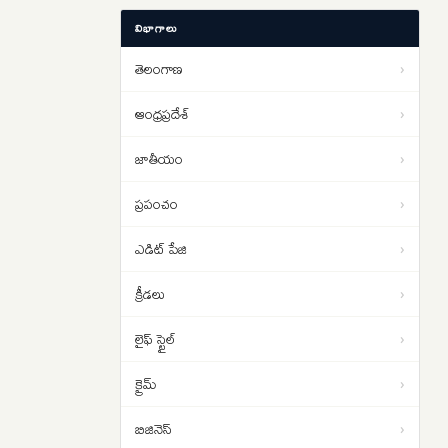
మమతా బెనర్జీ కారుపై దాడి…దొంగ,
10:21
విభాగాలు
దొంగల రాణి అంటూ నినాదాలు
తెలంగాణ
›
SIR: రాష్ట్రంలో 78.14 శాతం ఎస్ఐఆర్
10:18
డిజిటైజేషన్ పూర్తి
ఆంధ్రప్రదేశ్
›
జాతీయం
›
ప్రపంచం
›
ఎడిట్ పేజి
›
క్రీడలు
›
లైఫ్ స్టైల్
›
క్రైమ్
›
బిజినెస్
›