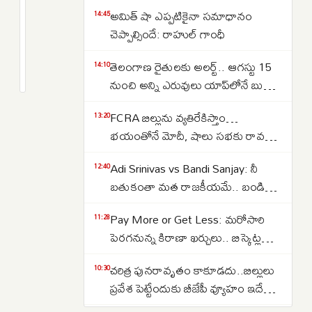
జంతర్
అమిత్ షా ఎప్పటికైనా సమాధానం
14:45
మంతర్
చెప్పాల్సిందే: రాహుల్ గాంధీ
వద్ద
2
తెలంగాణ రైతులకు అలర్ట్.. ఆగస్టు 15
కాక్రోచ్‌
months
14:10
క్రితం
నుంచి అన్ని ఎరువులు యాప్‌లోనే బుక్
జనతా
చేయాలి..?
పార్టీ
FCRA బిల్లును వ్యతిరేకిస్తాం…
13:20
నిరసన..
భయంతోనే మోదీ, షాలు సభకు రావడం
భారీగా
లేదు: కెసి వేణుగోపాల్
మోహరించిన
Adi Srinivas vs Bandi Sanjay: నీ
12:40
ఢిల్లీ
బతుకంతా మత రాజకీయమే.. బండి
పోలీసులు,
సంజయ్‌ మీద విరుచుకుపడిన ప్రభుత్వ
Pay More or Get Less: మరోసారి
11:28
విప్ ఆది శ్రీనివాస్
పారామిలిటరీ
పెరగనున్న కిరాణా ఖర్చులు.. బిస్కెట్ల
బలగాలు
నుంచి టీ వరకు ధరలు బాదుడుకు
చరిత్ర పునరావృతం కాకూడదు..బిల్లులు
10:30
రెడీ..కారణమేమిటంటే..
ప్రవేశ పెట్టేందుకు బీజేపీ వ్యూహం ఇదే
అంటున్న జైరాం రమేష్