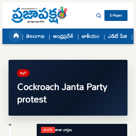
Skip to content
E-Paper
తెలంగాణ
ఆంధ్రప్రదేశ్
జాతీయం
ఎడిట్ పేజి
ట్యాగ్
Cockroach Janta Party
protest
తాజా వార్తలు
LIVE
జాతీయం