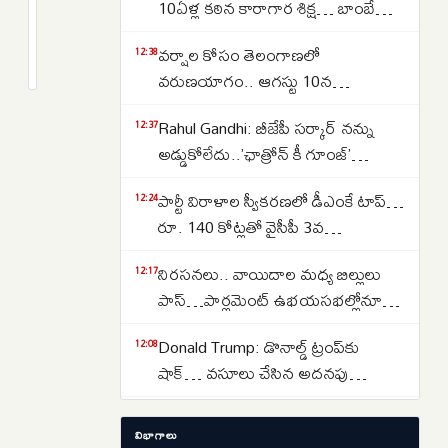
వస్తే
10ఏళ్ల కఠిన కారాగార శిక్ష… బాంబే
ఎవరేమిటో
హైకోర్టు తీర్పు
2
వర్షాల కోసం తెలంగాణలో
తేల్చుకుందాం..
months
12:38
క్రితం
వరుణయాగం.. ఆగస్టు 10న
మియాపూర్
నాగార్జునసాగర్‌లో ముహూర్తం ఫిక్స్
వేదికగా
Rahul Gandhi: బీజేపీ సర్కార్ నన్ను
12:37
కేసీఆర్,
అడ్డుకోలేదు..’ఛాత్రోన్ కీ గూంజ్’
బీజేపీపై
అనుమతి రద్దుపై రాహుల్ మండిపాటు
సీఎం
పార్టీ విరాళాల స్వీకరణలో డీఎంకే టాప్…
12:24
రేవంత్
రూ. 140 కోట్లతో వైసీపీ 3వ
రెడ్డి
స్థానం..టీడీపీది 4వ స్థానం
నిరసనలు.. వాయిదాల మధ్య బిల్లులు
12:17
ఘాటు
పాస్…పార్లమెంట్ ఉభయసభల్లోనూ
వ్యాఖ్యలు
ఇదే తంతు
Donald Trump: డొనాల్డ్ ట్రంప్‌కు
12:08
షాక్… వసూలు చేసిన అదనపు
టారిఫ్‌లను తిరిగి చెల్లిస్తున్న అమెరికా
Pakistan Imran Khan: పాకిస్థాన్ లో
11:44
విభాగాలు
అలజడి… ఇమ్రాన్ ఖాన్ మద్దతుదారుల