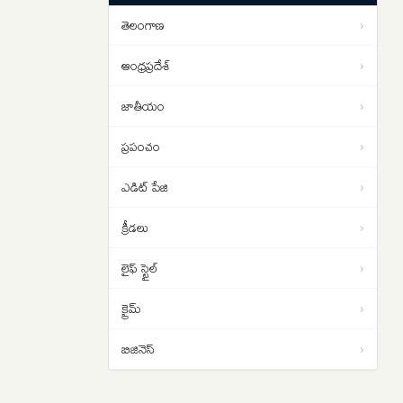
నిరసన ప్రదర్శనలు
తెలంగాణ
›
Ukraine – Russia War: ఉక్రెయిన్‌పై
11:42
రష్యా క్షిపణి దాడులు…రష్యా చమురు
ఆంధ్రప్రదేశ్
›
కేంద్రాలపై ఉక్రెయిన్ డ్రోన్లతో దాడి…
జాతీయం
›
ప్రపంచం
›
ఎడిట్ పేజి
›
క్రీడలు
›
లైఫ్ స్టైల్
›
క్రైమ్
›
బిజినెస్
›