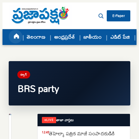
Skip to content
E-Paper
తెలంగాణ
ఆంధ్రప్రదేశ్
జాతీయం
ఎడిట్ పేజి
ట్యాగ్
BRS party
తాజా వార్తలు
LIVE
తెలంగాణ
అసెంబ్లీకి
తెహెల్కా పత్రిక మాజీ సంపాదకుడికి
12:45