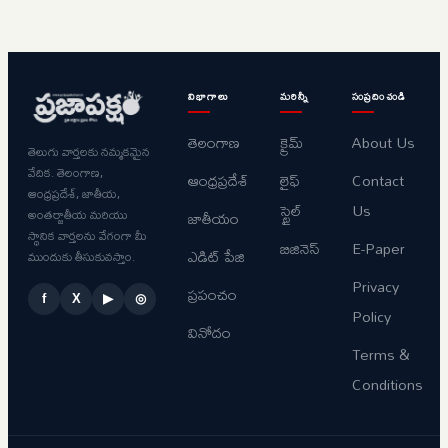
విభాగాలు
మరిన్నీ
సంప్రదించండి
తెలంగాణ
క్రైమ్
About Us
తెలుగు వార్తలకు నమ్మకమైన
వేదిక. తెలంగాణ,
ఆంధ్రప్రదేశ్
లైఫ్
Contact
ఆంధ్రప్రదేశ్, జాతీయ,
స్టైల్
Us
అంతర్జాతీయ మరియు
జాతీయం
స్థానిక వార్తలను వేగంగా మీ
బిజినెస్
E-Paper
ఎడిట్ పేజి
ముందుకు తీసుకువస్తాం.
Privacy
ప్రపంచం
f
X
▶
◎
Policy
వినోదం
Terms &
Conditions